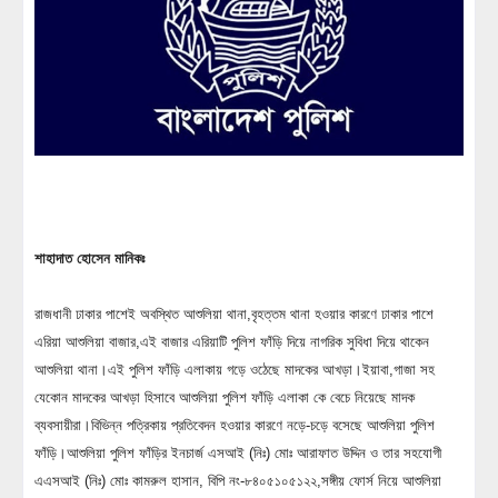
শাহাদাত হোসেন মানিকঃ
রাজধানী ঢাকার পাশেই অবস্থিত আশুলিয়া থানা,বৃহত্তম থানা হওয়ার কারণে ঢাকার পাশে
এরিয়া আশুলিয়া বাজার,এই বাজার এরিয়াটি পুলিশ ফাঁড়ি দিয়ে নাগরিক সুবিধা দিয়ে থাকেন
আশুলিয়া থানা।এই পুলিশ ফাঁড়ি এলাকায় গড়ে ওঠেছে মাদকের আখড়া।ইয়াবা,গাজা সহ
যেকোন মাদকের আখড়া হিসাবে আশুলিয়া পুলিশ ফাঁড়ি এলাকা কে বেচে নিয়েছে মাদক
ব্যবসায়ীরা।বিভিন্ন পত্রিকায় প্রতিবেদন হওয়ার কারণে নড়ে-চড়ে বসেছে আশুলিয়া পুলিশ
ফাঁড়ি।আশুলিয়া পুলিশ ফাঁড়ির ইনচার্জ এসআই (নিঃ) মোঃ আরাফাত উদ্দিন ও তার সহযোগী
এএসআই (নিঃ) মোঃ কামরুল হাসান, বিপি নং-৮৪০৫১০৫১২২,সঙ্গীয় ফোর্স নিয়ে আশুলিয়া