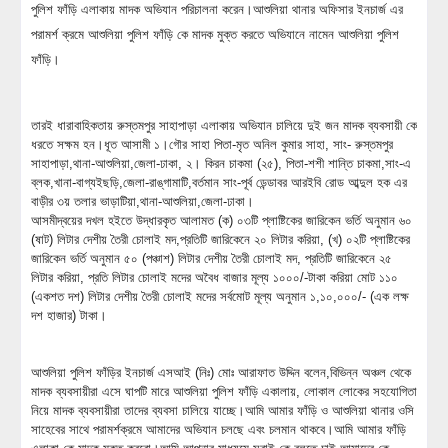
পুলিশ ফাঁড়ি এলাকায় মাদক অভিযান পরিচালনা করেন।আশুলিয়া থানার অফিসার ইনচার্জ এর
পরামর্শ ক্রমে আশুলিয়া পুলিশ ফাঁড়ি কে মাদক মুক্ত করতে অভিযানে নামেন আশুলিয়া পুলিশ
ফাঁড়ি।
তারই ধারাবাহিকতায় রুস্তমপুর সাহাপাড়া এলাকায় অভিযান চালিয়ে দুই জন মাদক ব্যবসায়ী কে
ধরতে সক্ষম হন।ধূত আসামী ১।গৌর সাহা পিতা-মৃত অনিল কুমার সাহা, সাং- রুস্তমপুর
সাহাপাড়া,থানা-আশুলিয়া,জেলা-ঢা
কা, ২। কিরন চাকমা (২৫), পিতা-শশী শান্তি চাকমা,সাং-এ
ব্লক,খানা-বাগ্যইছড়ি,জেলা-রাঙ্
গামাটি,বর্তমান সাং-পূর্ব ডেন্ডাবর আরইবি রোড আব্দুল হক এর
বাড়ীর ৩য় তলার ভাড়াটিয়া,থানা-আশুলিয়া,জেলা-ঢা
কা।
আসমীদ্বয়ের দখল হইতে উদ্ধারকৃত আলামত (ক) ০৩টি প্লাষ্টিকের জারিকেন ভর্তি অনুমান ৬০
(ষাট) লিটার দেশীয় তৈরী চোলাই মদ,প্রতিটি জারিকেনে ২০ লিটার করিয়া, (খ) ০২টি প্লাষ্টিকের
জারিকেন ভর্তি অনুমান ৫০ (পঞ্চাশ) লিটার দেশীয় তৈরী চোলাই মদ, প্রতিটি জারিকেনে ২৫
লিটার করিয়া, প্রতি লিটার চোলাই মদের অবৈধ বাজার মূল্য ১০০০/-টাকা করিয়া মোট ১১০
(একশত দশ) লিটার দেশীয় তৈরী চোলাই মদের সর্বমোট মূল্য অনুমান ১,১০,০০০/- (এক লক্ষ
দশ হাজার) টাকা।
আশুলিয়া পুলিশ ফাঁড়ির ইনচার্জ এসআই (নিঃ) মোঃ আরাফাত উদ্দিন বলেন,বিভিন্ন অঞ্চল থেকে
মাদক ব্যবসায়ীরা এসে ঘাপটি মারে আশুলিয়া পুলিশ ফাঁড়ি একালায়, লোকাল লোকের সহযোগিতা
নিয়ে মাদক ব্যবসায়ীরা তাদের ব্যবসা চালিয়ে যাচ্ছে।আমি আমার ফাঁড়ি ও আশুলিয়া থানার ওসি
সাহেবের সাথে পরামর্শক্রমে আমাদের অভিযান চলছে এবং চলমান থাকবে।আমি আমার ফাঁড়ি