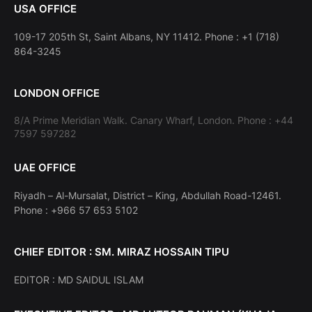
USA OFFICE
109-17 205th St, Saint Albans, NY 11412. Phone : +1 (718)
864-3245
LONDON OFFICE
8/A Prime Meridian Walk. Canary Wharf, London. Phone : +44
7597 597282
UAE OFFICE
Riyadh – Al-Mursalat, District – King, Abdullah Road-12461.
Phone : +966 57 653 5102
CHIEF EDITOR : SM. MIRAZ HOSSAIN TIPU
EDITOR : MD SAIDUL ISLAM