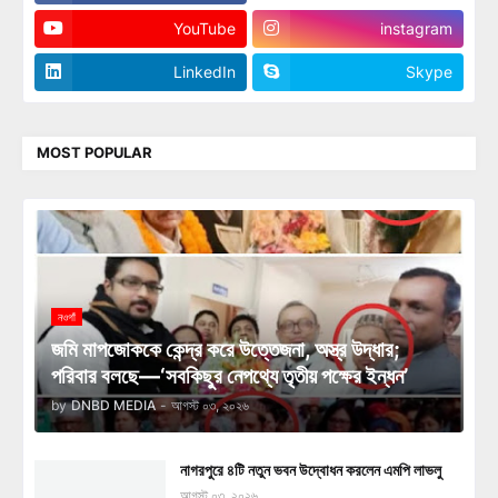
YouTube
instagram
LinkedIn
Skype
MOST POPULAR
নওগাঁ
জমি মাপজোককে কেন্দ্র করে উত্তেজনা, অস্ত্র উদ্ধার;
পরিবার বলছে—‘সবকিছুর নেপথ্যে তৃতীয় পক্ষের ইন্ধন’
by
DNBD MEDIA
-
আগস্ট ০৩, ২০২৬
নাগরপুরে ৪টি নতুন ভবন উদ্বোধন করলেন এমপি লাভলু
আগস্ট ০৩, ২০২৬