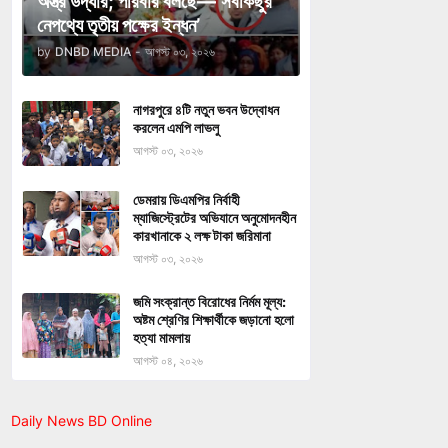
অস্ত্র উদ্ধার; পরিবার বলছে—‘সবকিছুর
নেপথ্যে তৃতীয় পক্ষের ইন্ধন’
by
DNBD MEDIA
-
আগস্ট ০৩, ২০২৬
নাগরপুরে ৪টি নতুন ভবন উদ্বোধন
করলেন এমপি লাভলু
আগস্ট ০৩, ২০২৬
ডেমরায় ডিএমপির নির্বাহী
ম্যাজিস্ট্রেটের অভিযানে অনুমোদনহীন
কারখানাকে ২ লক্ষ টাকা জরিমানা
আগস্ট ০৩, ২০২৬
জমি সংক্রান্ত বিরোধের নির্মম মূল্য:
অষ্টম শ্রেণির শিক্ষার্থীকে জড়ানো হলো
হত্যা মামলায়
আগস্ট ০৪, ২০২৬
Daily News BD Online