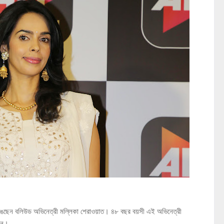
মিথ ভেঙেছেন বলিউড অভিনেত্রী মল্লিকা শেরাওয়াত। ৪৮ বছর বয়সী এই অভিনেত্রী
বেন।