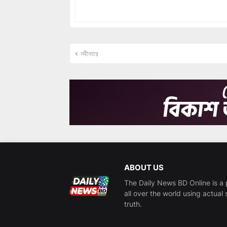
নবীনতর
ABOUT US
The Daily News BD Online is a 
all over the world using actual 
truth.