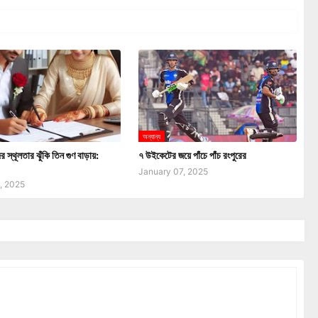
অন্যান্য
ের স্থূলতার ঝুঁকি তিন গুণ বাড়ায়:
৭ উইকেটের জয়ে পাঁচে পাঁচ রংপুরের
January 07, 2025
, 2025