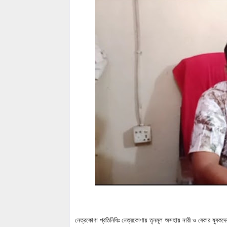
নেত্রকোণা প্রতিনিধিঃ নেত্রকোণায় তৃনমূল অসহায় নারী ও বেকার যুবকদের কর