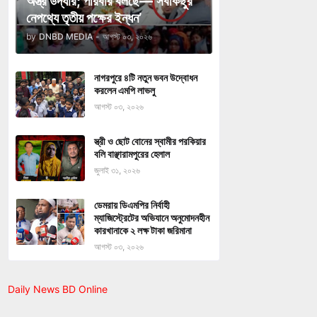
অস্ত্র উদ্ধার; পরিবার বলছে—‘সবকিছুর
নেপথ্যে তৃতীয় পক্ষের ইন্ধন’
by
DNBD MEDIA
-
আগস্ট ০৩, ২০২৬
নাগরপুরে ৪টি নতুন ভবন উদ্বোধন
করলেন এমপি লাভলু
আগস্ট ০৩, ২০২৬
স্ত্রী ও ছোট বোনের স্বামীর পরকিয়ার
বলি বাঞ্ছারামপুরের হেলাল
জুলাই ৩১, ২০২৬
ডেমরায় ডিএমপির নির্বাহী
ম্যাজিস্ট্রেটের অভিযানে অনুমোদনহীন
কারখানাকে ২ লক্ষ টাকা জরিমানা
আগস্ট ০৩, ২০২৬
Daily News BD Online