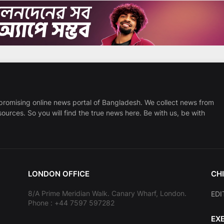
promising online news portal of Bangladesh. We collect news from
sources. So you will find the true news here. Be with us, be with
LONDON OFFICE
CHI
8/A Prime Meridian Walk. Canary Wharf, London.
EDI
Phone : +44 7597 597282
EX