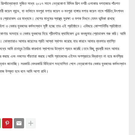
 শিল্পউদ্যোক্তা সুজিত সাধ্য ২০১৭ সালে নেত্রকোণা বিসিক শিল্প নগরী এলাকায় দশহাজার পাঁচশত
রী কয়েল ব্যান্ড, যা বর্তমানে মনপুরা মশার কয়েল ও মনপুরা হাঙ্গার মশার কয়েল নামে পরিচিত,উৎপাদন
মার প্রোডাকস এর মাধ্যমে। দেশের মানুষের স্বাস্থ্য সুরক্ষা ও মশক নিধনে যেমন ভূমিকা রাখছে
া ও বেকার যুবকদের কর্মসংস্থান সৃষ্টি হচ্ছে তার এই প্রতিষ্ঠানে। এবিষয়ে কোম্পানিটির প্রতিষ্ঠাতা
কোণায় অসহায় ও বেকার যুবকদের নিয়ে গ্রীনস্টার ক্যামিকেল এন্ড কনজুমার প্রোডাকস শুরু করি। আমি
ি। ভোক্তারাও আমার কয়েলের প্রতি আস্থা স্থাপন করেছে যার কারনে আমার ব্যবসার ব্যাপ্তি
যে আমি চানাচুর তৈরির কারখানা স্থাপনের উদ্যোগ গ্রহন করেছি।তবে কিছু কুচক্রী মহল আমার
রচার করছে এবং নকলের পাঁয়তারা করছে।আমি গ্রাহকদের এইসব অপপ্রচারে বিভ্রান্ত না হয়ে জনপ্রিয়
হ্বান জানাচ্ছি। সরকারি বেসরকারি বিনিয়োগ সহযোগিতা পেলে নেত্রকোণার বেকার যুবকদের কর্মসংস্থান
 সমাজ উপকৃত হবে বলে আমি আশা রাখি।