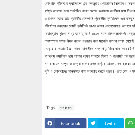
কোম্পানি গ্রীনস্টার ক্যামিকেল এন্ড কনজুমার প্রোডাকস লিমিটেড। সফল
বর্গফুট জায়গার উপর প্রতিষ্ঠিত করেন দেশের অন্যতম জনপ্রিয় মশা নিধনকা
ও বিপনন করছে তার প্রতিষ্টিত কোম্পানি গ্রীনস্টার ক্যামিকেল এন্ড কনজু
গ্রীনস্টার কনজুমার তেমনি কৃষিনির্ভর হাওর অঞ্চল নেত্রকোণায় অসহায় মহিল
চেয়ারম্যান সুজিত সাধ্য জানায়,আমি ২০১৭ সালে বিসিক শিল্পনগরী নেত্র
মানসম্পন্ন মশক নিধক কয়েল সরবরাহ করে মার্কেটে ব্যাপক সাড়া পেয়েছ
বেড়েছে। আমার ইচ্ছা আছে আগামীতে খাদ্য-পণ্য নিয়ে কাজ করব।ইতিমধ্
সাফল্যে ঈর্ষান্বিত হয়ে আমার কয়েল সম্পর্কে মিথ্যা ও বানোয়াট অপপ্
মশার কয়েল মনপুরা ও মনপুরা হাঙ্গার নকল এড়িয়ে আসল দেখে ক্রয়ের আ
সৃষ্টি ও ভোক্তাদের মানসম্মত পণ্য সরবরাহ করতে পারব। এতে দেশ ও
Tags
নেত্রকোণা
Facebook
Twitter