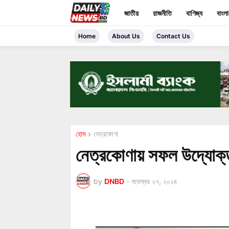
জাতীয়
রাজনীতি
বাণিজ্য
বাংল
Home
About Us
Contact Us
হোম
নেত্রকোণা
নেত্রকোণায় সফল উদ্যোক্ত
by
DNBD
-
নভেম্বর ২৭, ২০২৪