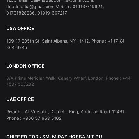
dnbdmedia@gmail.com Mobile : 01913-719924,
01731828236, 01919-667217
USA OFFICE
109-17 205th St, Saint Albans, NY 11412. Phone : +1 (718)
864-3245
LONDON OFFICE
8/A Prime Meridian Walk. Canary Wharf, London. Phone : +44
7597 597282
UAE OFFICE
Riyadh – Al-Mursalat, District – King, Abdullah Road-12461.
Phone : +966 57 653 5102
CHIEF EDITOR : SM. MIRAZ HOSSAIN TIPU