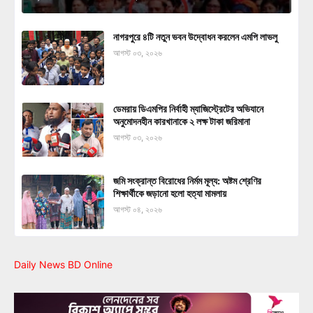
নাগরপুরে ৪টি নতুন ভবন উদ্বোধন করলেন এমপি লাভলু
আগস্ট ০৩, ২০২৬
ডেমরায় ডিএমপির নির্বাহী ম্যাজিস্ট্রেটের অভিযানে
অনুমোদনহীন কারখানাকে ২ লক্ষ টাকা জরিমানা
আগস্ট ০৩, ২০২৬
জমি সংক্রান্ত বিরোধের নির্মম মূল্য: অষ্টম শ্রেণির
শিক্ষার্থীকে জড়ানো হলো হত্যা মামলায়
আগস্ট ০৪, ২০২৬
Daily News BD Online