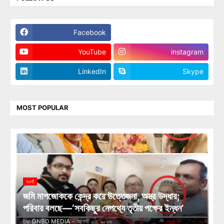
Facebook
Twitter
YouTube
instagram
LinkedIn
Skype
MOST POPULAR
নওগাঁ
জমি মাপজোককে কেন্দ্র করে উত্তেজনা, অস্ত্র উদ্ধার;
পরিবার বলছে—‘সবকিছুর নেপথ্যে তৃতীয় পক্ষের ইন্ধন’
by
DNBD MEDIA
-
আগস্ট ০৩, ২০২৬