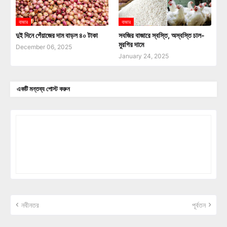
বাজার
বাজার
দুই দিনে পেঁয়াজের দাম বাড়ল ৪০ টাকা
সবজির বাজারে স্বস্তি, অস্বস্তি চাল-
মুরগির দামে
December 06, 2025
January 24, 2025
একটি মন্তব্য পোস্ট করুন
নবীনতর
পূর্বতন