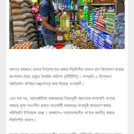
আসন্ন রমজানে দেশের নিত্যপণ্যের বাজার স্থিতিশীল থাকবে বলে বিশ্লেষণ করেছে
বাংলাদেশ ট্রেড অ্যান্ড ট্যারিফ কমিশন (বিটিটিসি)। সম্প্রতি এ বিশ্লেষণ
প্রতিবেদন বাণিজ্য মন্ত্রণালয়ে জমা দিয়েছে সংস্থাটি।
এতে বলা হয়, আন্তর্জাতিক বাজারদরের নিম্নমুখী প্রবণতার পাশাপাশি পণ্যের
বাজারে মূল্য সহনশীল রাখতে অন্তর্বর্তী সরকারের নানামুখী উদ্যোগে বাজার
পরিস্থিতি ইতিবাচক হচ্ছে। রমজানেও অত্যাবশ্যকীয় পণ্যের স্থানীয় বাজার
স্থিতিশীল থাকবে।