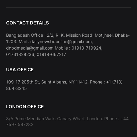
CONTACT DETAILS
Bangladesh Office : 2/2, R. K. Mission Road, Motijheel, Dhaka-
1203. Mail : dailynewsbdonline@gmail.com,
dnbdmedia@gmail.com Mobile : 01913-719924,
01731828236, 01919-667217
USA OFFICE
109-17 205th St, Saint Albans, NY 11412. Phone : +1 (718)
864-3245
LONDON OFFICE
8/A Prime Meridian Walk. Canary Wharf, London. Phone : +44
7597 597282