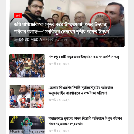
নওগাঁ
জমি মাপজোককে কেন্দ্র করে উত্তেজনা, অস্ত্র উদ্ধার;
পরিবার বলছে—‘সবকিছুর নেপথ্যে তৃতীয় পক্ষের ইন্ধন’
by
DNBD MEDIA
-
আগস্ট ০৩, ২০২৬
নাগরপুরে ৪টি নতুন ভবন উদ্বোধন করলেন এমপি লাভলু
আগস্ট ০৩, ২০২৬
ডেমরায় ডিএমপির নির্বাহী ম্যাজিস্ট্রেটের অভিযানে
অনুমোদনহীন কারখানাকে ২ লক্ষ টাকা জরিমানা
আগস্ট ০৩, ২০২৬
নারায়ণগঞ্জে র‍্যাবের মাদক বিরোধী অভিযানে বিপুল পরিমাণ
মাদকসহ একজন গ্রেফতার
আগস্ট ০৫, ২০২৬