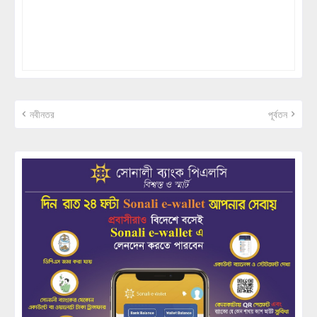
নবীনতর
পূর্বতন