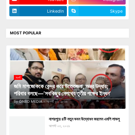
LinkedIn
Skype
MOST POPULAR
নওগাঁ
জমি মাপজোককে কেন্দ্র করে উত্তেজনা, অস্ত্র উদ্ধার;
পরিবার বলছে—‘সবকিছুর নেপথ্যে তৃতীয় পক্ষের ইন্ধন’
by
DNBD MEDIA
-
আগস্ট ০৩, ২০২৬
নাগরপুরে ৪টি নতুন ভবন উদ্বোধন করলেন এমপি লাভলু
আগস্ট ০৩, ২০২৬