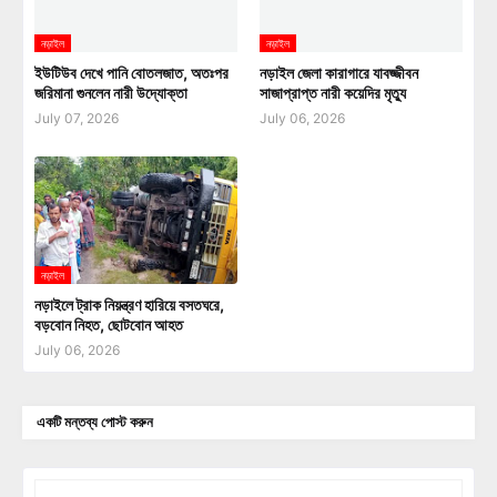
নড়াইল
নড়াইল
ইউটিউব দেখে পানি বোতলজাত, অতঃপর
নড়াইল জেলা কারাগারে যাবজ্জীবন
জরিমানা গুনলেন নারী উদ্যোক্তা
সাজাপ্রাপ্ত নারী কয়েদির মৃত্যু
July 07, 2026
July 06, 2026
নড়াইল
নড়াইলে ট্রাক নিয়ন্ত্রণ হারিয়ে বসতঘরে,
বড়বোন নিহত, ছোটবোন আহত
July 06, 2026
একটি মন্তব্য পোস্ট করুন