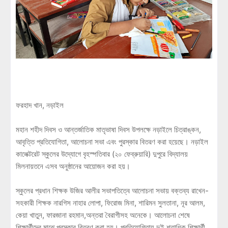
ফরহাদ খান, নড়াইল
মহান শহীদ দিবস ও আন্তর্জাতিক মাতৃভাষা দিবস উপলক্ষে নড়াইলে চিত্রাঙ্কন,
আবৃত্তি প্রতিযোগিতা, আলোচনা সভা এবং পুরস্কার বিতরণ করা হয়েছে। নড়াইল
কালেক্টরেট স্কুলের উদ্যোগে বৃহস্পতিবার (২০ ফেব্রুয়ারি) দুপুরে বিদ্যালয়
মিলনায়তনে এসব অনুষ্ঠানের আয়োজন করা হয়।
স্কুলের প্রধান শিক্ষক উজির আলীর সভাপতিত্বে আলোচনা সভায় বক্তব্য রাখেন-
সহকারী শিক্ষক নারগিস নাহার লোপা, ফিরোজ মিনা, শারিমন সুলতানা, নূর আলম,
কেয়া খাতুন, ফারজানা রহমান,অন্তরা বৈরাগীসহ অনেকে। আলোচনা শেষে
শিক্ষার্থীদের মাঝে পুরস্কার বিতরণ করা হয়। প্রতিযোগিতায় দুই শতাধিক শিক্ষার্থী