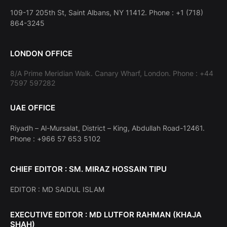
109-17 205th St, Saint Albans, NY 11412. Phone : +1 (718)
864-3245
LONDON OFFICE
8/A Prime Meridian Walk. Canary Wharf, London. Phone : +44
7597 597282
UAE OFFICE
Riyadh – Al-Mursalat, District – King, Abdullah Road-12461.
Phone : +966 57 653 5102
CHIEF EDITOR : SM. MIRAZ HOSSAIN TIPU
EDITOR : MD SAIDUL ISLAM
EXECUTIVE EDITOR : MD LUTFOR RAHMAN (KHAJA
SHAH)