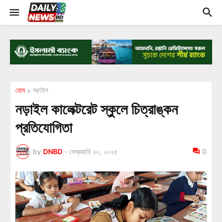
হোম
নড়াইল
নড়াইল কালেক্টরেট স্কুলে চিত্রাঙ্কন
প্রতিযোগিতা
by
DNBD
-
ফেব্রুয়ারি ২০, ২০২৫
0