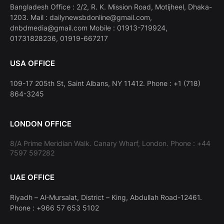
Bangladesh Office : 2/2, R. K. Mission Road, Motijheel, Dhaka-
1203. Mail : dailynewsbdonline@gmail.com,
dnbdmedia@gmail.com Mobile : 01913-719924,
01731828236, 01919-667217
USA OFFICE
109-17 205th St, Saint Albans, NY 11412. Phone : +1 (718)
864-3245
LONDON OFFICE
8/A Prime Meridian Walk. Canary Wharf, London. Phone : +44
7597 597282
UAE OFFICE
Riyadh – Al-Mursalat, District – King, Abdullah Road-12461.
Phone : +966 57 653 5102