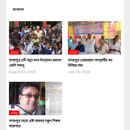
বাংলাদেশ
নাগরপুর
নাগরপুর
নাগরপুরে ৪টি নতুন ভবন উদ্বোধন করলেন
নাগরপুরে চেয়ারম্যান পদপ্রার্থীর মত
এমপি লাভলু
বিনিময় সভা
August 03, 2026
July 25, 2026
নাগরপুর
নাগরপুরে হত্যা চেষ্টা মামলায় স্কুল শিক্ষক
কারাগারে