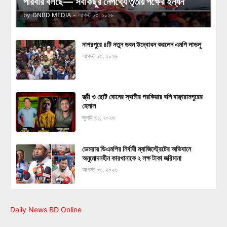
পরিবার বলছে—‘সবকিছুর নেপথ্যে তৃতীয় পক্ষের ইন্ধন’
by
DNBD MEDIA
-
আগস্ট ০৩, ২০২৬
নাগরপুরে ৪টি নতুন ভবন উদ্বোধন করলেন এমপি লাভলু
আগস্ট ০৩, ২০২৬
স্ত্রী ও ছোট বোনের স্বামীর পরকিয়ার বলি বাঞ্ছারামপুরের
হেলাল
জুলাই ৩১, ২০২৬
ডেমরায় ডিএমপির নির্বাহী ম্যাজিস্ট্রেটের অভিযানে
অনুমোদনহীন কারখানাকে ২ লক্ষ টাকা জরিমানা
আগস্ট ০৩, ২০২৬
Daily News BD Online