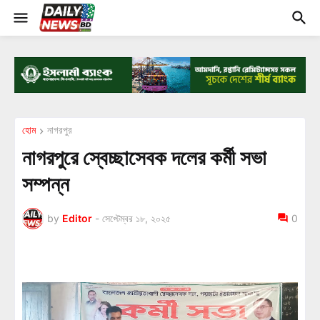
হোম
নাগরপুর
নাগরপুরে স্বেচ্ছাসেবক দলের কর্মী সভা
সম্পন্ন
by
Editor
-
সেপ্টেম্বর ১৮, ২০২৫
0