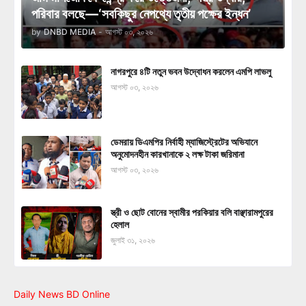
পরিবার বলছে—‘সবকিছুর নেপথ্যে তৃতীয় পক্ষের ইন্ধন’
by
DNBD MEDIA
-
আগস্ট ০৩, ২০২৬
নাগরপুরে ৪টি নতুন ভবন উদ্বোধন করলেন এমপি লাভলু
আগস্ট ০৩, ২০২৬
ডেমরায় ডিএমপির নির্বাহী ম্যাজিস্ট্রেটের অভিযানে
অনুমোদনহীন কারখানাকে ২ লক্ষ টাকা জরিমানা
আগস্ট ০৩, ২০২৬
স্ত্রী ও ছোট বোনের স্বামীর পরকিয়ার বলি বাঞ্ছারামপুরের
হেলাল
জুলাই ৩১, ২০২৬
Daily News BD Online