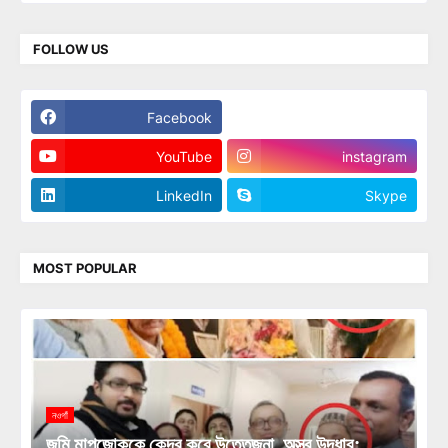
FOLLOW US
Facebook
Twitter
YouTube
instagram
LinkedIn
Skype
MOST POPULAR
নওগাঁ
জমি মাপজোককে কেন্দ্র করে উত্তেজনা, অস্ত্র উদ্ধার;