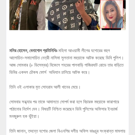
মনির হোসেন, বেনাপোল প্রতিনিধিঃ
মহিলা আওয়ামী লীগের যশোরের বহুল
আলোচিত-সমালোচিত নেত্রী নাসিমা সুলতানা মহুয়াকে আটক করেছে ডিবি পুলিশ।
আজ সোমবার (৮ ডিসেম্বর) বিকেলে শহরের পালবাড়ি গাজিরঘাট রোডে তার বাড়িতে
ডিবির একদল চৌকষ ফোর্স অভিযান চালিয়ে আটক করে।
তিনি ওই এলাকার মৃত সোহরাব আলী খানের মেয়ে।
সোমবার সন্ধ্যার পর তাকে আদালতে সোপর্দ করা হলে বিচারক মহুয়াকে কারাগারে
পাঠানোর নির্দেশ দেন। বিষয়টি নিশ্চিত করেছেন ডিবি পুলিশের অফিসার ইনচার্জ
মনজুরুল হক ভুঁইয়া।
তিনি জানান, তদন্তে যশোর জেলা বিএনপির দলীয় অফিস ভাঙচুর সংক্রান্ত মামলায়