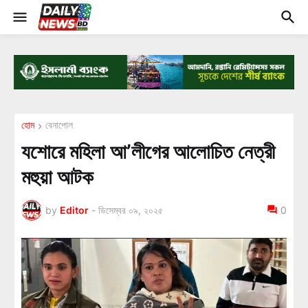
হোম
বেনাপোল
যশোরে মহিলা আ’লীগের আলোচিত নেত্রী
মহুয়া আটক
by
Editor
-
ডিসেম্বর ০৯, ২০২৫
0