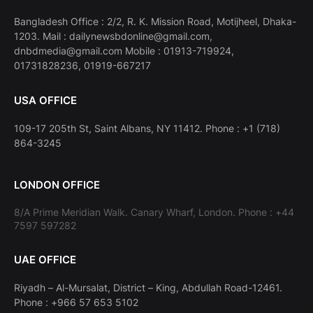
Bangladesh Office : 2/2, R. K. Mission Road, Motijheel, Dhaka-
1203. Mail : dailynewsbdonline@gmail.com,
dnbdmedia@gmail.com Mobile : 01913-719924,
01731828236, 01919-667217
USA OFFICE
109-17 205th St, Saint Albans, NY 11412. Phone : +1 (718)
864-3245
LONDON OFFICE
8/A Prime Meridian Walk. Canary Wharf, London. Phone : +44
7597 597282
UAE OFFICE
Riyadh – Al-Mursalat, District – King, Abdullah Road-12461.
Phone : +966 57 653 5102