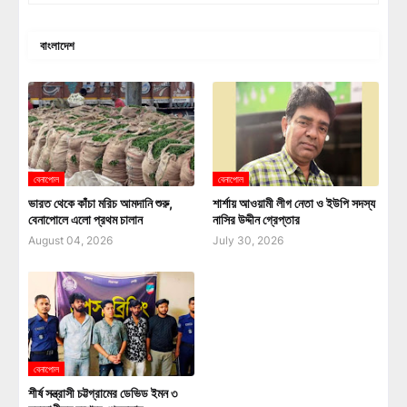
বাংলাদেশ
বেনাপোল
বেনাপোল
ভারত থেকে কাঁচা মরিচ আমদানি শুরু,
শার্শায় আওয়ামী লীগ নেতা ও ইউপি সদস্য
বেনাপোলে এলো প্রথম চালান
নাসির উদ্দীন গ্রেপ্তার
August 04, 2026
July 30, 2026
বেনাপোল
শীর্ষ সন্ত্রাসী চট্টগ্রামের ডেভিড ইমন ৩