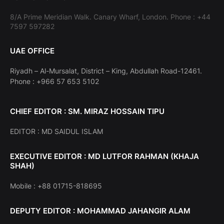
8/A Prime Meridian Walk. Canary Wharf, London. Phone : +44
7597 597282
UAE OFFICE
Riyadh – Al-Mursalat, District – King, Abdullah Road-12461.
Phone : +966 57 653 5102
CHIEF EDITOR : SM. MIRAZ HOSSAIN TIPU
EDITOR : MD SAIDUL ISLAM
EXECUTIVE EDITOR : MD LUTFOR RAHMAN (KHAJA
SHAH)
Mobile : +88 01715-818695
DEPUTY EDITOR : MOHAMMAD JAHANGIR ALAM