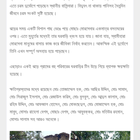
এতে চরম দুর্ভোগে পড়েছেন স্থানীয় বাসিন্দারা। বিদ্যুৎ না থাকায় পানিসহ দৈনন্দিন
জীবনে চরম সংকট সৃষ্টি হয়েছে।
ঝড়ের সময় একটি বিশাল গাছ ভেঙে পড়ে মোছাঃ মোরসেদার একমাত্র বসতঘরের
ওপর। এতে মুহূর্তের মধ্যেই তার ঘরবাড়ি ধ্বংস হয়ে যায়। জানা যায়, স্বামীহারা
মোরসেদা মানুষের বাসায় কাজ করে জীবিকা নির্বাহ করতেন। আকস্মিক এই দুর্যোগে
তিনি এখন সম্পূর্ণ অসহায় হয়ে পড়েছেন।
এছাড়াও একই ঝড়ে গ্রামের বহু পরিবারের ঘরবাড়ির টিন উড়ে গিয়ে ব্যাপক ক্ষয়ক্ষতি
হয়েছে।
ক্ষতিগ্রস্তদের মধ্যে রয়েছেন মোঃ তোজাম্মেল হক, মোঃ আছির উদ্দিন, মোঃ সামাদ,
মোঃ সিরাজুল ইসলাম, মোঃ রেজাউল করিম, মোঃ বুলবুল, মোঃ আব্দুল কালাম, মোঃ
রহিম উদ্দিন, মোঃ আফজাল হোসেন, মোঃ মোকছেদুল, মোঃ মোজাম্মেল হক, মোঃ
মাবুদ, মোসাঃ রাহেলা বেগম, মোছাঃ বেগম, মোঃ আবুবক্কর, মোঃ মতিউর রহমান,
মোসাঃ সালাম সহ আরও অনেকে।