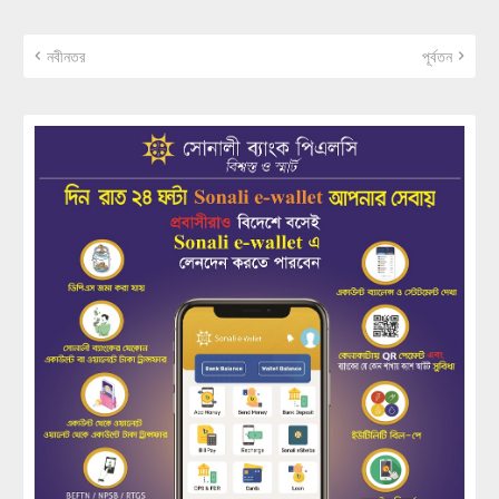
নবীনতর
পূর্বতন