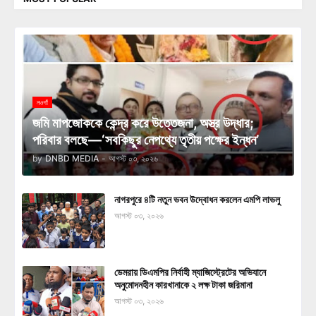
নওগাঁ
জমি মাপজোককে কেন্দ্র করে উত্তেজনা, অস্ত্র উদ্ধার;
পরিবার বলছে—‘সবকিছুর নেপথ্যে তৃতীয় পক্ষের ইন্ধন’
by
DNBD MEDIA
-
আগস্ট ০৩, ২০২৬
নাগরপুরে ৪টি নতুন ভবন উদ্বোধন করলেন এমপি লাভলু
আগস্ট ০৩, ২০২৬
ডেমরায় ডিএমপির নির্বাহী ম্যাজিস্ট্রেটের অভিযানে
অনুমোদনহীন কারখানাকে ২ লক্ষ টাকা জরিমানা
আগস্ট ০৩, ২০২৬