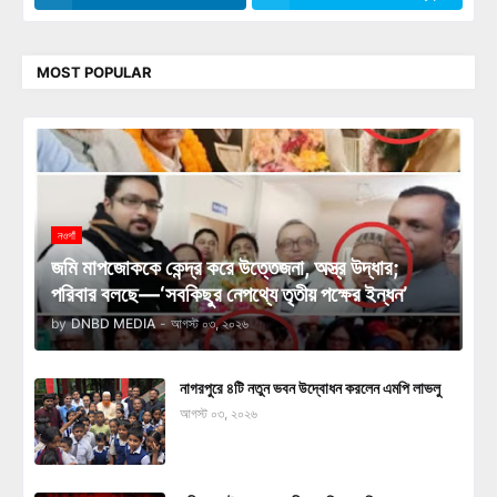
MOST POPULAR
নওগাঁ
জমি মাপজোককে কেন্দ্র করে উত্তেজনা, অস্ত্র উদ্ধার;
পরিবার বলছে—‘সবকিছুর নেপথ্যে তৃতীয় পক্ষের ইন্ধন’
by
DNBD MEDIA
-
আগস্ট ০৩, ২০২৬
নাগরপুরে ৪টি নতুন ভবন উদ্বোধন করলেন এমপি লাভলু
আগস্ট ০৩, ২০২৬