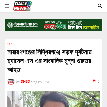
হোম
নারায়ণগঞ্জের সিদ্ধিরগঞ্জে সড়ক দূর্ষটনায়
চ্যানেল এস এর সাংবাদিক মুন্না গুরুতর
আহত
by
DNBD
-
জুন ১০, ২০২৬
0