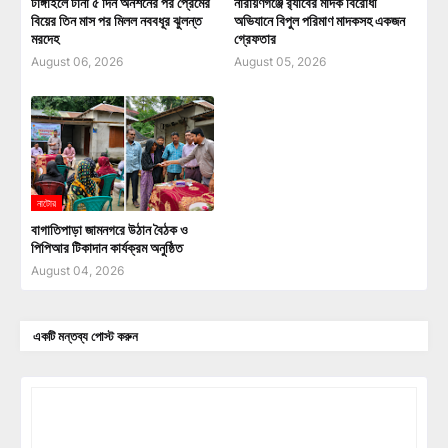
টাঙ্গাইলে টানা ৫ দিন অনশনের পর প্রেমের
নারায়ণগঞ্জে র‍্যাবের মাদক বিরোধী
বিয়ের তিন মাস পর মিলল নববধূর ঝুলন্ত
অভিযানে বিপুল পরিমাণ মাদকসহ একজন
মরদেহ
গ্রেফতার
August 06, 2026
August 05, 2026
নাটোর
বাগাতিপাড়া জামনগরে উঠান বৈঠক ও
পিপিআর টিকাদান কার্যক্রম অনুষ্ঠিত
August 04, 2026
একটি মন্তব্য পোস্ট করুন