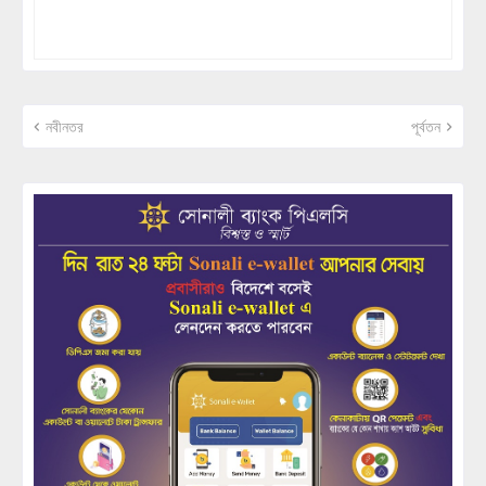
নবীনতর
পূর্বতন