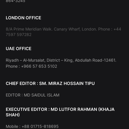
864-3245
LONDON OFFICE
8/A Prime Meridian Walk. Canary Wharf, London. Phone : +44
7597 597282
UAE OFFICE
Riyadh – Al-Mursalat, District – King, Abdullah Road-12461.
Phone : +966 57 653 5102
CHIEF EDITOR : SM. MIRAZ HOSSAIN TIPU
EDITOR : MD SAIDUL ISLAM
EXECUTIVE EDITOR : MD LUTFOR RAHMAN (KHAJA
SHAH)
Mobile : +88 01715-818695