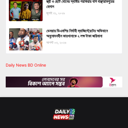
স্ত্রী ও ছোট বোনের স্বামীর পরকিয়ার বলি বাঞ্ছারামপুরের
হেলাল
জুলাই ৩১, ২০২৬
ডেমরায় ডিএমপির নির্বাহী ম্যাজিস্ট্রেটের অভিযানে
অনুমোদনহীন কারখানাকে ২ লক্ষ টাকা জরিমানা
আগস্ট ০৩, ২০২৬
Daily News BD Online