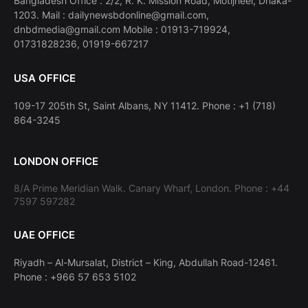
Bangladesh Office : 2/2, R. K. Mission Road, Motijheel, Dhaka-
1203. Mail : dailynewsbdonline@gmail.com,
dnbdmedia@gmail.com Mobile : 01913-719924,
01731828236, 01919-667217
USA OFFICE
109-17 205th St, Saint Albans, NY 11412. Phone : +1 (718)
864-3245
LONDON OFFICE
8/A Prime Meridian Walk. Canary Wharf, London. Phone : +44
7597 597282
UAE OFFICE
Riyadh – Al-Mursalat, District – King, Abdullah Road-12461.
Phone : +966 57 653 5102