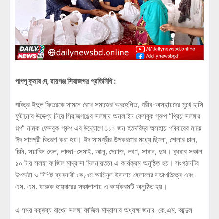
পাপপু কুমার দে, রায়গঞ্জ সিরাজগঞ্জ প্রতিনিধি :
পবিত্র ঈদুল ফিতরকে সামনে রেখে সমাজের অবহেলিত, গরীব-অসহায়দের মুখে হাসি
ফুটানোর উদ্দেশ্য নিয়ে সিরাজগঞ্জের সলঙ্গায় অনলাইন ফেসবুক গ্রুপ “প্রিয় সলঙ্গার
গল্প” নামক ফেসবুক গ্রুপ এর উদ্যোগে ১১০ জন হতদরিদ্র অসহায় পরিবারের মাঝে
ঈদ সামগ্রী বিতরণ করা হয়। ঈদ সামগ্রীর উপকরণের মধ্যে ছিলো, পোলার চাল,
চিনি, সয়াবিন তেল, লাচ্ছা-সেমাই, আলু, পেয়াজ, লবণ, সাবান, দুধ। বুধবার সকাল
১০ টায় সলঙ্গা ফাজিল মাদ্রাসা মিলনায়তনে এ কার্যক্রম অনুষ্ঠিত হয়। সংগঠনটির
উপদেষ্টা ও বিশিষ্ট ব্যবসায়ী কে,এম আমিনুল ইসলাম হেলালের সভাপতিত্বে এবং
এস. এম. ফারুক হায়দারের সঞ্চালানায় এ কার্যক্রমটি অনুষ্ঠিত হয়।
এ সময় বক্তব্য রাখেন সলঙ্গা ফাজিল মাদ্রাসার অধ্যক্ষ জনাব কে.এম. আব্দুল