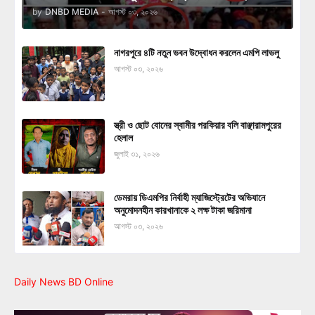
by
DNBD MEDIA
-
আগস্ট ০৩, ২০২৬
নাগরপুরে ৪টি নতুন ভবন উদ্বোধন করলেন এমপি লাভলু
আগস্ট ০৩, ২০২৬
স্ত্রী ও ছোট বোনের স্বামীর পরকিয়ার বলি বাঞ্ছারামপুরের
হেলাল
জুলাই ৩১, ২০২৬
ডেমরায় ডিএমপির নির্বাহী ম্যাজিস্ট্রেটের অভিযানে
অনুমোদনহীন কারখানাকে ২ লক্ষ টাকা জরিমানা
আগস্ট ০৩, ২০২৬
Daily News BD Online