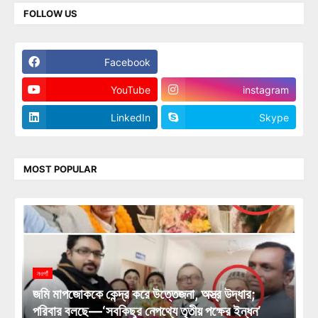
FOLLOW US
Facebook
Twitter
YouTube
instagram
LinkedIn
Skype
MOST POPULAR
নওগাঁ
জমি মাপজোককে কেন্দ্র করে উত্তেজনা, অস্ত্র উদ্ধার;
পরিবার বলছে—‘সবকিছুর নেপথ্যে তৃতীয় পক্ষের ইন্ধন’