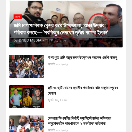
নওগাঁ
জমি মাপজোককে কেন্দ্র করে উত্তেজনা, অস্ত্র উদ্ধার;
পরিবার বলছে—‘সবকিছুর নেপথ্যে তৃতীয় পক্ষের ইন্ধন’
by
DNBD MEDIA
-
আগস্ট ০৩, ২০২৬
নাগরপুরে ৪টি নতুন ভবন উদ্বোধন করলেন এমপি লাভলু
আগস্ট ০৩, ২০২৬
স্ত্রী ও ছোট বোনের স্বামীর পরকিয়ার বলি বাঞ্ছারামপুরের
হেলাল
জুলাই ৩১, ২০২৬
ডেমরায় ডিএমপির নির্বাহী ম্যাজিস্ট্রেটের অভিযানে
অনুমোদনহীন কারখানাকে ২ লক্ষ টাকা জরিমানা
আগস্ট ০৩, ২০২৬