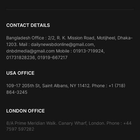
CONTACT DETAILS
Bangladesh Office : 2/2, R. K. Mission Road, Motijheel, Dhaka-
1203. Mail : dailynewsbdonline@gmail.com,
dnbdmedia@gmail.com Mobile : 01913-719924,
01731828236, 01919-667217
USA OFFICE
109-17 205th St, Saint Albans, NY 11412. Phone : +1 (718)
864-3245
LONDON OFFICE
8/A Prime Meridian Walk. Canary Wharf, London. Phone : +44
7597 597282