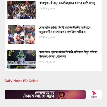
নাগরপুরে ৪টি নতুন ভবন উদ্বোধন করলেন এমপি লাভলু
আগস্ট ০৩, ২০২৬
ডেমরায় ডিএমপির নির্বাহী ম্যাজিস্ট্রেটের অভিযানে
অনুমোদনহীন কারখানাকে ২ লক্ষ টাকা জরিমানা
আগস্ট ০৩, ২০২৬
নারায়ণগঞ্জে র‍্যাবের মাদক বিরোধী অভিযানে বিপুল পরিমাণ
মাদকসহ একজন গ্রেফতার
আগস্ট ০৫, ২০২৬
Daily News BD Online