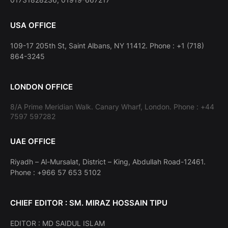
USA OFFICE
109-17 205th St, Saint Albans, NY 11412. Phone : +1 (718)
864-3245
LONDON OFFICE
8/A Prime Meridian Walk. Canary Wharf, London. Phone : +44
7597 597282
UAE OFFICE
Riyadh – Al-Mursalat, District – King, Abdullah Road-12461.
Phone : +966 57 653 5102
CHIEF EDITOR : SM. MIRAZ HOSSAIN TIPU
EDITOR : MD SAIDUL ISLAM