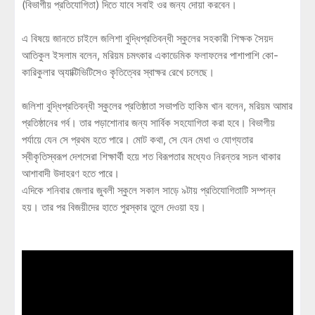
(বিভাগীয় প্রতিযোগিতা) দিতে যাবে সবাই ওর জন্য দোয়া করবেন।
এ বিষয়ে জানতে চাইলে জলিশা বুদ্ধিপ্রতিবন্ধী স্কুলের সহকারী শিক্ষক সৈয়দ
আতিকুল ইসলাম বলেন, মরিয়ম চমৎকার একাডেমিক ফলাফলের পাশাপাশি কো-
কারিকুলার অ্যাক্টিভিটিসেও কৃতিত্বের স্বাক্ষর রেখে চলেছে।
জলিশা বুদ্ধিপ্রতিবন্ধী স্কুলের প্রতিষ্ঠাতা সভাপতি হাকিম খান বলেন, মরিয়ম আমার
প্রতিষ্ঠানের গর্ব। তার পড়াশোনার জন্য সার্বিক সহযোগিতা করা হবে। বিভাগীয়
পর্যায়ে যেন সে প্রথম হতে পারে। মোট কথা, সে যেন মেধা ও যোগ্যতার
স্বীকৃতিস্বরূপ দেশসেরা শিক্ষার্থী হয়ে শত বিরূপতার মধ্যেও নিরন্তর সচল থাকার
আশাবাদী উদাহরণ হতে পারে।
এদিকে শনিবার জেলার জুবলী স্কুলে সকাল সাড়ে ৯টায় প্রতিযোগিতাটি সম্পন্ন
হয়। তার পর বিজয়ীদের হাতে পুরস্কার তুলে দেওয়া হয়।