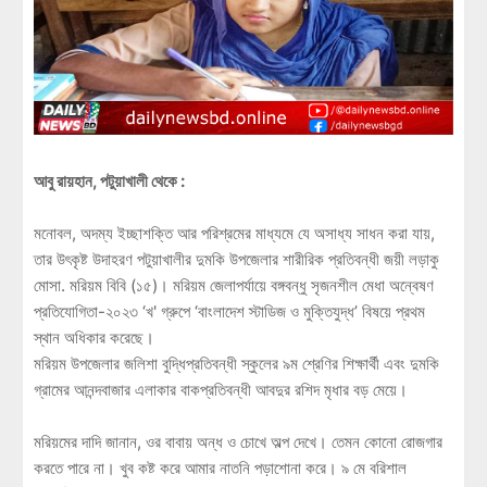
আবু রায়হান, পটুয়াখালী থেকে :
মনোবল, অদম্য ইচ্ছাশক্তি আর পরিশ্রমের মাধ্যমে যে অসাধ্য সাধন করা যায়,
তার উৎকৃষ্ট উদাহরণ পটুয়াখালীর দুমকি উপজেলার শারীরিক প্রতিবন্ধী জয়ী লড়াকু
মোসা. মরিয়ম বিবি (১৫)। মরিয়ম জেলাপর্যায়ে বঙ্গবন্ধু সৃজনশীল মেধা অন্বেষণ
প্রতিযোগিতা-২০২৩ ‘খ' গ্রুপে ‘বাংলাদেশ স্টাডিজ ও মুক্তিযুদ্ধ’ বিষয়ে প্রথম
স্থান অধিকার করেছে।
মরিয়ম উপজেলার জলিশা বুদ্ধিপ্রতিবন্ধী স্কুলের ৯ম শ্রেণির শিক্ষার্থী এবং দুমকি
গ্রামের আনন্দবাজার এলাকার বাকপ্রতিবন্ধী আবদুর রশিদ মৃধার বড় মেয়ে।
মরিয়মের দাদি জানান, ওর বাবায় অন্ধ ও চোখে অল্প দেখে। তেমন কোনো রোজগার
করতে পারে না। খুব কষ্ট করে আমার নাতনি পড়াশোনা করে। ৯ মে বরিশাল