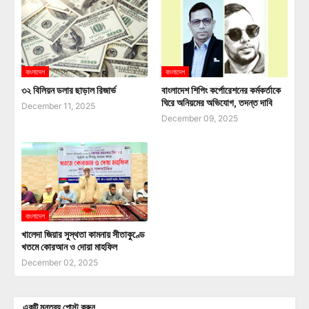
বাংলাদেশ
বাংলাদেশ
৩২ বিলিয়ন ডলার ছাড়াল রিজার্ভ
বাংলাদেশ শিপিং কর্পোরেশনের কর্মকর্তাকে
ঘিরে অনিয়মের অভিযোগ, তদন্ত দাবি
December 11, 2025
December 09, 2025
বাংলাদেশ
খালেদা জিয়ার সুস্থতা কামনায় সীতাকুণ্ডে
খতমে কোরআন ও দোয়া মাহফিল
December 02, 2025
একটি মন্তব্য পোস্ট করুন