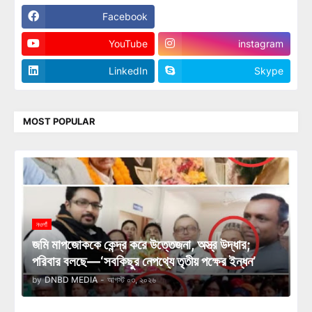
Facebook
Twitter
YouTube
instagram
LinkedIn
Skype
MOST POPULAR
নওগাঁ
জমি মাপজোককে কেন্দ্র করে উত্তেজনা, অস্ত্র উদ্ধার;
পরিবার বলছে—‘সবকিছুর নেপথ্যে তৃতীয় পক্ষের ইন্ধন’
by
DNBD MEDIA
-
আগস্ট ০৩, ২০২৬