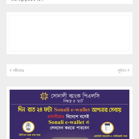
নবীনতর
পূর্বতন