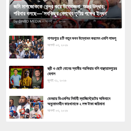
জমি মাপজোককে কেন্দ্র করে উত্তেজনা, অস্ত্র উদ্ধার;
পরিবার বলছে—‘সবকিছুর নেপথ্যে তৃতীয় পক্ষের ইন্ধন’
by
DNBD MEDIA
-
আগস্ট ০৩, ২০২৬
নাগরপুরে ৪টি নতুন ভবন উদ্বোধন করলেন এমপি লাভলু
আগস্ট ০৩, ২০২৬
স্ত্রী ও ছোট বোনের স্বামীর পরকিয়ার বলি বাঞ্ছারামপুরের
হেলাল
জুলাই ৩১, ২০২৬
ডেমরায় ডিএমপির নির্বাহী ম্যাজিস্ট্রেটের অভিযানে
অনুমোদনহীন কারখানাকে ২ লক্ষ টাকা জরিমানা
আগস্ট ০৩, ২০২৬