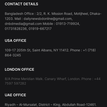
CONTACT DETAILS
Bangladesh Office : 2/2, R. K. Mission Road, Motijheel, Dhaka-
1203. Mail : dailynewsbdonline@gmail.com,
dnbdmedia@gmail.com Mobile : 01913-719924,
01731828236, 01919-667217
USA OFFICE
109-17 205th St, Saint Albans, NY 11412. Phone : +1 (718)
864-3245
LONDON OFFICE
8/A Prime Meridian Walk. Canary Wharf, London. Phone : +44
7597 597282
UAE OFFICE
Riyadh – Al-Mursalat, District – King, Abdullah Road-12461.