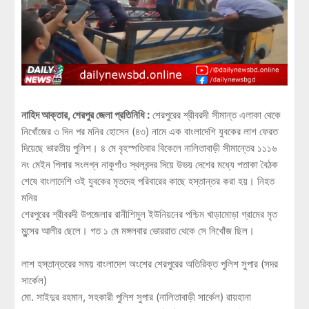
নাহিদ আক্তার, শেরপুর জেলা প্রতিনিধি :
শেরপুরের শ্রীবরদী সীমান্ত এলাকা থেকে
নিখোঁজের ৩ দিন পর মনির হোসেন (৪৩) নামে এক বাংলাদেশি যুবকের লাশ ফেরত
দিয়েছে ভারতীয় পুলিশ। ৪ মে বৃহস্পতিবার বিকেলে নালিতাবাড়ী সীমান্তের ১১১৬
নং মেইন পিলার সংলগ্ন নাকুগাঁও স্থলবন্দর দিয়ে উভয় দেশের মধ্যে পতাকা বৈঠক
শেষে বাংলাদেশি ওই যুবকের মৃতদেহ পরিবারের কাছে হস্তান্তর করা হয়। নিহত
মনির
শেরপুরের শ্রীবরদী উপজেলার রানীশিমুল ইউনিয়নের পশ্চিম খাড়ামোড়া গ্রামের মৃত
মুন্সের আলীর ছেলে। গত ১ মে মঙ্গলবার ভোররাত থেকে সে নিখোঁজ ছিল।
লাশ হস্তান্তরের সময় বাংলাদেশ অংশের শেরপুরের অতিরিক্ত পুলিশ সুপার (সদর
সার্কেল)
মো. সাইদুর রহমান, সহকারী পুলিশ সুপার (নালিতাবাড়ী সার্কেল) রায়হানা