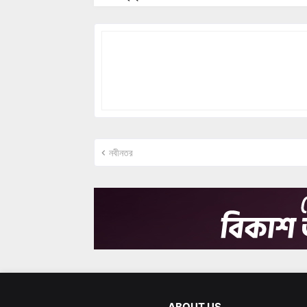
নবীনতর
ABOUT US