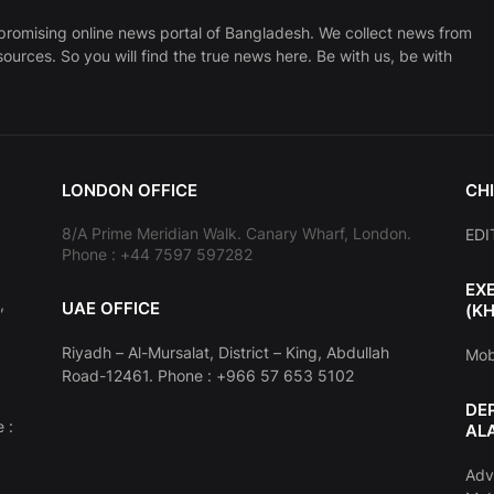
promising online news portal of Bangladesh. We collect news from
sources. So you will find the true news here. Be with us, be with
LONDON OFFICE
CHI
8/A Prime Meridian Walk. Canary Wharf, London.
EDI
Phone : +44 7597 597282
EX
,
UAE OFFICE
(K
Riyadh – Al-Mursalat, District – King, Abdullah
Mob
Road-12461. Phone : +966 57 653 5102
DE
 :
AL
Adv