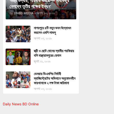
অস্ত্র উদ্ধার; পরিবার বলছে—‘সবকিছুর
নেপথ্যে তৃতীয় পক্ষের ইন্ধন’
by
DNBD MEDIA
-
আগস্ট ০৩, ২০২৬
নাগরপুরে ৪টি নতুন ভবন উদ্বোধন
করলেন এমপি লাভলু
আগস্ট ০৩, ২০২৬
স্ত্রী ও ছোট বোনের স্বামীর পরকিয়ার
বলি বাঞ্ছারামপুরের হেলাল
জুলাই ৩১, ২০২৬
ডেমরায় ডিএমপির নির্বাহী
ম্যাজিস্ট্রেটের অভিযানে অনুমোদনহীন
কারখানাকে ২ লক্ষ টাকা জরিমানা
আগস্ট ০৩, ২০২৬
Daily News BD Online