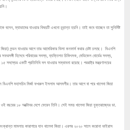
ায়নি।
কে বলেন, ম্যাডামের যাওয়ার বিষয়টি এখনো চূড়ান্ত হয়নি। তাই কবে যাচ্ছেন তা সুনির্দিষ্ট
জিয়া) লন্ডন যাওয়ার আগে তার আমেরিকার ভিসা কনফার্ম করার চেষ্টা চলছে। বিএনপি
র সফরসঙ্গী হিসেবে পরিবারের সদস্য, ব্যক্তিগত চিকিৎসক, মেডিকেল বোর্ডের সদস্য,
হ ১৫ সদস্যের একটি প্রতিনিধি দল যাওয়ার সম্ভাবনা রয়েছে। পররাষ্ট্র মন্ত্রণালয়ের
েন বিএনপি মহাসচিব মির্জা ফখরুল ইসলাম আলমগীর। তার আগে বা পরে খালেদা জিয়া
। ওই বছরের ১৮ অক্টোবর দেশে ফেরেন তিনি। সেই সময় খালেদা জিয়া যুক্তরাজ্যের ডা.
ট সংক্রান্ত মামলায় কারাগারে যান খালেদা জিয়া। এরপর ২০২০ সালে করোনা ভাইরাস