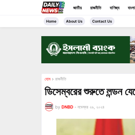
জাতীয়
রাজনীতি
বাণিজ্য
বাংল
Home
About Us
Contact Us
হোম
রাজনীতি
ডিসেম্বরের শুরুতে লন্ডন য
by
DNBD
-
নভেম্বর ২৬, ২০২৪