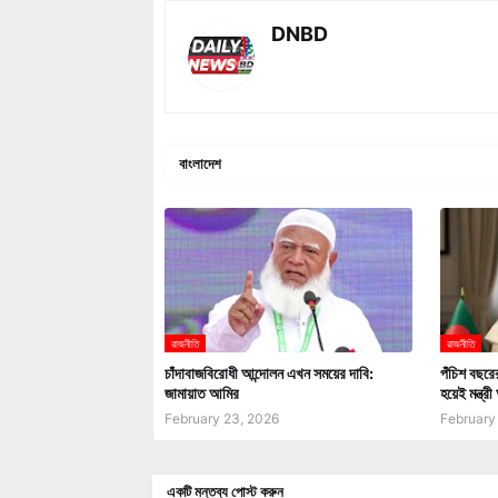
DNBD
বাংলাদেশ
রাজনীতি
রাজনীতি
চাঁদাবাজবিরোধী আন্দোলন এখন সময়ের দাবি:
পঁচিশ বছরে
জামায়াত আমির
হয়েই মন্ত্
February 23, 2026
February
একটি মন্তব্য পোস্ট করুন