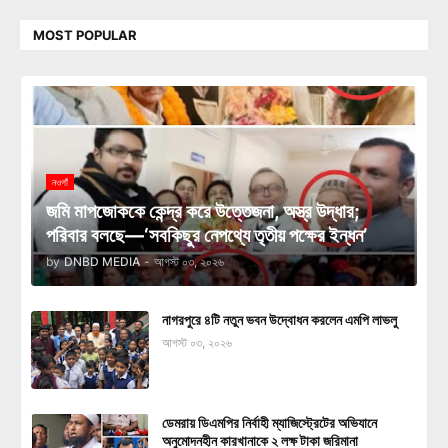
MOST POPULAR
নওগাঁ
জমি মাপজোককে কেন্দ্র করে উত্তেজনা, অস্ত্র উদ্ধার;
পরিবার বলছে—‘সবকিছুর নেপথ্যে তৃতীয় পক্ষের ইন্ধন’
by
DNBD MEDIA
-
আগস্ট ০৩, ২০২৬
নাগরপুরে ৪টি নতুন ভবন উদ্বোধন করলেন এমপি লাভলু
আগস্ট ০৩, ২০২৬
ডেমরায় ডিএমপির নির্বাহী ম্যাজিস্ট্রেটের অভিযানে
অনুমোদনহীন কারখানাকে ২ লক্ষ টাকা জরিমানা