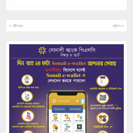
নবীনতর
পূর্বতন