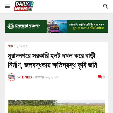
হোম
মুরাদনগর
মুরাদনগরে সরকারি হলট দখল করে বাড়ী
নির্মাণ, জলবদ্ধতায় ক্ষতিগ্রস্থ কৃষি জমি
by
DNBD
-
নভেম্বর ২৬, ২০২৪
0