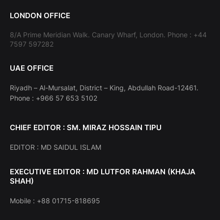
LONDON OFFICE
8/A Prime Meridian Walk. Canary Wharf, London. Phone : +44
7597 597282
UAE OFFICE
Riyadh – Al-Mursalat, District – King, Abdullah Road-12461.
Phone : +966 57 653 5102
CHIEF EDITOR : SM. MIRAZ HOSSAIN TIPU
EDITOR : MD SAIDUL ISLAM
EXECUTIVE EDITOR : MD LUTFOR RAHMAN (KHAJA
SHAH)
Mobile : +88 01715-818695