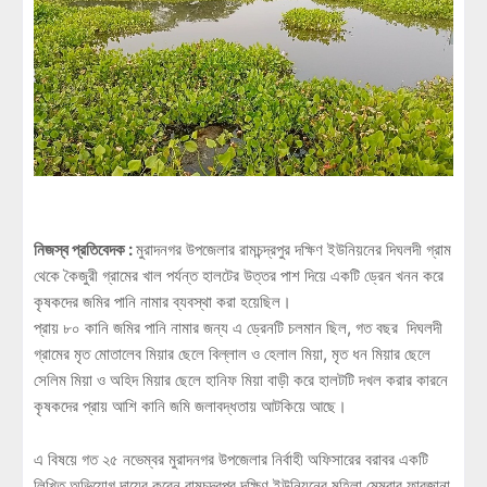
নিজস্ব প্রতিবেদক :
মুরাদনগর উপজেলার রামচন্দ্রপুর দক্ষিণ ইউনিয়নের দিঘলদী গ্রাম
থেকে কৈজুরী গ্রামের খাল পর্যন্ত হালটের উত্তর পাশ দিয়ে একটি ড্রেন খনন করে
কৃষকদের জমির পানি নামার ব্যবস্থা করা হয়েছিল।
প্রায় ৮০ কানি জমির পানি নামার জন্য এ ড্রেনটি চলমান ছিল, গত বছর দিঘলদী
গ্রামের মৃত মোতালেব মিয়ার ছেলে বিল্লাল ও হেলাল মিয়া, মৃত ধন মিয়ার ছেলে
সেলিম মিয়া ও অহিদ মিয়ার ছেলে হানিফ মিয়া বাড়ী করে হালটটি দখল করার কারনে
কৃষকদের প্রায় আশি কানি জমি জলাবদ্ধতায় আটকিয়ে আছে।
এ বিষয়ে গত ২৫ নভেম্বর মুরাদনগর উপজেলার নির্বাহী অফিসারের বরাবর একটি
লিখিত অভিযোগ দায়ের করেন রামচন্দ্রপুর দক্ষিণ ইউনিয়নের মহিলা মেম্বার ফারজানা