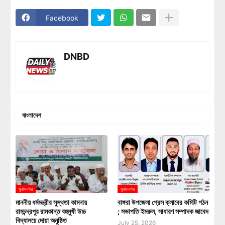
Facebook
DNBD
বাংলাদেশ
মুরাদনগর
মুরাদনগর
মাননীয় ধর্মমন্ত্রীর সুস্থতা কামনায়
বাঙ্গরা উপজেলা প্রেস ক্লাবের কমিটি গঠন
রামচন্দ্রপুর রামকান্ত বহুমুখী উচ্চ
; সভাপতি ইমরুল, সাধারণ সম্পাদক জাবেদ
বিদ্যালয়ে দোয়া অনুষ্ঠিত
July 25, 2026