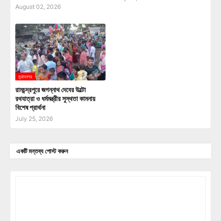
August 02, 2026
মুরাদনগর
রামচন্দ্রপুরে জগন্নাথ দেবের উল্টো
রথযাত্রা ও ধর্মমন্ত্রীর সুস্থতা কামনায়
বিশেষ প্রার্থনা
July 25, 2026
একটি মন্তব্য পোস্ট করুন