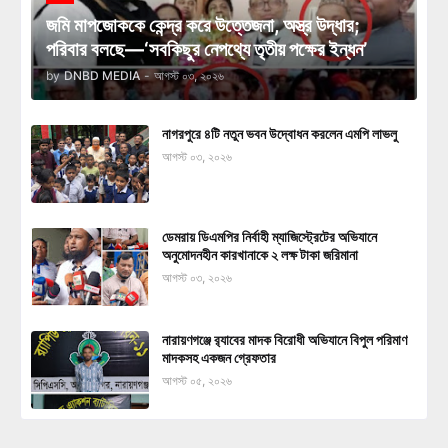
জমি মাপজোককে কেন্দ্র করে উত্তেজনা, অস্ত্র উদ্ধার;
পরিবার বলছে—‘সবকিছুর নেপথ্যে তৃতীয় পক্ষের ইন্ধন’
by
DNBD MEDIA
-
আগস্ট ০৩, ২০২৬
নাগরপুরে ৪টি নতুন ভবন উদ্বোধন করলেন এমপি লাভলু
আগস্ট ০৩, ২০২৬
ডেমরায় ডিএমপির নির্বাহী ম্যাজিস্ট্রেটের অভিযানে
অনুমোদনহীন কারখানাকে ২ লক্ষ টাকা জরিমানা
আগস্ট ০৩, ২০২৬
নারায়ণগঞ্জে র‍্যাবের মাদক বিরোধী অভিযানে বিপুল পরিমাণ
মাদকসহ একজন গ্রেফতার
আগস্ট ০৫, ২০২৬