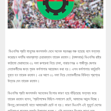
বিএনপির প্রতি মানুষের জনসমর্থন দেখে অনেক ষড়যন্ত্র শুরু হয়েছে বলে মন্তব্য
করেছেন দলটির ভারপ্রাপ্ত চেয়ারম্যান তারেক রহমান। (মঙ্গলবার) বিএনপির রাষ্ট্র
কাঠামো মেরামতের ৩১ দফা রুপরেখা নিয়ে ঢাকা, নারায়ণগঞ্জ ও গাজীপুর জেলার
নেতাকর্মীদের জন্য পৃথক কর্মশালার আয়োজন করা হয়। এসব কর্মশালায় ভার্চুয়ালি
যুক্ত হন তারেক রহমান। এর আগে ৩১ দফা নিয়ে নেতাকর্মীদের বিভিন্ন প্রশ্নের
উত্তর দেন তারেক রহমান।
বিএনপির প্রতি জনসমর্থন অনেকের হিংসার কারণ হয়ে দাঁড়িয়েছে মন্তব্য করে
তারেক রহমান বলেন, ‘প্রতিপক্ষের মিছিল-সমাবেশ ছোট, আমাদের আনন্দ দিচ্ছে।
কিন্তু কোনভাবেই যাতে আমাদেরটা ছোট না হয়। কারণ বিএনপি এই মুহূর্তে দেশের
অধিকাংশ মানুষের সমর্থন উপভোগ করছে। এটা অনেকের হিংসার কারণ হয়ে