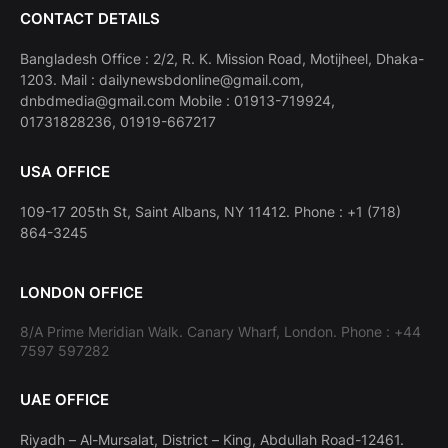
CONTACT DETAILS
Bangladesh Office : 2/2, R. K. Mission Road, Motijheel, Dhaka-
1203. Mail : dailynewsbdonline@gmail.com,
dnbdmedia@gmail.com Mobile : 01913-719924,
01731828236, 01919-667217
USA OFFICE
109-17 205th St, Saint Albans, NY 11412. Phone : +1 (718)
864-3245
LONDON OFFICE
8/A Prime Meridian Walk. Canary Wharf, London. Phone : +44
7597 597282
UAE OFFICE
Riyadh – Al-Mursalat, District – King, Abdullah Road-12461.