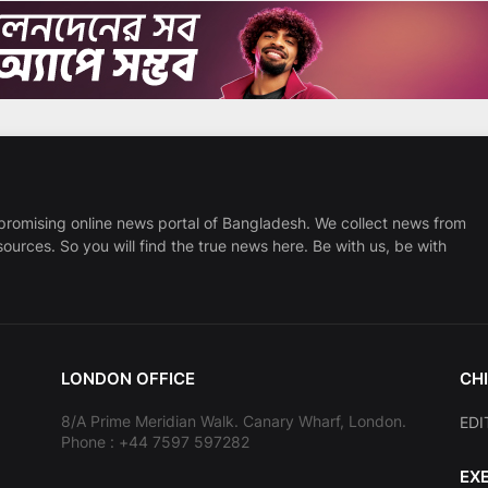
promising online news portal of Bangladesh. We collect news from
sources. So you will find the true news here. Be with us, be with
LONDON OFFICE
CHI
8/A Prime Meridian Walk. Canary Wharf, London.
EDI
Phone : +44 7597 597282
EX