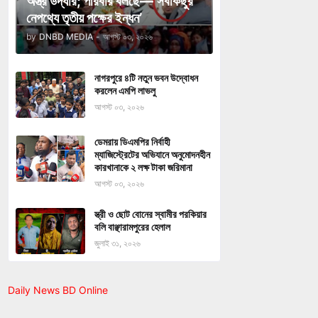
অস্ত্র উদ্ধার; পরিবার বলছে—‘সবকিছুর
নেপথ্যে তৃতীয় পক্ষের ইন্ধন’
by
DNBD MEDIA
-
আগস্ট ০৩, ২০২৬
নাগরপুরে ৪টি নতুন ভবন উদ্বোধন
করলেন এমপি লাভলু
আগস্ট ০৩, ২০২৬
ডেমরায় ডিএমপির নির্বাহী
ম্যাজিস্ট্রেটের অভিযানে অনুমোদনহীন
কারখানাকে ২ লক্ষ টাকা জরিমানা
আগস্ট ০৩, ২০২৬
স্ত্রী ও ছোট বোনের স্বামীর পরকিয়ার
বলি বাঞ্ছারামপুরের হেলাল
জুলাই ৩১, ২০২৬
Daily News BD Online