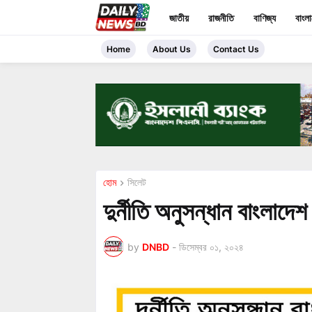
জাতীয়
রাজনীতি
বাণিজ্য
বাংল
Home
About Us
Contact Us
হোম
সিলেট
দুর্নীতি অনুসন্ধান বাংলাদ
by
DNBD
-
ডিসেম্বর ০১, ২০২৪