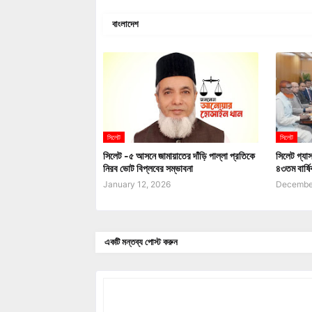
বাংলাদেশ
সিলেট
সিলেট
সিলেট -৫ আসনে জামায়াতের দাঁড়ি পাল্লা প্রতিকে
সিলেট গ্য
নিরব ভোট বিপ্লবের সম্ভাবনা
৪৩তম বার্ষি
January 12, 2026
December
একটি মন্তব্য পোস্ট করুন