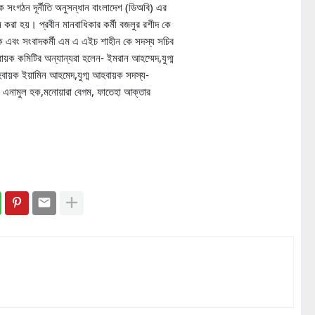
গঠন দূর্নীতি অনুসন্ধান বাংলাদেশ (ডিঅবি) এর
করা হয়। প্রবীন মানবাধিকার কর্মী বজলুর রশীদ কে
ক এবং সংবাদকর্মী এম এ এইচ শাহীন কে সদস্য সচিব
ায়ক কমিটির অন্যান্যরা হলেন- ইমরান আহম্মেদ,যুগ্ম
 আহবায়ক ইয়ামিন আহমেদ,যুগ্ম আহবায়ক সদস্য-
য়া, এনামুল হক,মনোয়ারা বেগম, ফাতেহা আক্তার