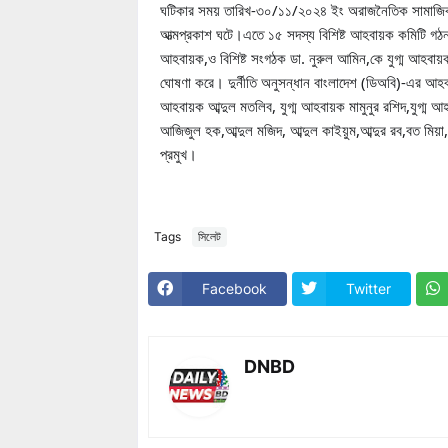
ঘটিকার সময় তারিখ-৩০/১১/২০২৪ ইং অরাজনৈতিক সামাজিক সং
আত্মপ্রকাশ ঘটে।এতে ১৫ সদস্য বিশিষ্ট আহবায়ক কমিটি গঠন 
আহবায়ক,ও বিশিষ্ট সংগঠক ডা. নুরুল আমিন,কে যুগ্ম আহবায়
ঘোষণা করে। দুর্নীতি অনুসন্ধান বাংলাদেশ (ডিঅবি)-এর আহব
আহবায়ক আব্দুল মতলিব, যুগ্ম আহবায়ক মামুনুর রশিদ,যুগ্ম
আজিজুল হক,আব্দুল মজিদ, আব্দুল কাইয়ুম,আব্দুর রব,বত মি
প্রমুখ।
Tags
সিলেট
Facebook
Twitter
DNBD