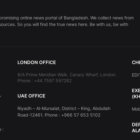
promising online news portal of Bangladesh. We collect news from
sources. So you will find the true news here. Be with us, be with
LONDON OFFICE
CHI
8/A Prime Meridian Walk. Canary Wharf, London.
EDI
Phone : +44 7597 597282
EX
,
UAE OFFICE
(K
Riyadh – Al-Mursalat, District – King, Abdullah
Mob
Road-12461. Phone : +966 57 653 5102
DE
 :
AL