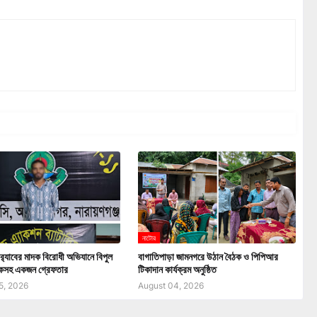
নাটোর
 র‍্যাবের মাদক বিরোধী অভিযানে বিপুল
বাগাতিপাড়া জামনগরে উঠান বৈঠক ও পিপিআর
দকসহ একজন গ্রেফতার
টিকাদান কার্যক্রম অনুষ্ঠিত
5, 2026
August 04, 2026