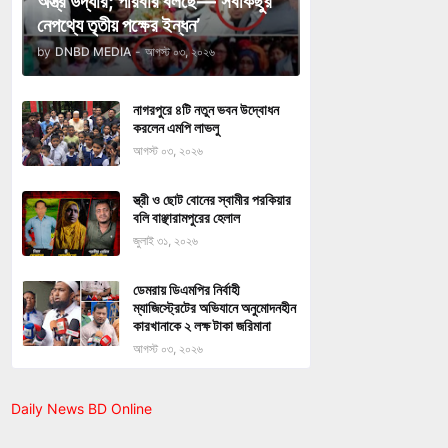
অস্ত্র উদ্ধার; পরিবার বলছে—‘সবকিছুর
নেপথ্যে তৃতীয় পক্ষের ইন্ধন’
by
DNBD MEDIA
-
আগস্ট ০৩, ২০২৬
নাগরপুরে ৪টি নতুন ভবন উদ্বোধন
করলেন এমপি লাভলু
আগস্ট ০৩, ২০২৬
স্ত্রী ও ছোট বোনের স্বামীর পরকিয়ার
বলি বাঞ্ছারামপুরের হেলাল
জুলাই ৩১, ২০২৬
ডেমরায় ডিএমপির নির্বাহী
ম্যাজিস্ট্রেটের অভিযানে অনুমোদনহীন
কারখানাকে ২ লক্ষ টাকা জরিমানা
আগস্ট ০৩, ২০২৬
Daily News BD Online