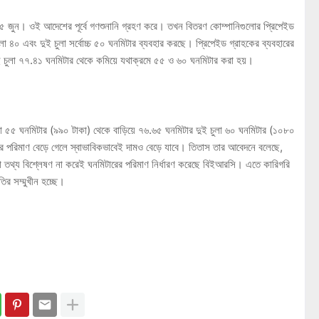
 ৫ জুন। ওই আদেশের পূর্বে গণশুনানি গ্রহণ করে। তখন বিতরণ কোম্পানিগুলোর প্রিপেইড
লা ৪০ এবং দুই চুলা সর্বোচ্চ ৫০ ঘনমিটার ব্যবহার করছে। প্রিপেইড গ্রাহকের ব্যবহারের
ুই চুলা ৭৭.৪১ ঘনমিটার থেকে কমিয়ে যথাক্রমে ৫৫ ও ৬০ ঘনমিটার করা হয়।
া ৫৫ ঘনমিটার (৯৯০ টাকা) থেকে বাড়িয়ে ৭৬.৬৫ ঘনমিটার দুই চুলা ৬০ ঘনমিটার (১০৮০
 পরিমাণ বেড়ে গেলে স্বাভাবিকভাবেই দামও বেড়ে যাবে। তিতাস তার আবেদনে বলেছে,
া তথ্য বিশ্লেষণ না করেই ঘনমিটারের পরিমাণ নির্ধারণ করেছে বিইআরসি। এতে কারিগরি
ির সম্মুখীন হচ্ছে।