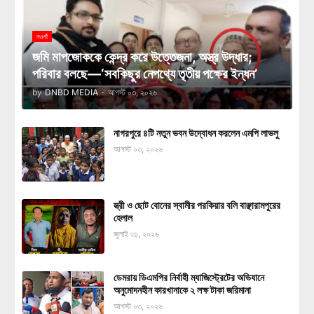
নওগাঁ
জমি মাপজোককে কেন্দ্র করে উত্তেজনা, অস্ত্র উদ্ধার;
পরিবার বলছে—‘সবকিছুর নেপথ্যে তৃতীয় পক্ষের ইন্ধন’
by
DNBD MEDIA
-
আগস্ট ০৩, ২০২৬
নাগরপুরে ৪টি নতুন ভবন উদ্বোধন করলেন এমপি লাভলু
আগস্ট ০৩, ২০২৬
স্ত্রী ও ছোট বোনের স্বামীর পরকিয়ার বলি বাঞ্ছারামপুরের
হেলাল
জুলাই ৩১, ২০২৬
ডেমরায় ডিএমপির নির্বাহী ম্যাজিস্ট্রেটের অভিযানে
অনুমোদনহীন কারখানাকে ২ লক্ষ টাকা জরিমানা
আগস্ট ০৩, ২০২৬