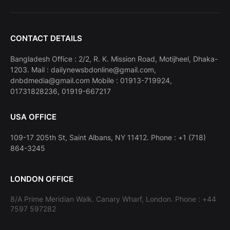
CONTACT DETAILS
Bangladesh Office : 2/2, R. K. Mission Road, Motijheel, Dhaka-
1203. Mail : dailynewsbdonline@gmail.com,
dnbdmedia@gmail.com Mobile : 01913-719924,
01731828236, 01919-667217
USA OFFICE
109-17 205th St, Saint Albans, NY 11412. Phone : +1 (718)
864-3245
LONDON OFFICE
8/A Prime Meridian Walk. Canary Wharf, London. Phone : +44
7597 597282