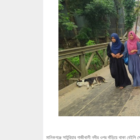
মানিকগঞ্জে সাটুরিয়ার গাজীখালী নদীর ওপর দাঁড়িয়ে থাকা বেইলি স