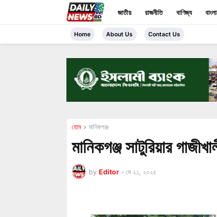
জাতীয়
রাজনীতি
বাণিজ্য
বাংল
Home
About Us
Contact Us
হোম
মানিকগঞ্জ
মানিকগঞ্জ সাটুরিয়ার গাজীখাল
by
Editor
-
মে ২১, ২০২৫