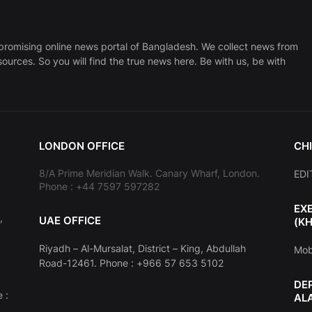
promising online news portal of Bangladesh. We collect news from
sources. So you will find the true news here. Be with us, be with
LONDON OFFICE
CHI
8/A Prime Meridian Walk. Canary Wharf, London.
EDI
Phone : +44 7597 597282
EX
,
UAE OFFICE
(K
Riyadh – Al-Mursalat, District – King, Abdullah
Mob
Road-12461. Phone : +966 57 653 5102
DE
 :
AL