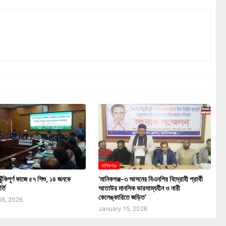
মানিকগঞ্জ
ঝুঁকিপূর্ণ কাজে ৫৭ শিশু, ১৪ জনকে
‘মানিকগঞ্জ-৩ আসনের বিএনপির বিদ্রোহী প্রার্থী
্তি
আতাউর মানসিক ভারসাম্যহীন ও নারী
কেলেঙ্কারিতে জড়িত’
16, 2026
January 15, 2026