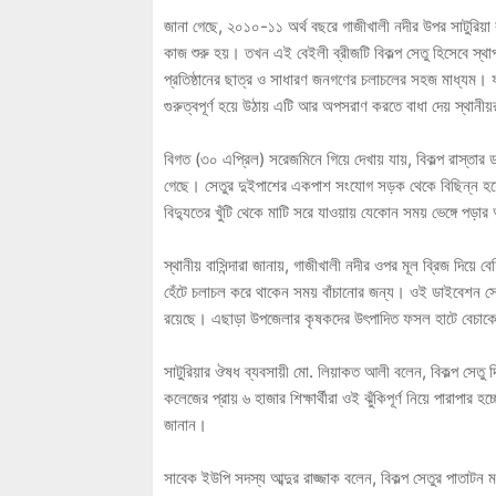
জানা গেছে, ২০১০-১১ অর্থ বছরে গাজীখালী নদীর উপর সাটুরিয়া ব
কাজ শুরু হয়। তখন এই বেইলী ব্রীজটি বিকল্প সেতু হিসেবে স্
প্রতিষ্ঠানের ছাত্র ও সাধারণ জনগণের চলাচলের সহজ মাধ্যম।
গুরুত্বপূর্ণ হয়ে উঠায় এটি আর অপসরাণ করতে বাধা দেয় স্থানী
বিগত (৩০ এপ্রিল) সরেজমিনে গিয়ে দেখায় যায়, বিকল্প রাস্তার
গেছে। সেতুর দুইপাশের একপাশ সংযোগ সড়ক থেকে বিছিন্ন হয়ে 
বিদ্যুতের খুঁটি থেকে মাটি সরে যাওয়ায় যেকোন সময় ভেঙ্গে পড়ার 
স্থানীয় বাসিন্দারা জানায়, গাজীখালী নদীর ওপর মূল ব্রিজ দিয়ে
হেঁটে চলাচল করে থাকেন সময় বাঁচানোর জন্য। ওই ডাইবেশন সেতু
রয়েছে। এছাড়া উপজেলার কৃষকদের উৎপাদিত ফসল হাটে বেচাকেন
সাটুরিয়ার ঔষধ ব্যবসায়ী মো. লিয়াকত আলী বলেন, বিকল্প সেতু দিয়
কলেজের প্রায় ৬ হাজার শিক্ষার্থীরা ওই ঝুঁকিপূর্ণ নিয়ে পারাপার
জানান।
সাবেক ইউপি সদস্য আব্দুর রাজ্জাক বলেন, বিকল্প সেতুর পাতাটন