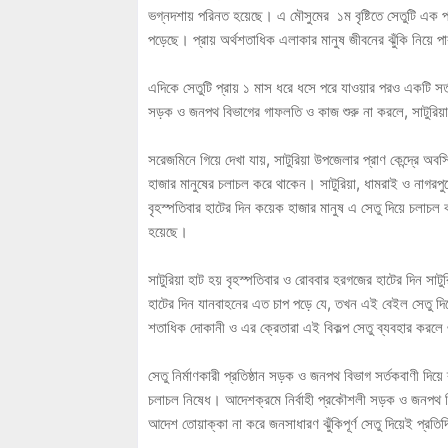
ভগ্নদশায় পরিনত হয়েছে। এ মৌসুমের ১ম বৃষ্টিতে সেতুটি এক প
পড়েছে। প্রায় অর্থশতাধিক এলাকার মানুষ জীবনের ঝুঁকি নিয়ে পা
এদিকে সেতুটি প্রায় ১ মাস ধরে ধসে পরে যাওয়ার পরও একটি সর্
সড়ক ও জনপথ বিভাগের গাফলতি ও কাজ শুরু না করলে, সাটুরিয়
সরেজমিনে গিয়ে দেখা যায়, সাটুরিয়া উপজেলার প্রাণ কেন্দ্রে অবস
হাজার মানুষের চলাচল করে থাকেন। সাটুরিয়া, ধামরাই ও নাগরপুরের
বৃহস্পতিবার হাটের দিন কয়েক হাজার মানুষ এ সেতু দিয়ে চলাচল ক
হয়েছে।
সাটুরিয়া হাট হয় বৃহস্পতিবার ও রোববার হরগজের হাটের দিন সাট
হাটের দিন যানবাহনের এত চাপ পড়ে যে, তখন এই বেইল সেতু দিয়ে 
শতাধিক দোকানী ও এর ক্রেতারা এই বিকল্প সেতু ব্যবহার করলে
সেতু নির্মাণকারী প্রতিষ্ঠান সড়ক ও জনপথ বিভাগ সর্তকবাণী দিয়ে
চলাচল নিষেধ। আদেশক্রমে নির্বাহী প্রকৌশলী সড়ক ও জনপথ বিভাগ
আদেশ তোয়াক্কা না করে জনসাধারণ ঝুঁকিপূর্ণ সেতু দিয়েই প্র