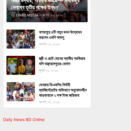
অস্ত্র উদ্ধার; পরিবার বলছে—‘সবকিছুর
নেপথ্যে তৃতীয় পক্ষের ইন্ধন’
by
DNBD MEDIA
-
আগস্ট ০৩, ২০২৬
নাগরপুরে ৪টি নতুন ভবন উদ্বোধন
করলেন এমপি লাভলু
আগস্ট ০৩, ২০২৬
স্ত্রী ও ছোট বোনের স্বামীর পরকিয়ার
বলি বাঞ্ছারামপুরের হেলাল
জুলাই ৩১, ২০২৬
ডেমরায় ডিএমপির নির্বাহী
ম্যাজিস্ট্রেটের অভিযানে অনুমোদনহীন
কারখানাকে ২ লক্ষ টাকা জরিমানা
আগস্ট ০৩, ২০২৬
Daily News BD Online