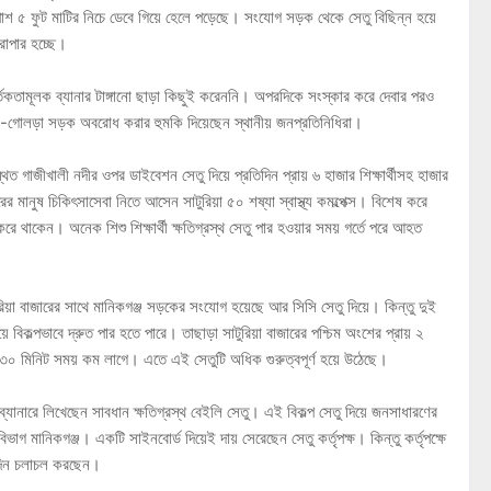
াশ ৫ ফুট মাটির নিচে ডেবে গিয়ে হেলে পড়েছে। সংযোগ সড়ক থেকে সেতু বিছিন্ন হয়ে
রাপার হচ্ছে।
তকতামূলক ব্যানার টাঙ্গানো ছাড়া কিছুই করেননি। অপরদিকে সংস্কার করে দেবার পরও
া-গোলড়া সড়ক অবরোধ করার হুমকি দিয়েছেন স্থানীয় জনপ্রতিনিধিরা।
্থিত গাজীখালী নদীর ওপর ডাইবেশন সেতু দিয়ে প্রতিদিন প্রায় ৬ হাজার শিক্ষার্থীসহ হাজার
 মানুষ চিকিৎসাসেবা নিতে আসেন সাটুরিয়া ৫০ শষ্যা স্বাস্থ্য কমল্পেক্স। বিশেষ করে
রে থাকেন। অনেক শিশু শিক্ষার্থী ক্ষতিগ্রস্থ সেতু পার হওয়ার সময় গর্তে পরে আহত
ুরিয়া বাজারের সাথে মানিকগঞ্জ সড়কের সংযোগ হয়েছে আর সিসি সেতু দিয়ে। কিন্তু দুই
বিকল্পভাবে দ্রুত পার হতে পারে। তাছাড়া সাটুরিয়া বাজারের পশ্চিম অংশের প্রায় ২
 ৩০ মিনিট সময় কম লাগে। এতে এই সেতুটি অধিক গুরুত্বপূর্ণ হয়ে উঠেছে।
 ব্যানারে লিখেছেন সাবধান ক্ষতিগ্রস্থ বেইলি সেতু। এই বিকল্প সেতু দিয়ে জনসাধারণের
 মানিকগঞ্জ। একটি সাইনবোর্ড দিয়েই দায় সেরেছেন সেতু কর্তৃপক্ষ। কিন্তু কর্তৃপক্ষে
তিদিন চলাচল করছেন।