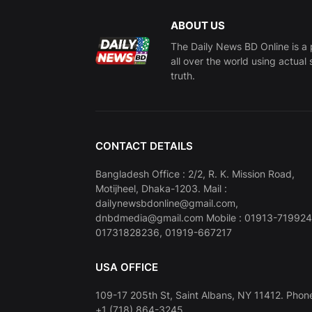
ABOUT US
The Daily News BD Online is a 
all over the world using actual 
truth.
CONTACT DETAILS
Bangladesh Office : 2/2, R. K. Mission Road,
Motijheel, Dhaka-1203. Mail :
dailynewsbdonline@gmail.com,
dnbdmedia@gmail.com Mobile : 01913-719924
01731828236, 01919-667217
USA OFFICE
109-17 205th St, Saint Albans, NY 11412. Phone
+1 (718) 864-3245