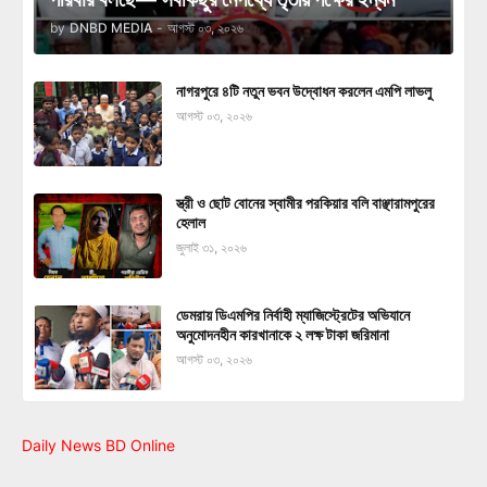
by
DNBD MEDIA
-
আগস্ট ০৩, ২০২৬
নাগরপুরে ৪টি নতুন ভবন উদ্বোধন করলেন এমপি লাভলু
আগস্ট ০৩, ২০২৬
স্ত্রী ও ছোট বোনের স্বামীর পরকিয়ার বলি বাঞ্ছারামপুরের
হেলাল
জুলাই ৩১, ২০২৬
ডেমরায় ডিএমপির নির্বাহী ম্যাজিস্ট্রেটের অভিযানে
অনুমোদনহীন কারখানাকে ২ লক্ষ টাকা জরিমানা
আগস্ট ০৩, ২০২৬
Daily News BD Online