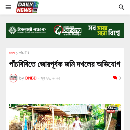
হোম
পাঁচবিবি
পাঁচবিবিতে জোরপূর্বক জমি দখলের অভিযোগ
by
DNBD
-
জুন ২২, ২০২৫
0