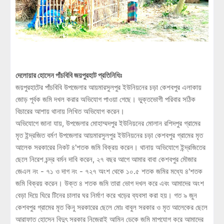
দেলোয়ার হোসেন পাঁচবিবি জয়পুরহাট প্রতিনিধিঃ
জয়পুরহাটের পাঁচবিবি উপজেলার আয়মারসুলপুর ইউনিয়নের চড়া কেশবপুর এলাকায়
জোড় পূর্বক জমি দখল করার অভিযোগ পাওয়া গেছে। ভুক্তভোগী পরিবার সঠিক
বিচারের আশায় থানায় লিখিত অভিযোগ করেন।
অভিযোগে জানা যায়, উপজেলার মোহাম্মদপুর ইউনিয়নের মোলান রশিদপুর গ্রামের
মৃত ইন্দ্রজিত বর্মণ উপজেলার আয়মারসুলপুর ইউনিয়নের চড়া কেশবপুর গ্রামের মৃত
আলেক সরকারের নিকট ৪'শতক জমি বিক্রয় করেন। থানায় অভিযোগে ইন্দ্রজিতের
ছেলে নিরেশ চন্দ্র বর্মন দাবি করেন, ২৭ বছর আগে আমার বাবা কেশবপুর মৌজার
জেএল নং - ৭১ ও দাগ নং - ৭২৭ অংশ থেকে ১০.৫ শতক জমির মধ্যে ৪'শতক
জমি বিক্রয় করেন। উক্ত ৪ শতক জমি তারা ভোগ দখল করে এবং আমাদের অংশ
বেড়া দিয়ে ঘিরে টিনের চালার ঘর নির্মাণ করে খড়ের ব্যবসা করা হয়। গত ৯ জুন
কেশবপুর গ্রামের মৃত কিনু সরকারের ছেলে মোঃ বাবুল সরকার ও মৃত আলেকের ছেলে
আরাফাত হোসেন বিদুৎ সরকার নিজেরাই আমিন ডেকে জমি মাপযোগ করে আমাদের