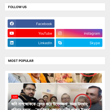
FOLLOW US
Facebook
Twitter
YouTube
instagram
LinkedIn
Skype
MOST POPULAR
নওগাঁ
জমি মাপজোককে কেন্দ্র করে উত্তেজনা, অস্ত্র উদ্ধার;
পরিবার বলছে—‘সবকিছুর নেপথ্যে তৃতীয় পক্ষের ইন্ধন’