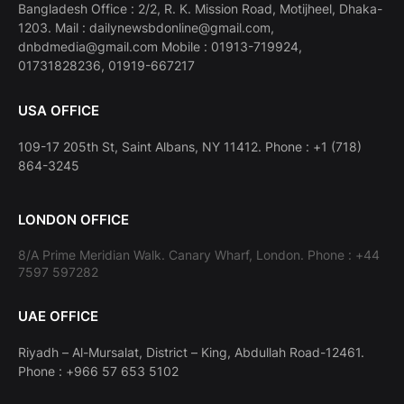
Bangladesh Office : 2/2, R. K. Mission Road, Motijheel, Dhaka-
1203. Mail : dailynewsbdonline@gmail.com,
dnbdmedia@gmail.com Mobile : 01913-719924,
01731828236, 01919-667217
USA OFFICE
109-17 205th St, Saint Albans, NY 11412. Phone : +1 (718)
864-3245
LONDON OFFICE
8/A Prime Meridian Walk. Canary Wharf, London. Phone : +44
7597 597282
UAE OFFICE
Riyadh – Al-Mursalat, District – King, Abdullah Road-12461.
Phone : +966 57 653 5102