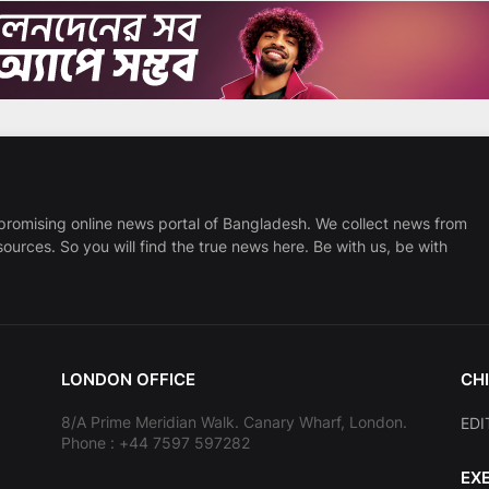
promising online news portal of Bangladesh. We collect news from
sources. So you will find the true news here. Be with us, be with
LONDON OFFICE
CHI
8/A Prime Meridian Walk. Canary Wharf, London.
EDI
Phone : +44 7597 597282
EX