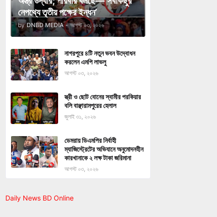
অস্ত্র উদ্ধার; পরিবার বলছে—‘সবকিছুর
নেপথ্যে তৃতীয় পক্ষের ইন্ধন’
by
DNBD MEDIA
-
আগস্ট ০৩, ২০২৬
নাগরপুরে ৪টি নতুন ভবন উদ্বোধন
করলেন এমপি লাভলু
আগস্ট ০৩, ২০২৬
স্ত্রী ও ছোট বোনের স্বামীর পরকিয়ার
বলি বাঞ্ছারামপুরের হেলাল
জুলাই ৩১, ২০২৬
ডেমরায় ডিএমপির নির্বাহী
ম্যাজিস্ট্রেটের অভিযানে অনুমোদনহীন
কারখানাকে ২ লক্ষ টাকা জরিমানা
আগস্ট ০৩, ২০২৬
Daily News BD Online