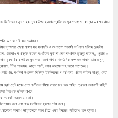
েক ভিপি জনাব নুরুল হক নুরের উপর হামলার প্রতিবাদে সুনামগঞ্জে মানববন্ধন এর আয়োজন
পতি এম এ বারী এর সঞ্চালনায়,
সুনামগঞ্জ জেলা শাখার সহ সভাপতি ও বাংলাদেশ প্রবাসী অধিকার পরিষদ কেন্দ্রীয়
িহাব, এছাড়াও উপস্থিত ছিলেন সংগঠনের যুগ্ম সাধারণ সম্পাদক মুজিবুর রহমান,, প্রচার ও
হাদ, যুবঅধিকার পরিষদ সুনামগঞ্জ জেলা শাখার সাংগঠনিক সম্পাদক হাসান আল মামুন,
ুল ইসলাম, লিটন আহমেদ, আহাদ আলী, নয়ন আহমেদ সহ আরো অনেকেই।
া গলাচিপায়, দশমিনা উপজেলা বিভিন্ন ইউনিয়নের গণঅধিকার পরিষদ অফিস ভাংচুর, নেতা
ে ছোট ছোট দলের নেতা কর্মীদের দমিয়ে রাখতে চায় আর আইন-শৃঙ্খলা রক্ষাকারী বাহিনী
 তারা নিরপেক্ষ ভূমিকা রাখবে।
ষ্ঠু কোনভাবেই সম্ভব হবে না।
ধাগ্রস্ত করে এবং বাক স্বাধীনতা হরণের চেষ্টা করে।
াদেশের সাধারণ মানুষদেরকে সাথে নিয়ে এমন বিষয়ের প্রতিরোধ গড়ে তুলবে।