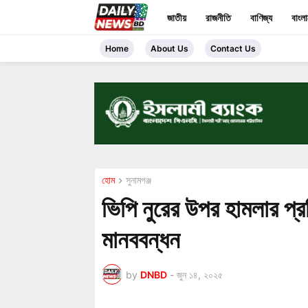
জাতীয়
রাজনীতি
বাণিজ্য
বাংল
Home
About Us
Contact Us
হোম
সুনামগঞ্জ
ভিপি নুরের উপর হামলার প্র
মানববন্ধন
by
DNBD
-
জুন ১৪, ২০২৫