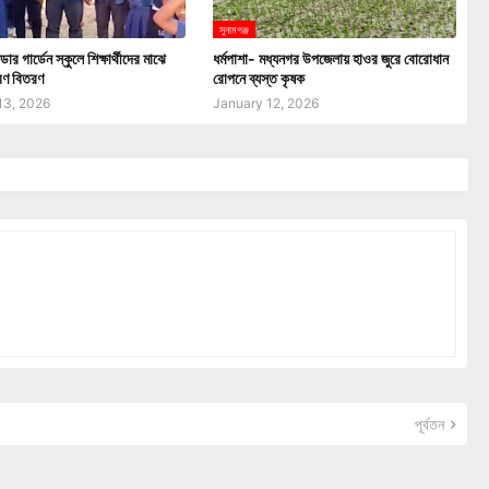
সুনামগঞ্জ
্ডার গার্ডেন স্কুলে শিক্ষার্থীদের মাঝে
ধর্মপাশা- মধ্যনগর উপজেলায় হাওর জুরে বোরোধান
রণ বিতরণ
রোপনে ব্যস্ত কৃষক
13, 2026
January 12, 2026
পূর্বতন