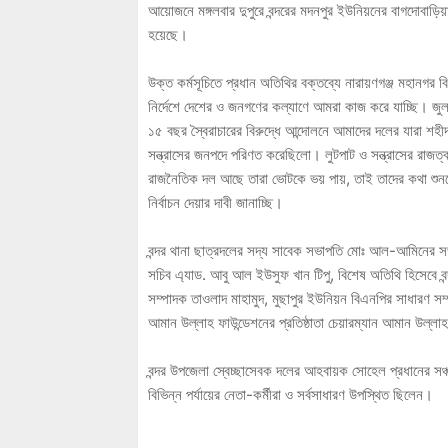
আয়োজনে মঙ্গলবার দুপুরে বন্দরের মদনপুর ইউনিয়নের বাগদোবাড়িয়ায়
হয়েছে।
উক্ত কর্মসূচিতে প্রধান অতিথির বক্তব্যে নারায়ণগঞ্জ মহানগ
নির্দেশে দেশের ও জনগণের কল্যাণে আমরা কাজ করে যাচ্ছি। জু
১৫ বছর স্বৈরাচারের বিরুদ্ধে আন্দোলনে আমাদের দলের যারা 
সন্ত্রাসের জনপদে পরিণত করেছিলো। লুটপাট ও সন্ত্রাসের রা
রাজনৈতিক দল আছে তারা ভোটকে ভয় পায়, তাই তাদের কথা শুন
নির্বাচন দেয়ার দাবী জানাচ্ছি।
বন্দর থানা ছাত্রদলের সদ্য সাবেক সভাপতি মোঃ আল-আমিনের সভা
সচিব এ্যাড. আবু আল ইউসুফ খান টিপু, বিশেষ অতিথি হিসেবে বন
সম্পাদক তাওলাদ মাহামুদ, মুছাপুর ইউনিয়ন বিএনপির সাধারণ সম
আমান উল্লাহ ফাউন্ডেশনের প্রতিষ্ঠাতা চেয়ারম্যান আমান উল্লা
বন্দর উপজেলা স্বেচ্ছাসেবক দলের আহবায়ক সোহেল প্রধানের সঞ্
বিভিন্ন পর্যায়ের নেতা-কর্মীরা ও সর্বসাধারণ উপস্থিত ছিলেন।