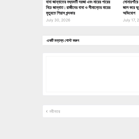
বাবা জান্নাতের মধ্যবর্তী দরজা এবং মায়ের পায়ের
সোনারগাঁয়ে 
নিচে জান্নাত : রাজীবের বাবা ও সীমান্তের মায়ের
জাল করে ভু
মৃত্যুতে পিয়াস খন্দকার
অভিযোগ
July 30, 2026
July 17, 
একটি মন্তব্য পোস্ট করুন
নবীনতর