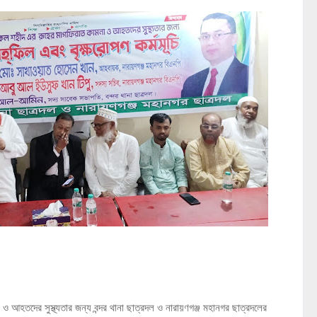
 আহতদের সুস্থ্যতার জন্য বন্দর থানা ছাত্রদল ও নারায়ণগঞ্জ মহানগর ছাত্রদলের