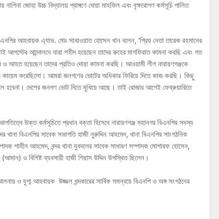
 নাগিনা জোহা উচ্চ বিদ্যালয় প্রাঙ্গণে দোয়া মাহফিল এবং বৃক্ষরোপণ কর্মসূচি পালিত
র বিএনপির আহবায়ক এ্যাড. মোঃ সাখাওয়াত হোসেন খান বলেন, 'প্রিয় নেতা তারেক রহমানের
লাই আগস্টের আন্দোলনে যারা শহীদ হয়েছেন তাদের রুহের মাগফিরাত কামনা করছি এবং গত
শহীদ ও আহত হয়েছেন তাদের প্রতিও দোয়া কামনা করছি। আওয়ামী লীগ নারায়ণগঞ্জকে
জত্ব কায়েম করেছিলো। আমরা জনগণের ভোটের অধিকার ফিরিয়ে দিতে কাজ করছি। কিছু
লে হবেনা। দেশের জনগণ ভোট দিতে মুখিয়ে আছে। তাই রোজার আগেই ফেব্রুয়ারিতে
পতিত্বে উক্ত কর্মসূচিতে প্রধান বক্তা হিসেবে নারায়ণগঞ্জ মহানগর বিএনপির সদস্য
্দর থানা বিএনপির সাবেক সভাপতি হাজী নুরুদ্দিন আহমেদ, থানা বিএনপির সাংগঠনিক
্পাদক শাহীন আহমেদ, বন্দর থানা যুবদলের সাবেক সাধারণ সম্পাদক মোশারফ হোসেন,
হ (আমান) ও বিশিষ্ট ব্যবসায়ী হাজী গিয়াস উদ্দিন উপস্থিত ছিলেন।
চালনায় ও যুগ্ম আহবায়ক উজ্জল খন্দকারের সার্বিক সমন্বয়ে বিএনপি ও অঙ্গ সংগঠনের