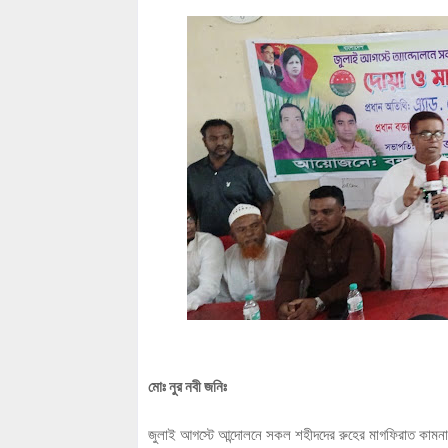
মোঃ নুর নবী জনিঃ
জুলাই আগস্টে আন্দোলনে সকল শহীদদের রুহের মাগফিরাত কামনা ও