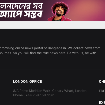
promising online news portal of Bangladesh. We collect news from
sources. So you will find the true news here. Be with us, be with
LONDON OFFICE
CHI
8/A Prime Meridian Walk. Canary Wharf, London.
EDI
Phone : +44 7597 597282
EX