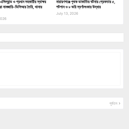
এসিল্যান্ড ও প্রধান সহকারীর স্বাক্ষর
নারায়ণগঞ্জে পৃথক ডাকাতির ঘটনায় গ্রেফতার ৫,
য়া নামজারি-ডিসিআর তৈরি, থানায়
শটগান ও ৮ ভরি স্বর্ণালংকার উদ্ধার
July 13, 2026
2026
পূর্বতন