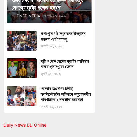
অস্ত্র উদ্ধার; পরিবার বলছে—‘সবকিছুর
নেপথ্যে তৃতীয় পক্ষের ইন্ধন’
by
DNBD MEDIA
-
আগস্ট ০৩, ২০২৬
নাগরপুরে ৪টি নতুন ভবন উদ্বোধন
করলেন এমপি লাভলু
আগস্ট ০৩, ২০২৬
স্ত্রী ও ছোট বোনের স্বামীর পরকিয়ার
বলি বাঞ্ছারামপুরের হেলাল
জুলাই ৩১, ২০২৬
ডেমরায় ডিএমপির নির্বাহী
ম্যাজিস্ট্রেটের অভিযানে অনুমোদনহীন
কারখানাকে ২ লক্ষ টাকা জরিমানা
আগস্ট ০৩, ২০২৬
Daily News BD Online