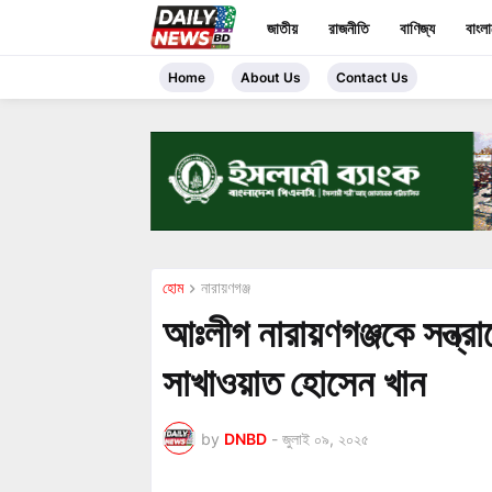
জাতীয়
রাজনীতি
বাণিজ্য
বাংল
Home
About Us
Contact Us
হোম
নারায়ণগঞ্জ
আঃলীগ নারায়ণগঞ্জকে সন্ত্
সাখাওয়াত হোসেন খান
by
DNBD
-
জুলাই ০৯, ২০২৫