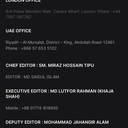
LONDON OFFICE
8/A Prime Meridian Walk. Canary Wharf, London. Phone : +44
7597 597282
UAE OFFICE
Riyadh – Al-Mursalat, District – King, Abdullah Road-12461.
Phone : +966 57 653 5102
CHIEF EDITOR : SM. MIRAZ HOSSAIN TIPU
EDITOR : MD SAIDUL ISLAM
EXECUTIVE EDITOR : MD LUTFOR RAHMAN (KHAJA
SHAH)
Mobile : +88 01715-818695
DEPUTY EDITOR : MOHAMMAD JAHANGIR ALAM