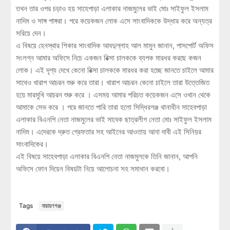
তখন তার ওপর চড়াও হয় সাহেপাড়া এলাকার নাজমুলের ভাই মোঃ সাইফুল ইসলাম
নাদিম ও সাঙ্গ পাঙ্গরা। পরে কয়েকজন লোক এসে সাংবাদিককে উদ্ধার করে অন্যত্র
সরিয়ে দেন।
এ বিষয়ে হেনস্থার শিকার সাংবাদিক আবদুল্লাহ আল মামুন জানান, পাসপোর্ট অফিস
সংলগ্ন আমার অফিসে নিচে একজন রিক্সা চালককে ব্যপক মারধর করছে কজন
লোক। এই দৃশ্য দেখে কেনো রিক্সা চালককে মারধর করা হচ্ছে জানতে চাইলে আমার
সাথেও খারাপ আচরন শুরু করে তারা। খারাপ আচরন কেনো চাইলে তারা উত্তেজিত
হয়ে মারমুখি আচরন শুরু করে । এসময় আমার পরিচত কয়েকজন এসে ওখান থেকে
আমাকে সেভ করে । পরে জানতে পারি তারা হলো সিদ্ধিরগঞ্জ থানাধীন সাহেবপাড়া
এলাকার বিএনপি নেতা নাজমুলের ভাই সাবেক ছাত্রলীগ নেতা মোঃ সাইফুল ইসলাম
নাদিম। এদেরকে দ্রুত গ্রেফতার সহ আইনের আওতায় আনা দাবী এই সিনিয়র
সাংবাদিকের।
এই বিষয়ে সাহেবপাড়া এলাকার বিএনপি নেতা নাজমুলকে তিনি জানান, আপনি
অফিসে ফোন দিয়েন বিষয়টা নিয়ে আলোচনা সহ সমাধান করবো।
Tags
নারায়ণগঞ্জ