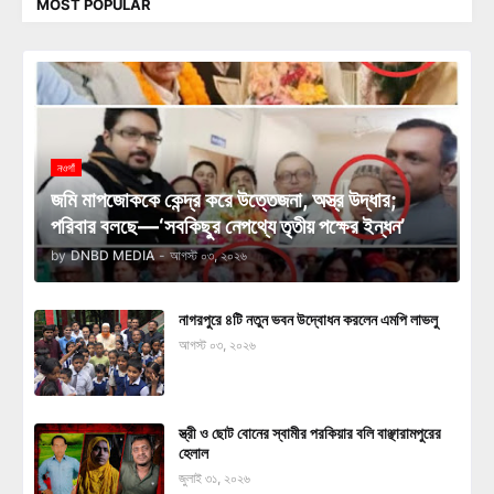
MOST POPULAR
নওগাঁ
জমি মাপজোককে কেন্দ্র করে উত্তেজনা, অস্ত্র উদ্ধার;
পরিবার বলছে—‘সবকিছুর নেপথ্যে তৃতীয় পক্ষের ইন্ধন’
by
DNBD MEDIA
-
আগস্ট ০৩, ২০২৬
নাগরপুরে ৪টি নতুন ভবন উদ্বোধন করলেন এমপি লাভলু
আগস্ট ০৩, ২০২৬
স্ত্রী ও ছোট বোনের স্বামীর পরকিয়ার বলি বাঞ্ছারামপুরের
হেলাল
জুলাই ৩১, ২০২৬