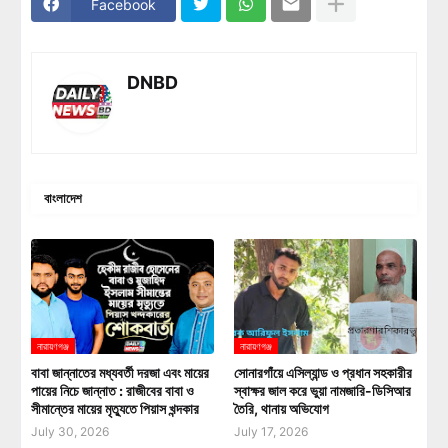
Facebook
DNBD
বাংলাদেশ
নারায়ণগঞ্জ
নারায়ণগঞ্জ
বাবা জান্নাতের মধ্যবর্তী দরজা এবং মায়ের
সোনারগাঁয়ে এসিল্যান্ড ও প্রধান সহকারীর
পায়ের নিচে জান্নাত : রাজীবের বাবা ও
স্বাক্ষর জাল করে ভুয়া নামজারি-ডিসিআর
সীমান্তের মায়ের মৃত্যুতে পিয়াস খন্দকার
তৈরি, থানায় অভিযোগ
July 30, 2026
July 17, 2026