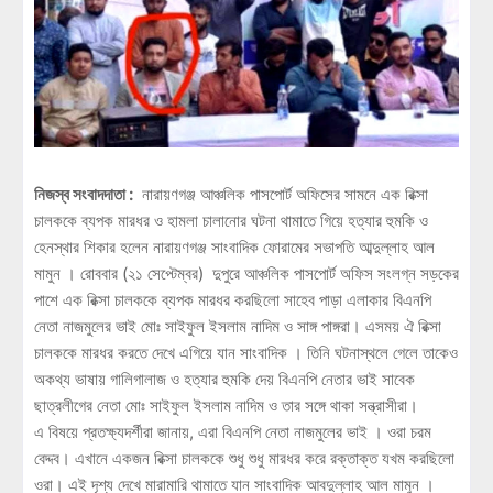
নিজস্ব সংবাদদাতা :
নারায়ণগঞ্জ আঞ্চলিক পাসপোর্ট অফিসের সামনে এক রিক্সা
চালককে ব্যপক মারধর ও হামলা চালানোর ঘটনা থামাতে গিয়ে হত্যার হুমকি ও
হেনস্থার শিকার হলেন নারায়ণগঞ্জ সাংবাদিক ফোরামের সভাপতি আব্দুল্লাহ আল
মামুন । রোববার (২১ সেপ্টেম্বর) দুপুরে আঞ্চলিক পাসপোর্ট অফিস সংলগ্ন সড়কের
পাশে এক রিক্সা চালককে ব্যপক মারধর করছিলো সাহেব পাড়া এলাকার বিএনপি
নেতা নাজমুলের ভাই মোঃ সাইফুল ইসলাম নাদিম ও সাঙ্গ পাঙ্গরা। এসময় ঐ রিক্সা
চালককে মারধর করতে দেখে এগিয়ে যান সাংবাদিক । তিনি ঘটনাস্থলে গেলে তাকেও
অকথ্য ভাষায় গালিগালাজ ও হত্যার হুমকি দেয় বিএনপি নেতার ভাই সাবেক
ছাত্রলীগের নেতা মোঃ সাইফুল ইসলাম নাদিম ও তার সঙ্গে থাকা সন্ত্রাসীরা।
এ বিষয়ে প্রতক্ষ্যদর্শীরা জানায়, এরা বিএনপি নেতা নাজমুলের ভাই । ওরা চরম
বেদ্দব। এখানে একজন রিক্সা চালককে শুধু শুধু মারধর করে রক্তাক্ত যখম করছিলো
ওরা। এই দৃশ্য দেখে মারামারি থামাতে যান সাংবাদিক আবদুল্লাহ আল মামুন ।