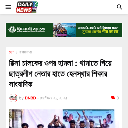
হোম
নারায়ণগঞ্জ
রিক্সা চালকের ওপর হামলা : থামাতে গিয়ে
ছাত্রলীগ নেতার হাতে হেনস্থার শিকার
সাংবাদিক
by
DNBD
-
সেপ্টেম্বর ২১, ২০২৫
0