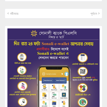
নবীনতর
পূর্বতন