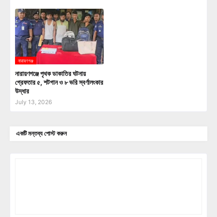
নারায়ণগঞ্জ
নারায়ণগঞ্জে পৃথক ডাকাতির ঘটনায়
গ্রেফতার ৫, শটগান ও ৮ ভরি স্বর্ণালংকার
উদ্ধার
July 13, 2026
একটি মন্তব্য পোস্ট করুন