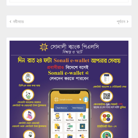
নবীনতর
পূর্বতন