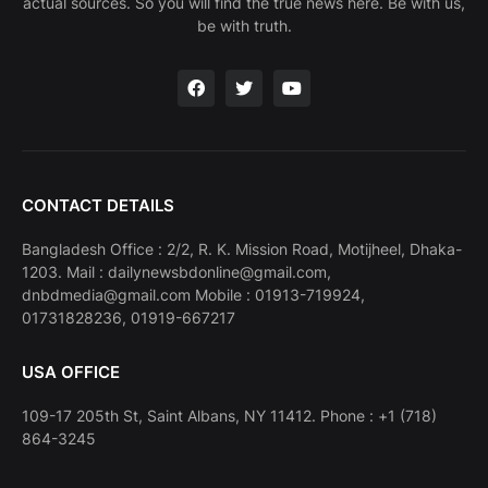
actual sources. So you will find the true news here. Be with us,
be with truth.
CONTACT DETAILS
Bangladesh Office : 2/2, R. K. Mission Road, Motijheel, Dhaka-
1203. Mail : dailynewsbdonline@gmail.com,
dnbdmedia@gmail.com Mobile : 01913-719924,
01731828236, 01919-667217
USA OFFICE
109-17 205th St, Saint Albans, NY 11412. Phone : +1 (718)
864-3245