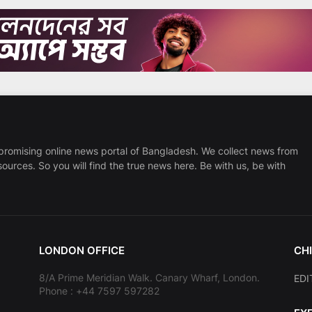
promising online news portal of Bangladesh. We collect news from
sources. So you will find the true news here. Be with us, be with
LONDON OFFICE
CHI
8/A Prime Meridian Walk. Canary Wharf, London.
EDI
Phone : +44 7597 597282