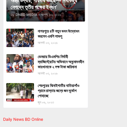
অস্ত্র উদ্ধার; পরিবার বলছে—‘সবকিছুর
নেপথ্যে তৃতীয় পক্ষের ইন্ধন’
by
DNBD MEDIA
-
আগস্ট ০৩, ২০২৬
নাগরপুরে ৪টি নতুন ভবন উদ্বোধন
করলেন এমপি লাভলু
আগস্ট ০৩, ২০২৬
ডেমরায় ডিএমপির নির্বাহী
ম্যাজিস্ট্রেটের অভিযানে অনুমোদনহীন
কারখানাকে ২ লক্ষ টাকা জরিমানা
আগস্ট ০৩, ২০২৬
শেরপুরের ঝিনাইগাতীর বাতিয়াগাঁও
গ্রামে রাস্তার জন্যে জন দূর্ভোগ
পোহাচ্ছে
জুন ০৬, ২০২৩
Daily News BD Online