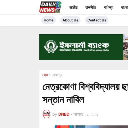
জাতীয়
রাজনীতি
বাণিজ্য
বাংল
Home
About Us
Contact Us
হোম
নাগরপুর
নেত্রকোণা বিশ্ববিদ্যালয় ছা
সন্তান নাবিল
by
DNBD
-
অক্টোবর ০১, ২০২৫