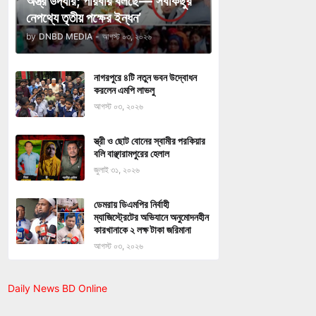
অস্ত্র উদ্ধার; পরিবার বলছে—‘সবকিছুর
নেপথ্যে তৃতীয় পক্ষের ইন্ধন’
by
DNBD MEDIA
-
আগস্ট ০৩, ২০২৬
নাগরপুরে ৪টি নতুন ভবন উদ্বোধন
করলেন এমপি লাভলু
আগস্ট ০৩, ২০২৬
স্ত্রী ও ছোট বোনের স্বামীর পরকিয়ার
বলি বাঞ্ছারামপুরের হেলাল
জুলাই ৩১, ২০২৬
ডেমরায় ডিএমপির নির্বাহী
ম্যাজিস্ট্রেটের অভিযানে অনুমোদনহীন
কারখানাকে ২ লক্ষ টাকা জরিমানা
আগস্ট ০৩, ২০২৬
Daily News BD Online