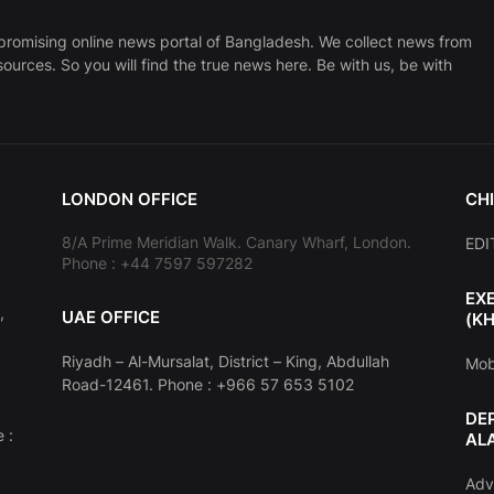
promising online news portal of Bangladesh. We collect news from
sources. So you will find the true news here. Be with us, be with
LONDON OFFICE
CHI
8/A Prime Meridian Walk. Canary Wharf, London.
EDI
Phone : +44 7597 597282
EX
,
UAE OFFICE
(K
Riyadh – Al-Mursalat, District – King, Abdullah
Mob
Road-12461. Phone : +966 57 653 5102
DE
 :
AL
Adv