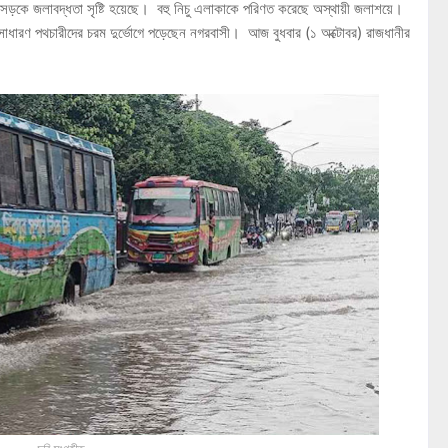
ূর্ণ সড়কে জলাবদ্ধতা সৃষ্টি হয়েছে। বহু নিচু এলাকাকে পরিণত করেছে অস্থায়ী জলাশয়ে।
ও সাধারণ পথচারীদের চরম দুর্ভোগে পড়েছেন নগরবাসী। আজ বুধবার (১ অক্টোবর) রাজধানীর