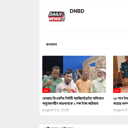
DNBD
বাংলাদেশ
ঢাকা
ঢাকা
ডেমরায় ডিএমপির নির্বাহী ম্যাজিস্ট্রেটের অভিযানে
২৮ লাখ টা
অনুমোদনহীন কারখানাকে ২ লক্ষ টাকা জরিমানা
করেছে গুলশ
August 03, 2026
August 0