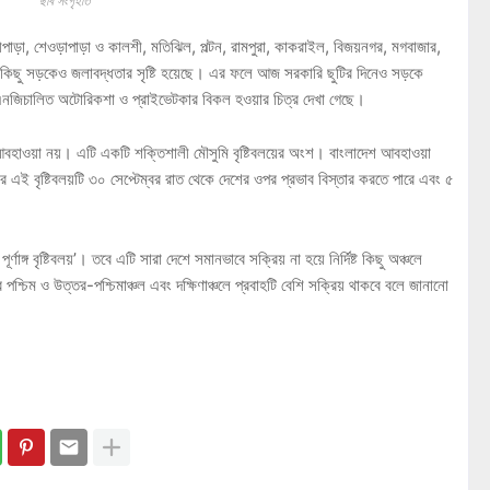
ছবি সংগৃহীত
জীপাড়া, শেওড়াপাড়া ও কালশী, মতিঝিল, পল্টন, রামপুরা, কাকরাইল, বিজয়নগর, মগবাজার,
ডির কিছু সড়কেও জলাবদ্ধতার সৃষ্টি হয়েছে। এর ফলে আজ সরকারি ছুটির দিনেও সড়কে
এনজিচালিত অটোরিকশা ও প্রাইভেটকার বিকল হওয়ার চিত্র দেখা গেছে।
 আবহাওয়া নয়। এটি একটি শক্তিশালী মৌসুমি বৃষ্টিবলয়ের অংশ। বাংলাদেশ আবহাওয়া
ামের এই বৃষ্টিবলয়টি ৩০ সেপ্টেম্বর রাত থেকে দেশের ওপর প্রভাব বিস্তার করতে পারে এবং ৫
ণাঙ্গ বৃষ্টিবলয়’। তবে এটি সারা দেশে সমানভাবে সক্রিয় না হয়ে নির্দিষ্ট কিছু অঞ্চলে
পশ্চিম ও উত্তর-পশ্চিমাঞ্চল এবং দক্ষিণাঞ্চলে প্রবাহটি বেশি সক্রিয় থাকবে বলে জানানো