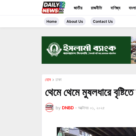
জাতীয়
রাজনীতি
বাণিজ্য
বাংল
Home
About Us
Contact Us
হোম
ঢাকা
থেমে থেমে মুষলধারে বৃষ্টি
by
DNBD
-
অক্টোবর ০১, ২০২৫