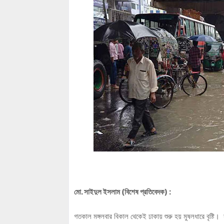
মো. সাইদুল ইসলাম (বিশেষ প্রতিবেদক) :
গতকাল মঙ্গলবার বিকাল থেকেই ঢাকায় শুরু হয় মুষলধারে বৃষ্টি।