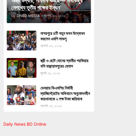
অস্ত্র উদ্ধার; পরিবার বলছে—‘সবকিছুর
নেপথ্যে তৃতীয় পক্ষের ইন্ধন’
by
DNBD MEDIA
-
আগস্ট ০৩, ২০২৬
নাগরপুরে ৪টি নতুন ভবন উদ্বোধন
করলেন এমপি লাভলু
আগস্ট ০৩, ২০২৬
স্ত্রী ও ছোট বোনের স্বামীর পরকিয়ার
বলি বাঞ্ছারামপুরের হেলাল
জুলাই ৩১, ২০২৬
ডেমরায় ডিএমপির নির্বাহী
ম্যাজিস্ট্রেটের অভিযানে অনুমোদনহীন
কারখানাকে ২ লক্ষ টাকা জরিমানা
আগস্ট ০৩, ২০২৬
Daily News BD Online