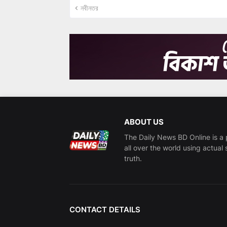
নবীনতর
ABOUT US
The Daily News BD Online is a 
all over the world using actual 
truth.
CONTACT DETAILS