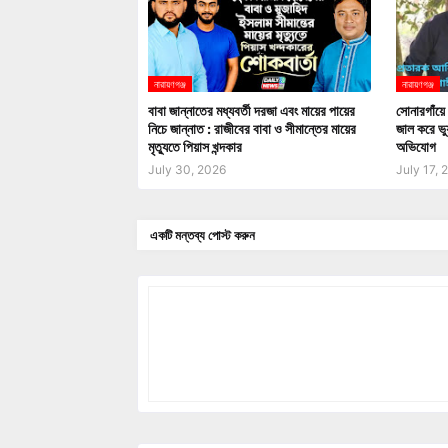
নারায়ণগঞ্জ
নারায়ণগঞ্জ
বাবা জান্নাতের মধ্যবর্তী দরজা এবং মায়ের পায়ের
সোনারগাঁয়ে 
নিচে জান্নাত : রাজীবের বাবা ও সীমান্তের মায়ের
জাল করে ভু
মৃত্যুতে পিয়াস খন্দকার
অভিযোগ
July 30, 2026
July 17, 
একটি মন্তব্য পোস্ট করুন