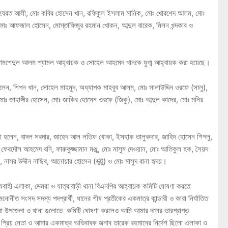
ঃ হযরত আলী, মোঃ কবির হোসেন খান, রফিকুল ইসলাম মানিক, মোঃ খোরশেদ আলম, মোঃ
োঃ আফজাল হোসেন, মোস্তাফিজুর রহমান খোকন, আব্দুল বারেক, মিলন খন্দকার ও
ঃ জামশেদুল আলম শ্যামল আহ্বায়ক ও সোহেল আহমেদ খানকে যুগ্ম আহ্বায়ক করা হয়েছে।
লেন, শিপন খান, সোহেল মাহমুদ, অধ্যাপক মাহবুব আলম, মোঃ সালাউদ্দিন ওরফে (সালু),
মোঃ জাহাঙ্গীর হোসেন, মোঃ জাকির হোসেন ওরফে (জিকু), মোঃ আব্দুল কাদের, মোঃ মনির
ারা হলেন, বাদল সরদার, জাহেদ আল লতিফ খোকা, ইসহাক তালুকদার, জাহিদ হোসেন শিপলু,
ফেরদৌস আহমেদ রনি, ফারুকুজ্জামান মঞ্জু, মোঃ মাসুম দেওয়ান, মোঃ আতিকুল হক, সৈয়দ
াসর উদ্দীন নাছির, আনোয়ার হোসেন (ভুট্টু) ও মোঃ মাসুদ রানা হৃদয়।
তিহ্যবাহী এলাকা, ডেমরা ও যাত্রাবাড়ী থানা বিএনপির আহ্বায়ক কমিটি ঘোষণা করতে
নীত সংসদ সদস্য পদপ্রার্থী, ধানের শীষ প্রতীকের একমাত্র কান্ডারী ও কারা নির্যাতিত
জেলা উপজেলা ও থানা গুলোতে কমিটি ঘোষণা করলেও আমি আমার দলের ভারপ্রাপ্ত
ার প্রিয় নেতা ও আমার একমাত্র অভিবাবক জনাব তারেক রহমানের নির্দেশ ছিলো এলাকা ও