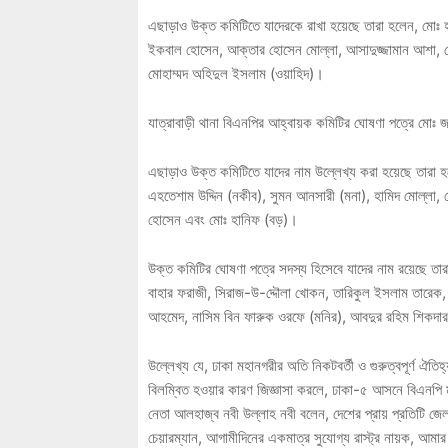
এছাড়াও উক্ত কমিটিতে যাদেরকে রাখা হয়েছে তারা হলেন, মো
ইকবাল হোসেন, আক্তার হোসেন মোল্লা, আসাদুজ্জামান আশা, ম
মোহাম্মদ অহিদুল ইসলাম (ওয়াহিদ)।
যাত্রাবাড়ী থানা বিএনপির আহ্বায়ক কমিটির ঘোষণা পত্রে মো
এছাড়াও উক্ত কমিটিতে যাদের নাম উল্লেখ্য করা হয়েছে তারা হ
এহতেশাম উদ্দিন (নকীব), সুমন আনসারী (মনা), হামিদ মোল্লা, 
হোসেন এবং মোঃ হানিফ (বড়)।
উক্ত কমিটির ঘোষণা পত্রে সদস্য হিসেবে যাদের নাম রয়েছে ত
বাহার ফরাজী, সিরাজ-উ-দ্দৌলা খোকন, তারিকুল ইসলাম তারেক, 
আহমেদ, নাসিম বিন ফারুক ওরফে (মনির), আবদুর রহিম শিকদার, ন
উল্লেখ্য যে, ঢাকা মহানগরীর অতি নিকটবর্তী ও গুরুত্বপূর্ণ ঐ
বিলম্বিত হওয়ার কারণ জিজ্ঞাসা করলে, ঢাকা-৫ আসনে বিএনপি মনো
নেতা আলহাজ্ব নবী উল্লাহ নবী বলেন, দেশের প্রায় প্রতিটি 
চেয়ারম্যান, আগামীদিনের একমাত্র সুযোগ্য রাস্ট্র নায়ক, আম