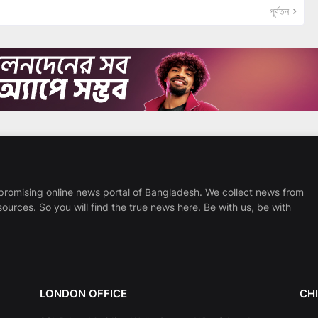
পূর্বতন
promising online news portal of Bangladesh. We collect news from
sources. So you will find the true news here. Be with us, be with
LONDON OFFICE
CHI