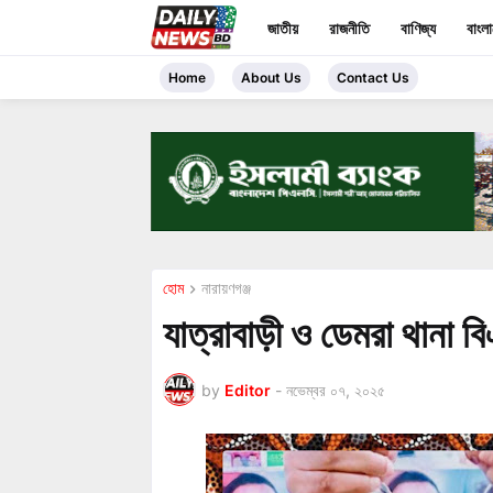
জাতীয়
রাজনীতি
বাণিজ্য
বাংল
Home
About Us
Contact Us
হোম
নারায়ণগঞ্জ
যাত্রাবাড়ী ও ডেমরা থানা 
by
Editor
-
নভেম্বর ০৭, ২০২৫