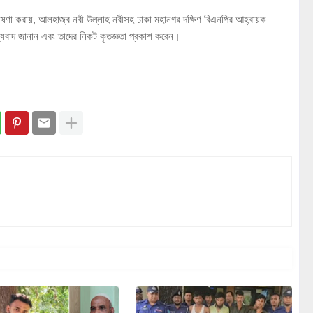
োষণা করায়, আলহাজ্ব নবী উল্লাহ নবীসহ ঢাকা মহানগর দক্ষিণ বিএনপির আহ্বায়ক
বাদ জানান এবং তাদের নিকট কৃতজ্ঞতা প্রকাশ করেন।