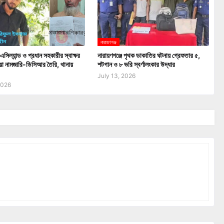
নারায়ণগঞ্জ
এসিল্যান্ড ও প্রধান সহকারীর স্বাক্ষর
নারায়ণগঞ্জে পৃথক ডাকাতির ঘটনায় গ্রেফতার ৫,
য়া নামজারি-ডিসিআর তৈরি, থানায়
শটগান ও ৮ ভরি স্বর্ণালংকার উদ্ধার
July 13, 2026
2026