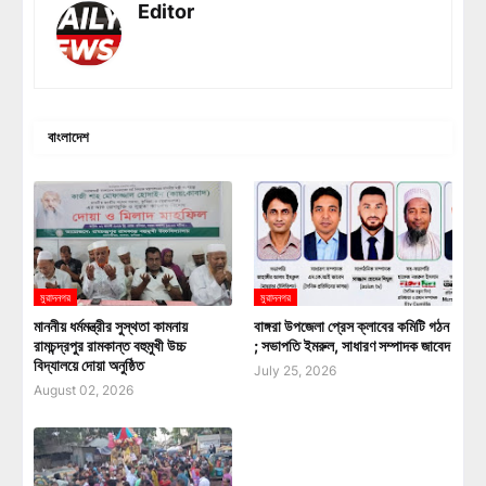
Editor
বাংলাদেশ
মুরাদনগর
মুরাদনগর
মাননীয় ধর্মমন্ত্রীর সুস্থতা কামনায়
বাঙ্গরা উপজেলা প্রেস ক্লাবের কমিটি গঠন
রামচন্দ্রপুর রামকান্ত বহুমুখী উচ্চ
; সভাপতি ইমরুল, সাধারণ সম্পাদক জাবেদ
বিদ্যালয়ে দোয়া অনুষ্ঠিত
July 25, 2026
August 02, 2026