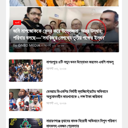
নওগাঁ
জমি মাপজোককে কেন্দ্র করে উত্তেজনা, অস্ত্র উদ্ধার;
পরিবার বলছে—‘সবকিছুর নেপথ্যে তৃতীয় পক্ষের ইন্ধন’
by
DNBD MEDIA
-
আগস্ট ০৩, ২০২৬
নাগরপুরে ৪টি নতুন ভবন উদ্বোধন করলেন এমপি লাভলু
আগস্ট ০৩, ২০২৬
ডেমরায় ডিএমপির নির্বাহী ম্যাজিস্ট্রেটের অভিযানে
অনুমোদনহীন কারখানাকে ২ লক্ষ টাকা জরিমানা
আগস্ট ০৩, ২০২৬
নারায়ণগঞ্জে র‍্যাবের মাদক বিরোধী অভিযানে বিপুল পরিমাণ
মাদকসহ একজন গ্রেফতার