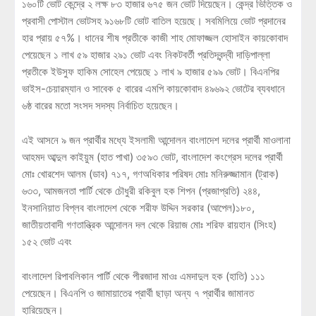
১৬০টি ভোট কেন্দ্রে ২ লক্ষ ৮৩ হাজার ৬৭৫ জন ভোট দিয়েছেন। কেন্দ্র ভিত্তিক ও
প্রবাসী পোস্টাল ভোটসহ ৯১৬৮টি ভোট বাতিল হয়েছে। সবমিলিয়ে ভোট প্রদানের
হার প্রায় ৫৭%। ধানের শীষ প্রতীকে কাজী শাহ মোফাজ্জল হোসাইন কায়কোবাদ
পেয়েছেন ১ লাখ ৫৯ হাজার ২৯১ ভোট এবং নিকটবর্তী প্রতিদ্বন্দ্বী দাড়িপাল্লা
প্রতীকে ইউসুফ হাকিম সোহেল পেয়েছে ১ লাখ ৯ হাজার ৫৯৯ ভোট। বিএনপির
ভাইস-চেয়ারম্যান ও সাবেক ৫ বারের এমপি কায়কোবাদ ৪৯৬৯২ ভোটের ব্যবধানে
৬ষ্ঠ বারের মতো সংসদ সদস্য নির্বাচিত হয়েছেন।
এই আসনে ৯ জন প্রার্থীর মধ্যে ইসলামী আন্দোলন বাংলাদেশ দলের প্রার্থী মাওলানা
আহমদ আব্দুল কাইয়ুম (হাত পাখা) ৩৫৯৩ ভোট, বাংলাদেশ কংগ্রেস দলের প্রার্থী
মোঃ খোরশেদ আলম (ডাব) ৭১৭, গণ‌অধিকার পরিষদ মোঃ মনিরুজ্জামান (ট্রাক)
৬৩৩, আমজনতা পার্টি থেকে চৌধুরী রকিবুল হক শিপন (প্রজাপ্রতি) ২৪৪,
ইনসানিয়াত বিপ্লব বাংলাদেশ থেকে শরীফ উদ্দিন সরকার (আপেল)১৮০,
জাতীয়তাবাদী গণতান্ত্রিক আন্দোলন দল থেকে রিয়াজ মোঃ শরিফ রায়হান (সিংহ)
১৫২ ভোট এবং
বাংলাদেশ রিপাবলিকান পার্টি থেকে পীরজাদা মাওঃ এমদাদুল হক (হাতি) ১১১
পেয়েছেন। বিএনপি ও জামায়াতের প্রার্থী ছাড়া অন্য ৭ প্রার্থীর জামানত
হারিয়েছেন।