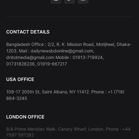
CONTACT DETAILS
Bangladesh Office : 2/2, R. K. Mission Road, Motijheel, Dhaka-
1203. Mail : dailynewsbdonline@gmail.com,
dnbdmedia@gmail.com Mobile : 01913-719924,
01731828236, 01919-667217
USA OFFICE
109-17 205th St, Saint Albans, NY 11412. Phone : +1 (718)
864-3245
LONDON OFFICE
8/A Prime Meridian Walk. Canary Wharf, London. Phone : +44
7597 597282