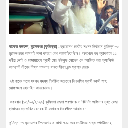
হাফেজ নজরুল, মুরাদনগর (কুমিল্লা) :
ক্রয়োদশ জাতীয় সংসদ নির্বাচনে কুমিল্লা-৩
মুরাদনগরের আসনটি নানা কারণে বেশ আলোচিত ছিল। অবশেষে বড় ব্যাবধানে ১১
দলীয় জোট ও জামায়াতের প্রার্থী মোঃ ইউসুফ সোহেল কে পরাজিত করে ফ্যাসিস্ট
আওয়ামী লীগের মিথ্যা মামলায় যাবত জীবন দন্ড প্রাপ্ত থেকে
৬ষ্ঠ বারের মতো সংসদ সদস্য নির্বাচিত হয়েছেন বিএনপির প্রার্থী কাজী শাহ
মোফাজ্জল হোসাইন কায়কোবাদ।
শুক্রবার (১৩/০২/২০২৬) কুমিল্লা জেলা প্রশাসক ও রিটার্নিং অফিসার মুহা: রেজা
হাসানের স্বাক্ষরিত বেসরকারী ফলাফল বিবরণীতে জানাযায়:
কুমিল্লা-৩ মুরাদনগর উপজেলায় ৫ লাখা ৭২৬ জন ভোটারের মধ্যে পোস্টালসহ