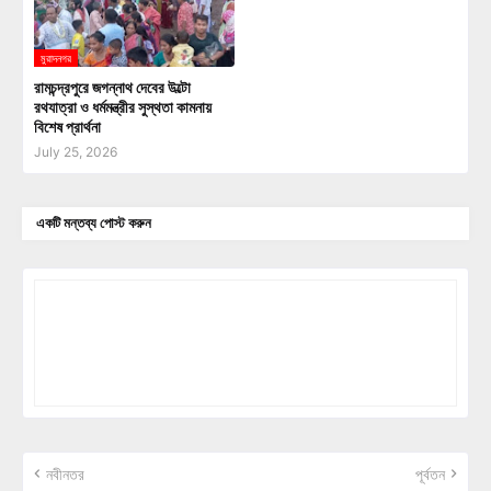
মুরাদনগর
রামচন্দ্রপুরে জগন্নাথ দেবের উল্টো
রথযাত্রা ও ধর্মমন্ত্রীর সুস্থতা কামনায়
বিশেষ প্রার্থনা
July 25, 2026
একটি মন্তব্য পোস্ট করুন
নবীনতর
পূর্বতন