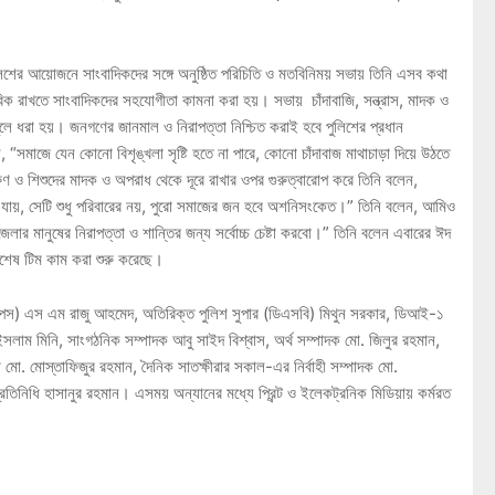
ুলিশের আয়োজনে সাংবাদিকদের সঙ্গে অনুষ্ঠিত পরিচিতি ও মতবিনিময় সভায় তিনি এসব কথা
ক রাখতে সাংবাদিকদের সহযোগীতা কামনা করা হয়। সভায় চাঁদাবাজি, সন্ত্রাস, মাদক ও
তুলে ধরা হয়। জনগণের জানমাল ও নিরাপত্তা নিশ্চিত করাই হবে পুলিশের প্রধান
“সমাজে যেন কোনো বিশৃঙ্খলা সৃষ্টি হতে না পারে, কোনো চাঁদাবাজ মাথাচাড়া দিয়ে উঠতে
তরুণ ও শিশুদের মাদক ও অপরাধ থেকে দূরে রাখার ওপর গুরুত্বারোপ করে তিনি বলেন,
ে যায়, সেটি শুধু পরিবারের নয়, পুরো সমাজের জন হবে অশনিসংকেত।” তিনি বলেন, আমিও
ার মানুষের নিরাপত্তা ও শান্তির জন্য সর্বোচ্চ চেষ্টা করবো।” তিনি বলেন এবারের ঈদ
 বিশেষ টিম কাম করা শুরু করেছে।
ড অপস) এস এম রাজু আহমেদ, অতিরিক্ত পুলিশ সুপার (ডিএসবি) মিথুন সরকার, ডিআই-১
ইসলাম মিনি, সাংগঠনিক সম্পাদক আবু সাইদ বিশ্বাস, অর্থ সম্পাদক মো. জিলুর রহমান,
 মো. মোস্তাফিজুর রহমান, দৈনিক সাতক্ষীরার সকাল-এর নির্বাহী সম্পাদক মো.
প্রতিনিধি হাসানুর রহমান। এসময় অন্যানের মধ্যে প্রিন্ট ও ইলেকট্রনিক মিডিয়ায় কর্মরত