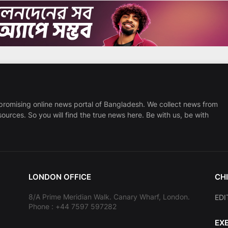
promising online news portal of Bangladesh. We collect news from
sources. So you will find the true news here. Be with us, be with
LONDON OFFICE
CHI
8/A Prime Meridian Walk. Canary Wharf, London.
EDI
Phone : +44 7597 597282
EX