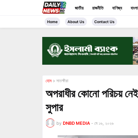
জাতীয়
রাজনীতি
বাণিজ্য
বাংল
Home
About Us
Contact Us
হোম
সাতক্ষীরা
অপরাধীর কোনো পরিচয় নেই,
সুপার
by
DNBD MEDIA
-
মে ১৬, ২০২৬