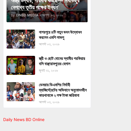
অস্ত্র উদ্ধার; পরিবার বলছে—‘সবকিছুর
নেপথ্যে তৃতীয় পক্ষের ইন্ধন’
by
DNBD MEDIA
-
আগস্ট ০৩, ২০২৬
নাগরপুরে ৪টি নতুন ভবন উদ্বোধন
করলেন এমপি লাভলু
আগস্ট ০৩, ২০২৬
স্ত্রী ও ছোট বোনের স্বামীর পরকিয়ার
বলি বাঞ্ছারামপুরের হেলাল
জুলাই ৩১, ২০২৬
ডেমরায় ডিএমপির নির্বাহী
ম্যাজিস্ট্রেটের অভিযানে অনুমোদনহীন
কারখানাকে ২ লক্ষ টাকা জরিমানা
আগস্ট ০৩, ২০২৬
Daily News BD Online