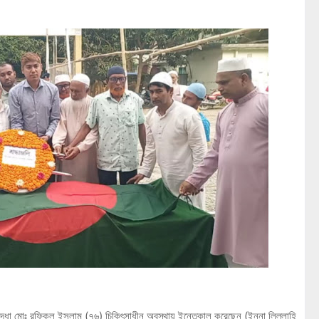
্তিযোদ্ধা মোঃ রফিকুল ইসলাম (৭৬) চিকিৎসাধীন অবস্থায় ইন্তেকাল করেছেন (ইন্না লিল্লাহি