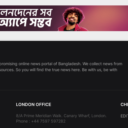
promising online news portal of Bangladesh. We collect news from
sources. So you will find the true news here. Be with us, be with
LONDON OFFICE
CHI
8/A Prime Meridian Walk. Canary Wharf, London.
EDI
Phone : +44 7597 597282