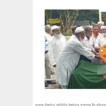
নাগরপুর (টাঙ্গাইল) প্রতিনিধিঃ টাঙ্গাইলের নাগরপুরের বীর মুক