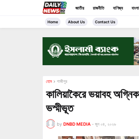
জাতীয়
রাজনীতি
বাণিজ্য
বাংল
Home
About Us
Contact Us
হোম
গাজীপুর
কালিয়াকৈরে ভয়াবহ অগ্নিক
ভস্মীভূত
by
DNBD MEDIA
-
জুন ০৪, ২০২৬