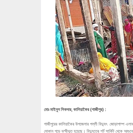
মোঃ মাইনুল সিকদার, কালিয়াকৈর (গাজীপুর) :
গাজীপুরের কালিয়াকৈর উপজেলার পল্লী বিদ্যুৎ জোড়াপাম্প এলা
দোকান পুড়ে ভস্মীভূত হয়েছে। বিদ্যুতের শর্ট সার্কিট থেকে আগ