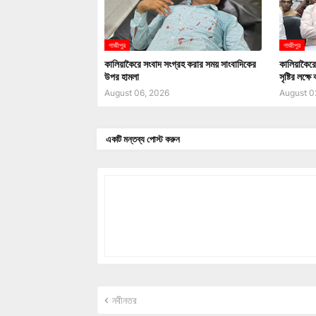
গাজীপুর
গাজীপুর
কালিয়াকৈরে সংবাদ সংগ্রহ করার সময় সাংবাদিকের
কালিয়াকৈরে ভ
উপর হামলা
সৃষ্টির লক্ষ
August 06, 2026
August 0
একটি মন্তব্য পোস্ট করুন
নবীনতর