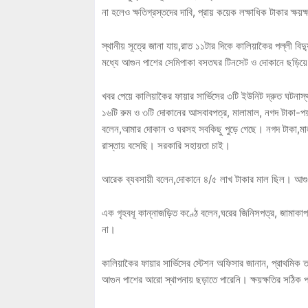
না হলেও ক্ষতিগ্রস্তদের দাবি, প্রায় কয়েক লক্ষাধিক টাকার ক্ষয়
স্থানীয় সূত্রে জানা যায়,রাত ১১টার দিকে কালিয়াকৈর পল্লী বি
মধ্যে আগুন পাশের সেমিপাকা বসতঘর টিনসেট ও দোকানে ছড়িয়ে পড়
খবর পেয়ে কালিয়াকৈর ফায়ার সার্ভিসের ৩টি ইউনিট দ্রুত ঘটনাস্
১৬টি রুম ও ৩টি দোকানের আসবাবপত্র, মালামাল, নগদ টাকা-পয়স
বলেন,আমার দোকান ও ঘরসহ সবকিছু পুড়ে গেছে। নগদ টাকা,মালাম
রাস্তায় বসেছি। সরকারি সহায়তা চাই।
আরেক ব্যবসায়ী বলেন,দোকানে ৪/৫ লাখ টাকার মাল ছিল। আ
এক গৃহবধূ কান্নাজড়িত কণ্ঠে বলেন,ঘরের জিনিসপত্র, জামাকাপ
না।
কালিয়াকৈর ফায়ার সার্ভিসের স্টেশন অফিসার জানান, প্রাথমিক তদ
আগুন পাশের আরো স্থাপনায় ছড়াতে পারেনি। ক্ষয়ক্ষতির সঠিক প