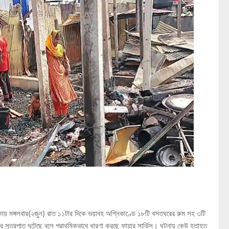
কায় মঙ্গলবার(২জুন) রাত ১১টার দিকে ভয়াবহ অগ্নিকাণ্ডে ১৮টি বসতঘরের রুম সহ ৩টি
ুনের সূত্রপাত ঘটেছে বলে প্রাথমিকভাবে ধারণা করছে ফায়ার সার্ভিস। ঘটনায় কেউ হতাহত