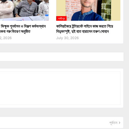
গাজীপুর
িক্ষুক পুনর্বাসন ও বিকল্প কর্মসংস্থান
কালিয়াকৈরে ইন্টারনেট লাইনে কাজ করতে গিয়ে
ে বকনা গরু বিতরণ অনুষ্ঠিত
বিদ্যুৎস্পৃষ্ট, দুই হাত হারালেন তরুণ সোহান
2, 2026
July 30, 2026
পূর্বতন