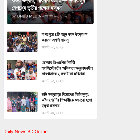
অস্ত্র উদ্ধার; পরিবার বলছে—‘সবকিছুর
নেপথ্যে তৃতীয় পক্ষের ইন্ধন’
by
DNBD MEDIA
-
আগস্ট ০৩, ২০২৬
নাগরপুরে ৪টি নতুন ভবন উদ্বোধন
করলেন এমপি লাভলু
আগস্ট ০৩, ২০২৬
ডেমরায় ডিএমপির নির্বাহী
ম্যাজিস্ট্রেটের অভিযানে অনুমোদনহীন
কারখানাকে ২ লক্ষ টাকা জরিমানা
আগস্ট ০৩, ২০২৬
জমি সংক্রান্ত বিরোধের নির্মম মূল্য:
অষ্টম শ্রেণির শিক্ষার্থীকে জড়ানো হলো
হত্যা মামলায়
আগস্ট ০৪, ২০২৬
Daily News BD Online