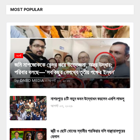
MOST POPULAR
নওগাঁ
জমি মাপজোককে কেন্দ্র করে উত্তেজনা, অস্ত্র উদ্ধার;
পরিবার বলছে—‘সবকিছুর নেপথ্যে তৃতীয় পক্ষের ইন্ধন’
by
DNBD MEDIA
-
আগস্ট ০৩, ২০২৬
নাগরপুরে ৪টি নতুন ভবন উদ্বোধন করলেন এমপি লাভলু
আগস্ট ০৩, ২০২৬
স্ত্রী ও ছোট বোনের স্বামীর পরকিয়ার বলি বাঞ্ছারামপুরের
হেলাল