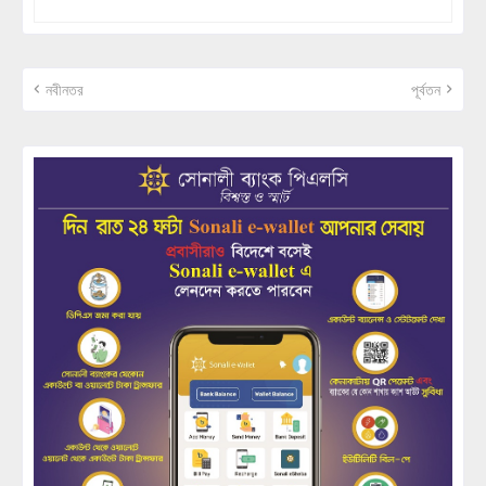
নবীনতর
পূর্বতন