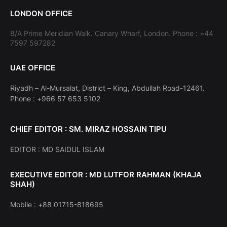
LONDON OFFICE
8/A Prime Meridian Walk. Canary Wharf, London. Phone : +44
7597 597282
UAE OFFICE
Riyadh – Al-Mursalat, District – King, Abdullah Road-12461.
Phone : +966 57 653 5102
CHIEF EDITOR : SM. MIRAZ HOSSAIN TIPU
EDITOR : MD SAIDUL ISLAM
EXECUTIVE EDITOR : MD LUTFOR RAHMAN (KHAJA
SHAH)
Mobile : +88 01715-818695