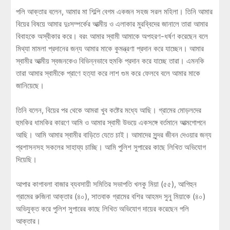
পলি আক্তার বলেন, আমার মা শিল্পি বেগম একজন সহজ সরল মহিলা। তিনি আমার
বিয়ের বিষয়ে আমার দুঃসম্পর্কের আত্মীয় ও এলাকার মুরব্বিদের জানালে তারা আমার
বিবাহকে অস্বীকার করে। বরং আমার স্বামী আমাকে অপহরণ-ধর্ষণ করেছেন বলে
মিথ্যা মামলা প্রদানের জন্য আমার মাকে কুমন্ত্রণা প্রদান করে যাচ্ছেন। আমার
স্বামীর আত্মীয় স্বজনকেও বিভিন্নভাবে হুমকি প্রদান করে যাচ্ছে তারা। এমনকি
তারা আমার স্বামীকে প্রাণে হত্যা করে লাশ গুম করে ফেলবে বলে আমার মাকে
জানিয়েছে।
তিনি বলেন, বিয়ের পর থেকে আমরা খুব কষ্টের মধ্যে আছি। গ্রামের মোড়লদের
হুমকির ধামকির কারণে আমি ও আমার স্বামী উভয়ে একসঙ্গে বর্তমানে আত্মগোপনে
আছি। আমি আমার স্বামীর বাড়িতে যেতে চাই। আমাদের সুন্দর জীবন দেওয়ার জন্য
প্রশাসনসহ সকলের সাহায্য চাচ্ছি। আমি পুলিশ সুপারের কাছে লিখিত অভিযোগ
দিয়েছি।
আপার কাগাবলা বাজার ব্যবসায়ী সমিতির সভাপতি খলকু মিয়া (৫৫), আগিহুন
গ্রামের রুজিনা আক্তার (৪০), সাতবাক গ্রামের বশির আহমদ সুনু মিয়াকে (৪০)
অভিযুক্ত করে পুলিশ সুপারের কাছে লিখিত অভিযোগ দায়ের করেছেন পলি
আক্তার।