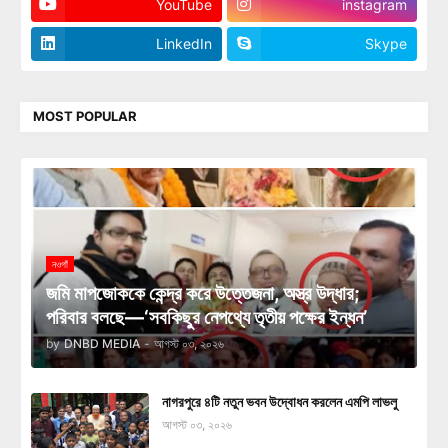
YouTube
instagram
LinkedIn
Skype
MOST POPULAR
নওগাঁ
জমি মাপজোককে কেন্দ্র করে উত্তেজনা, অস্ত্র উদ্ধার;
পরিবার বলছে—‘সবকিছুর নেপথ্যে তৃতীয় পক্ষের ইন্ধন’
by
DNBD MEDIA
-
আগস্ট ০৩, ২০২৬
নাগরপুরে ৪টি নতুন ভবন উদ্বোধন করলেন এমপি লাভলু
আগস্ট ০৩, ২০২৬