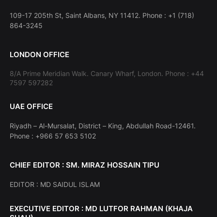
109-17 205th St, Saint Albans, NY 11412. Phone : +1 (718)
864-3245
LONDON OFFICE
8/A Prime Meridian Walk. Canary Wharf, London. Phone : +44
7597 597282
UAE OFFICE
Riyadh – Al-Mursalat, District – King, Abdullah Road-12461.
Phone : +966 57 653 5102
CHIEF EDITOR : SM. MIRAZ HOSSAIN TIPU
EDITOR : MD SAIDUL ISLAM
EXECUTIVE EDITOR : MD LUTFOR RAHMAN (KHAJA