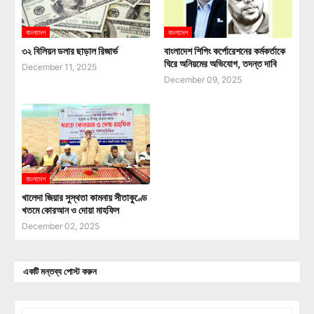
বাংলাদেশ
বাংলাদেশ
৩২ বিলিয়ন ডলার ছাড়াল রিজার্ভ
বাংলাদেশ শিপিং কর্পোরেশনের কর্মকর্তাকে
ঘিরে অনিয়মের অভিযোগ, তদন্ত দাবি
December 11, 2025
December 09, 2025
বাংলাদেশ
খালেদা জিয়ার সুস্থতা কামনায় সীতাকুণ্ডে
খতমে কোরআন ও দোয়া মাহফিল
December 02, 2025
একটি মন্তব্য পোস্ট করুন