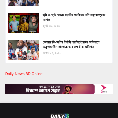
স্ত্রী ও ছোট বোনের স্বামীর পরকিয়ার বলি বাঞ্ছারামপুরের
হেলাল
জুলাই ৩১, ২০২৬
ডেমরায় ডিএমপির নির্বাহী ম্যাজিস্ট্রেটের অভিযানে
অনুমোদনহীন কারখানাকে ২ লক্ষ টাকা জরিমানা
আগস্ট ০৩, ২০২৬
Daily News BD Online