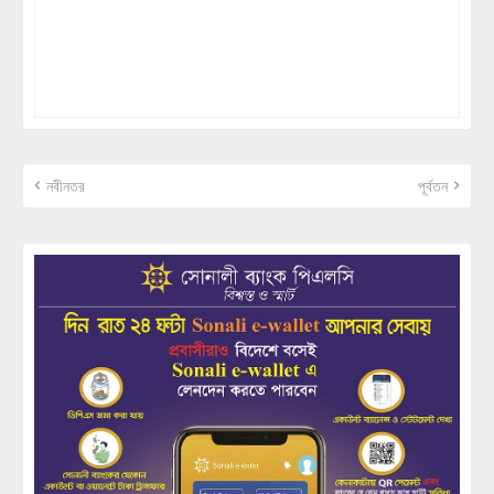
নবীনতর
পূর্বতন