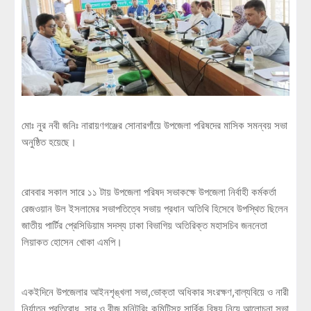
মোঃ নুর নবী জনিঃ নারায়ণগঞ্জের সোনারগাঁয়ে উপজেলা পরিষদের মাসিক সমন্বয় সভা
অনুষ্ঠিত হয়েছে।
রোববার সকাল সারে ১১ টায় উপজেলা পরিষদ সভাকক্ষে উপজেলা নির্বাহী কর্মকর্তা
রেজওয়ান উল ইসলামের সভাপতিত্বে সভায় প্রধান অতিথি হিসেবে উপস্থিত ছিলেন
জাতীয় পার্টির প্রেসিডিয়াম সদস্য ঢাকা বিভাগিয় অতিরিক্ত মহাসচিব জননেতা
লিয়াকত হোসেন খোকা এমপি।
একইদিনে উপজেলার আইনশৃঙ্খলা সভা,ভোক্তা অধিকার সংরক্ষণ,বাল্যবিয়ে ও নারী
নির্যাতন প্রতিরোধ, সার ও বীজ মনিটরিং কমিটিসহ সার্বিক বিষয় নিয়ে আলোচনা সভা