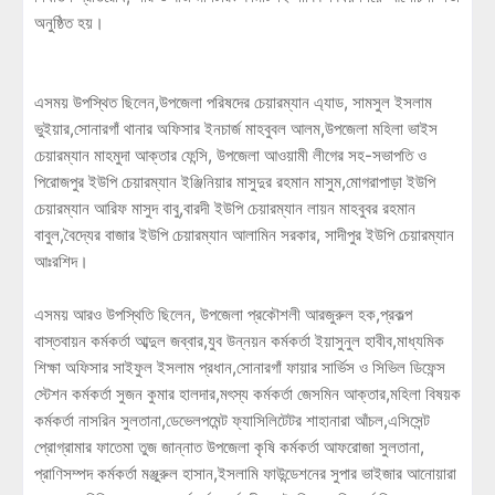
অনুষ্ঠিত হয়।
এসময় উপস্থিত ছিলেন,উপজেলা পরিষদের চেয়ারম্যান এ্যাড, সামসুল ইসলাম
ভুইয়ার,সোনারগাঁ থানার অফিসার ইনচার্জ মাহবুবল আলম,উপজেলা মহিলা ভাইস
চেয়ারম্যান মাহমুদা আক্তার ফেন্সি, উপজেলা আওয়ামী লীগের সহ-সভাপতি ও
পিরোজপুর ইউপি চেয়ারম্যান ইঞ্জিনিয়ার মাসুদুর রহমান মাসুম,মোগরাপাড়া ইউপি
চেয়ারম্যান আরিফ মাসুদ বাবু,বারদী ইউপি চেয়ারম্যান লায়ন মাহবুবর রহমান
বাবুল,বৈদ্যের বাজার ইউপি চেয়ারম্যান আলামিন সরকার, সাদীপুর ইউপি চেয়ারম্যান
আঃরশিদ।
এসময় আরও উপস্থিতি ছিলেন, উপজেলা প্রকৌশলী আরজুরুল হক,প্রকল্প
বাস্তবায়ন কর্মকর্তা আব্দুল জব্বার,যুব উন্নয়ন কর্মকর্তা ইয়াসুনুল হাবীব,মাধ্যমিক
শিক্ষা অফিসার সাইফুল ইসলাম প্রধান,সোনারগাঁ ফায়ার সার্ভিস ও সিভিল ডিফেন্স
স্টেশন কর্মকর্তা সুজন কুমার হালদার,মৎস্য কর্মকর্তা জেসমিন আক্তার,মহিলা বিষয়ক
কর্মকর্তা নাসরিন সুলতানা,ডেভেলপমেন্ট ফ্যাসিলিটেটর শাহানারা আঁচল,এসিসেন্ট
প্রোগ্রামার ফাতেমা তুজ জান্নাত উপজেলা কৃষি কর্মকর্তা আফরোজা সুলতানা,
প্রাণিসম্পদ কর্মকর্তা মঞ্জুরুল হাসান,ইসলামি ফাউন্ডেশনের সুপার ভাইজার আনোয়ারা