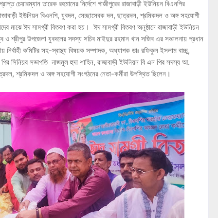
্রাপ্ত চেয়ারম্যান তারেক রহমানের নির্দেশে গাজীপুরের রাজাবাড়ী ইউনিয়ন বিএনপির
াজাবাড়ী ইউনিয়ন বিএনপি, যুবদল, সেচ্ছাসেবক দল, ছাত্রদল, শ্রমিকদল ও অঙ্গ সহযোগী
ীদের মাঝে ঈদ সামগ্রী বিতরণ করা হয়। ঈদ সামগ্রী বিতরণ অনুষ্ঠানে রাজাবাড়ী ইউনিয়ন
ে ও শ্রীপুর উপজেলা যুবদলের সদস্য সচিব মাইদুর রহমান খান সজিব এর সঞ্চালনায় প্রধান
় নির্বাহী কমিটির সহ-স্বাস্থ্য বিষয়ক সম্পাদক, অধ্যাপক ডাঃ রফিকুল ইসলাম বাচ্চু,
 পির সিনিয়র সভাপতি নাজমুল হুদা শাহিন, রাজাবাড়ী ইউনিয়ন বি এন পির সদস্য আ.
্রদল, শ্রমিকদল ও অঙ্গ সহযোগী সংগঠনের নেতা-কর্মীরা উপস্থিত ছিলেন।