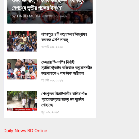
অস্ত্র উদ্ধার; পরিবার বলছে—‘সবকিছুর
নেপথ্যে তৃতীয় পক্ষের ইন্ধন’
by
DNBD MEDIA
-
আগস্ট ০৩, ২০২৬
নাগরপুরে ৪টি নতুন ভবন উদ্বোধন
করলেন এমপি লাভলু
আগস্ট ০৩, ২০২৬
ডেমরায় ডিএমপির নির্বাহী
ম্যাজিস্ট্রেটের অভিযানে অনুমোদনহীন
কারখানাকে ২ লক্ষ টাকা জরিমানা
আগস্ট ০৩, ২০২৬
শেরপুরের ঝিনাইগাতীর বাতিয়াগাঁও
গ্রামে রাস্তার জন্যে জন দূর্ভোগ
পোহাচ্ছে
জুন ০৬, ২০২৩
Daily News BD Online