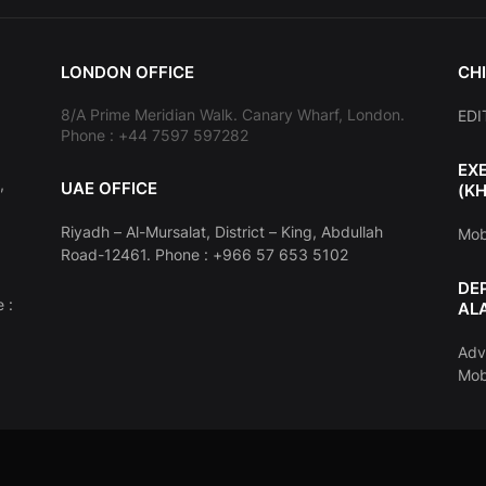
LONDON OFFICE
CHI
8/A Prime Meridian Walk. Canary Wharf, London.
EDI
Phone : +44 7597 597282
EX
,
UAE OFFICE
(K
Riyadh – Al-Mursalat, District – King, Abdullah
Mob
Road-12461. Phone : +966 57 653 5102
DE
 :
AL
Adv
Mob