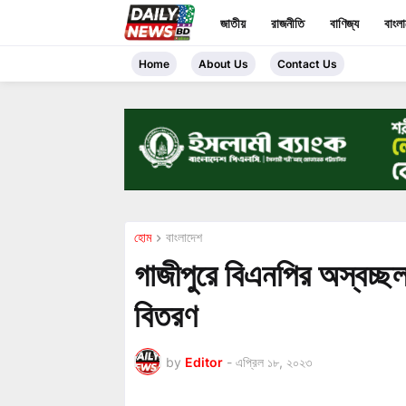
জাতীয়
রাজনীতি
বাণিজ্য
বাংল
Home
About Us
Contact Us
হোম
বাংলাদেশ
গাজীপুরে বিএনপির অস্বচ্ছল
বিতরণ
by
Editor
-
এপ্রিল ১৮, ২০২৩