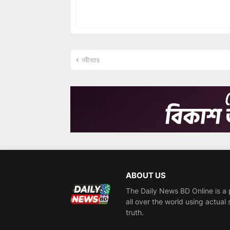
নবীনতর
ABOUT US
The Daily News BD Online is a 
all over the world using actual 
truth.