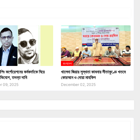
বাংলাদেশ
পিং কর্পোরেশনের কর্মকর্তাকে ঘিরে
খালেদা জিয়ার সুস্থতা কামনায় সীতাকুণ্ডে খতমে
ভিযোগ, তদন্ত দাবি
কোরআন ও দোয়া মাহফিল
 09, 2025
December 02, 2025