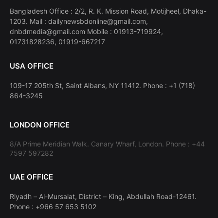
Bangladesh Office : 2/2, R. K. Mission Road, Motijheel, Dhaka-
1203. Mail : dailynewsbdonline@gmail.com,
dnbdmedia@gmail.com Mobile : 01913-719924,
01731828236, 01919-667217
USA OFFICE
109-17 205th St, Saint Albans, NY 11412. Phone : +1 (718)
864-3245
LONDON OFFICE
8/A Prime Meridian Walk. Canary Wharf, London. Phone : +44
7597 597282
UAE OFFICE
Riyadh – Al-Mursalat, District – King, Abdullah Road-12461.
Phone : +966 57 653 5102