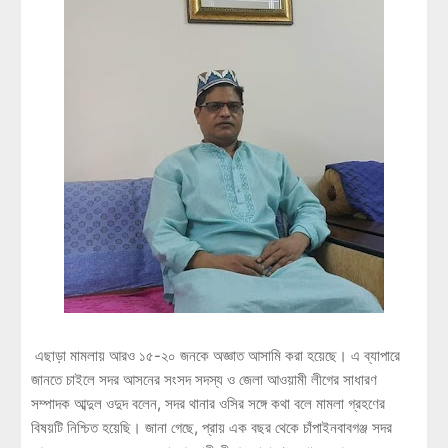
এছাড়া মামলায় আরও ১৫-২০ জনকে অজ্ঞাত আসামি করা হয়েছে। এ ব্যাপারে
জানতে চাইলে সদর আসনের সংসদ সদস্য ও জেলা আওয়ামী লীগের সাধারণ
সম্পাদক আব্দুল ওদুদ বলেন, সদর থানার ওসির সঙ্গে কথা বলে মামলা গ্রহণের
বিষয়টি নিশ্চিত হয়েছি। জানা গেছে, প্রায় এক বছর থেকে চাঁপাইনবাবগঞ্জ সদর