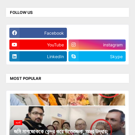
FOLLOW US
Facebook
Twitter
YouTube
instagram
LinkedIn
Skype
MOST POPULAR
নওগাঁ
জমি মাপজোককে কেন্দ্র করে উত্তেজনা, অস্ত্র উদ্ধার;