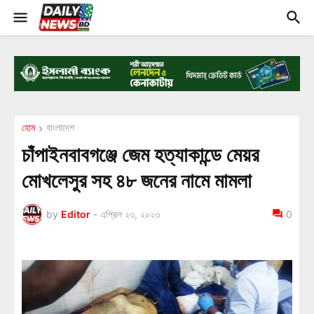
হোম
বাংলাদেশ
চাঁপাইনবাবগঞ্জে জেম হত্যাকান্ডে মেয়র
মোখলেসুর সহ ৪৮ জনের নামে মামলা
by
Editor
-
এপ্রিল ২৩, ২০২৩
0