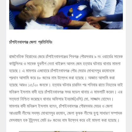
চাঁপাইনবাবগঞ্জ জেলা প্রতিনিধিঃ
রাজনৈতিক বিরোধের জেরে চাঁপাইনবাবগঞ্জের শিবগঞ্জ পৌরসভার ৯ নং ওয়ার্ডের সাবেক
কাউন্সিলর ও সাবেক যুবলীগ নেতা খাইরুল আলম জেম হত্যার ঘটনায় থানায় মামলা
হয়েছে। এ মামলার এজাহারে চাঁপাইনবাবগঞ্জ পৌর মেয়ার মোখলেসুর রহমানকে
প্রধান আসামি করে ৪৮ জনের নাম উল্লেখ করা হয়েছে। অজ্ঞাত আসামি করা
হয়েছে আরও ১৫/২০ জনকে। হত্যার ঘটনার চারদিন পর শনিবার রাতে নিহতের ভাই
মনিরুল ইসলাম বাদী হয়ে চাঁপাইনবাবগঞ্জ সদর মডেল থানায় এ মামলাটি করেন। এর
সত্যতা নিশ্চিত করেছেন থানার অফিসার ইনচার্জ(ওসি) মো. সাজ্জাদ হোসেন।
মামলার বাদী মনিরুল ইসলাম বলেন, চাঁপাইনবাবগঞ্জ পৌরসভার মেয়র ও জেলা
আওয়ামী লীগের সদস্য মোখলেসুর রহমান, জেলা কৃষক লীগের যুগ্ম সাধারণ সম্পাদক
মেসবাহুল হক টুটুলসহ মোট ৪৮ জনের নাম উল্লেখ করে ওই মামলা করা হয়েছে।