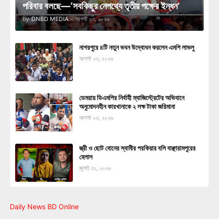
পরিবার বলছে—‘সবকিছুর নেপথ্যে তৃতীয় পক্ষের ইন্ধন’
by
DNBD MEDIA
-
আগস্ট ০৩, ২০২৬
নাগরপুরে ৪টি নতুন ভবন উদ্বোধন করলেন এমপি লাভলু
আগস্ট ০৩, ২০২৬
ডেমরায় ডিএমপির নির্বাহী ম্যাজিস্ট্রেটের অভিযানে
অনুমোদনহীন কারখানাকে ২ লক্ষ টাকা জরিমানা
আগস্ট ০৩, ২০২৬
স্ত্রী ও ছোট বোনের স্বামীর পরকিয়ার বলি বাঞ্ছারামপুরের
হেলাল
জুলাই ৩১, ২০২৬
Daily News BD Online