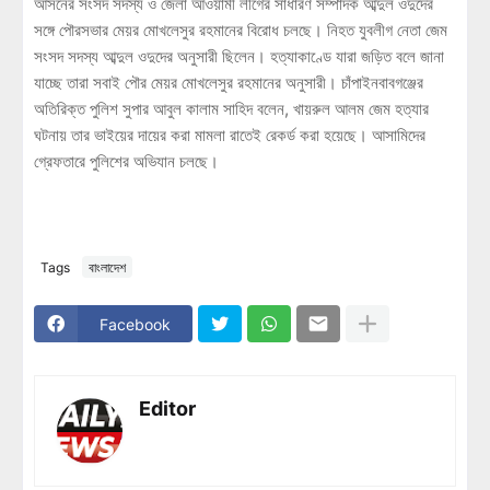
আসনের সংসদ সদস্য ও জেলা আওয়ামী লীগের সাধারণ সম্পাদক আব্দুল ওদুদের
সঙ্গে পৌরসভার মেয়র মোখলেসুর রহমানের বিরোধ চলছে। নিহত যুবলীগ নেতা জেম
সংসদ সদস্য আব্দুল ওদুদের অনুসারী ছিলেন। হত্যাকাণ্ডে যারা জড়িত বলে জানা
যাচ্ছে তারা সবাই পৌর মেয়র মোখলেসুর রহমানের অনুসারী। চাঁপাইনবাবগঞ্জের
অতিরিক্ত পুলিশ সুপার আবুল কালাম সাহিদ বলেন, খায়রুল আলম জেম হত্যার
ঘটনায় তার ভাইয়ের দায়ের করা মামলা রাতেই রেকর্ড করা হয়েছে। আসামিদের
গ্রেফতারে পুলিশের অভিযান চলছে।
Tags
বাংলাদেশ
Facebook
Editor