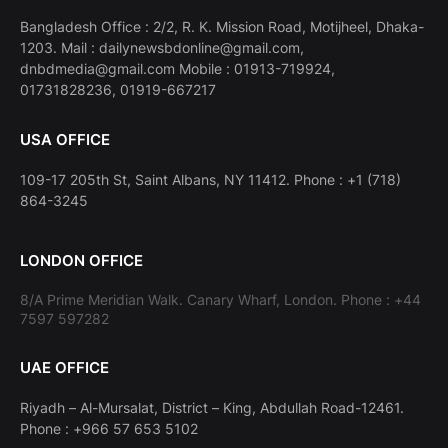
Bangladesh Office : 2/2, R. K. Mission Road, Motijheel, Dhaka-
1203. Mail : dailynewsbdonline@gmail.com,
dnbdmedia@gmail.com Mobile : 01913-719924,
01731828236, 01919-667217
USA OFFICE
109-17 205th St, Saint Albans, NY 11412. Phone : +1 (718)
864-3245
LONDON OFFICE
8/A Prime Meridian Walk. Canary Wharf, London. Phone : +44
7597 597282
UAE OFFICE
Riyadh – Al-Mursalat, District – King, Abdullah Road-12461.
Phone : +966 57 653 5102