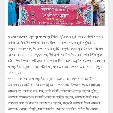
হাফেজ নজরুল মাহমুদ, মুরাদনগর প্রতিনিধি :
কুমিল্লার মুরাদনগরেও বাংলা নববর্ষকে
স্বাগত জানিয়ে উপজেলা প্রশাসনের উদ্যোগে মঙ্গল শোভাযাত্রা অনুষ্ঠিত হয়।
শুক্রবার সকালে অনুষ্ঠিত মঙ্গল শোভাযাত্রাটি আল্লাহু চত্বর ঘুরে উপজেলা পরিষদে
এসে শেষ হয়। এতে নেতৃত্ব দেন, উপজেলা নির্বাহী কর্মকর্তা মো. আলাউদ্দীন ভূঞা
জনী। পরে উপজেলা পরিষদের কবি নজরুল মিলনায়তনে অনুষ্ঠিত হয় পহেলা বৈশাখের
সাংস্কৃতিক অনুষ্ঠান। সাংস্কৃতিক অনৃষ্ঠানে উপজেলা শিল্পকলা একাডেমির শিল্পিবৃন্দ
অংশ নেয়।
মঙ্গল শোভাযাত্রা ও সাংস্কৃতিক অনুষ্ঠানে অন্যান্যের মধ্যে উপস্থিত ছিলেন,
উপজেলার সহকারী কমিশনার (ভূমি) মো. নাজমুল হুদা, উপজেলা প্রকল্প বাস্তবায়ন
কর্মকর্তা মো. আবদুল হাই খান, টনকী ইউপি চেয়ারম্যান তৈয়বুর রহমান তুহিন,
উপজেলা প্রেসক্লাবের সভাপতি মোহাম্মদ হাবিবুর রহমান, উপজেলা পল্লী সঞ্চয়
ব্যাংকের শাখা ব্যবস্থাপক আফজালের রহমান, সহকারী উপজেলা শিক্ষা কর্মকর্তা
আনোয়ার হোসেন চৌধুরী, সায়মা সাবরিন, জয়নাল আবেদীন, সেলিমগীর হোসেন,