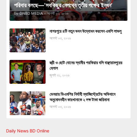
পরিবার বলছে—‘সবকিছুর নেপথ্যে তৃতীয় পক্ষের ইন্ধন’
by
DNBD MEDIA
-
আগস্ট ০৩, ২০২৬
নাগরপুরে ৪টি নতুন ভবন উদ্বোধন করলেন এমপি লাভলু
আগস্ট ০৩, ২০২৬
স্ত্রী ও ছোট বোনের স্বামীর পরকিয়ার বলি বাঞ্ছারামপুরের
হেলাল
জুলাই ৩১, ২০২৬
ডেমরায় ডিএমপির নির্বাহী ম্যাজিস্ট্রেটের অভিযানে
অনুমোদনহীন কারখানাকে ২ লক্ষ টাকা জরিমানা
আগস্ট ০৩, ২০২৬
Daily News BD Online