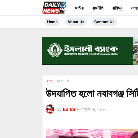
জাতীয়
রাজনীতি
বাণিজ্য
বাংল
Home
About Us
Contact Us
হোম
বাংলাদেশ
উদযাপিত হলো নবাবগঞ্জ স
by
Editor
-
এপ্রিল ২৫, ২০২৩