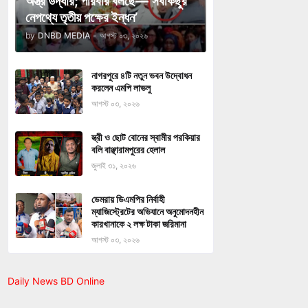
অস্ত্র উদ্ধার; পরিবার বলছে—‘সবকিছুর
নেপথ্যে তৃতীয় পক্ষের ইন্ধন’
by
DNBD MEDIA
-
আগস্ট ০৩, ২০২৬
নাগরপুরে ৪টি নতুন ভবন উদ্বোধন
করলেন এমপি লাভলু
আগস্ট ০৩, ২০২৬
স্ত্রী ও ছোট বোনের স্বামীর পরকিয়ার
বলি বাঞ্ছারামপুরের হেলাল
জুলাই ৩১, ২০২৬
ডেমরায় ডিএমপির নির্বাহী
ম্যাজিস্ট্রেটের অভিযানে অনুমোদনহীন
কারখানাকে ২ লক্ষ টাকা জরিমানা
আগস্ট ০৩, ২০২৬
Daily News BD Online