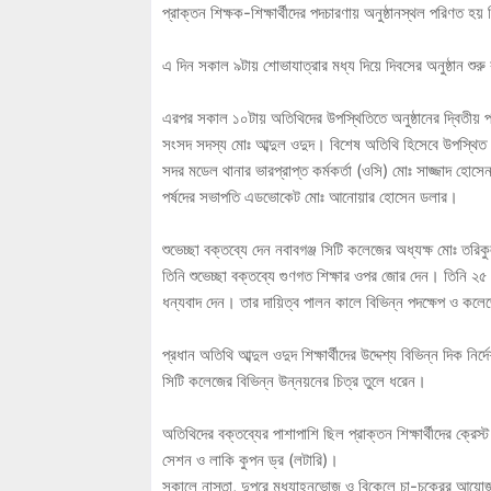
প্রাক্তন শিক্ষক-শিক্ষার্থীদের পদচারণায় অনুষ্ঠানস্থল পরিণত হ
এ দিন সকাল ৯টায় শোভাযাত্রার মধ্য দিয়ে দিবসের অনুষ্ঠান শুরু
এরপর সকাল ১০টায় অতিথিদের উপস্থিতিতে অনুষ্ঠানের দ্বিতীয় পর
সংসদ সদস্য মোঃ আব্দুল ওদুদ। বিশেষ অতিথি হিসেবে উপস্থিত ছি
সদর মডেল থানার ভারপ্রাপ্ত কর্মকর্তা (ওসি) মোঃ সাজ্জাদ হোসে
পর্ষদের সভাপতি এডভোকেট মোঃ আনোয়ার হোসেন ডলার।
শুভেচ্ছা বক্তব্যে দেন নবাবগঞ্জ সিটি কলেজের অধ্যক্ষ মোঃ তর
তিনি শুভেচ্ছা বক্তব্যে গুণগত শিক্ষার ওপর জোর দেন। তিনি ২৫
ধন্যবাদ দেন। তার দায়িত্ব পালন কালে বিভিন্ন পদক্ষেপ ও কল
প্রধান অতিথি আব্দুল ওদুদ শিক্ষার্থীদের উদ্দেশ্য বিভিন্ন দিক 
সিটি কলেজের বিভিন্ন উন্নয়নের চিত্র তুলে ধরেন।
অতিথিদের বক্তব্যের পাশাপাশি ছিল প্রাক্তন শিক্ষার্থীদের ক্রেস্ট
সেশন ও লাকি কুপন ড্র (লটারি)।
সকালে নাস্তা, দুপুরে মধ্যাহ্নভোজ ও বিকেলে চা-চক্রের আয়োজ