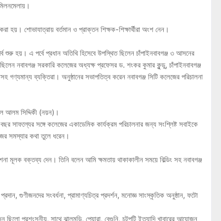
য় মিলনমেলায়।
 করা হয়। শোভাযাত্রায় বর্তমান ও প্রাক্তন শিক্ষক-শিক্ষার্থীরা অংশ নেন।
্ব শুরু হয়। এ পর্বে প্রধান অতিথি হিসেবে উপস্থিত ছিলেন চাঁপাইনবাবগঞ্জ ৩ আসনের
লেন নবাবগঞ্জ সরকারি কলেজের অধ্যক্ষ প্রফেসর ড. শংকর কুমার কুন্ডু, চাঁপাইনবাবগঞ্জ
নসহ গণ্যমান্য ব্যক্তিরা। অনুষ্ঠানের সভাপতিত্ব করেন নবাবগঞ্জ সিটি কলেজের পরিচালনা
িকুল আলম সিদ্দিকী (নয়ন)।
 বছর সাফল্যের সঙ্গে কলেজের একাডেমিক কার্যক্রম পরিচালনার জন্য সংশ্লিষ্ট সবাইকে
েজের সমস্যার কথা তুলে ধরেন।
নির্দেশনা মূলক বক্তব্য দেন। তিনি বলেন আমি ক্ষমতায় থাকাকালীন সময়ে বিল্ডিং সহ নবাবগঞ্জ
 প্রদান, গুণীজনদের সংবর্ধনা, প্রামাণ্যচিত্র প্রদর্শন, মনোজ্ঞ সাংস্কৃতিক অনুষ্ঠান, ফটো
ন ছিলো প্রশংসনীয়, সাথে ঝালমুড়ি, পেয়ারা, বেগুনি, চটপটি ইত্যাদি খাবারের আয়োজন