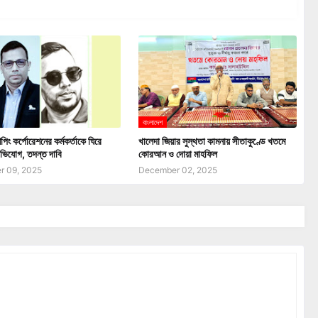
বাংলাদেশ
পিং কর্পোরেশনের কর্মকর্তাকে ঘিরে
খালেদা জিয়ার সুস্থতা কামনায় সীতাকুণ্ডে খতমে
ভিযোগ, তদন্ত দাবি
কোরআন ও দোয়া মাহফিল
 09, 2025
December 02, 2025