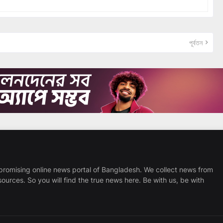
পূর্বতন
promising online news portal of Bangladesh. We collect news from
sources. So you will find the true news here. Be with us, be with