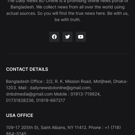
The Daily News BD Online is a promising online news portal of
Bangladesh. We collect news from all over the world using
actual sources. So you will find the true news here. Be with us,
be with truth.
CONTACT DETAILS
Bangladesh Office : 2/2, R. K. Mission Road, Motijheel, Dhaka-
1203. Mail : dailynewsbdonline@gmail.com,
dnbdmedia@gmail.com Mobile : 01913-719924,
01731828236, 01919-667217
USA OFFICE
109-17 205th St, Saint Albans, NY 11412. Phone : +1 (718)
864-3245