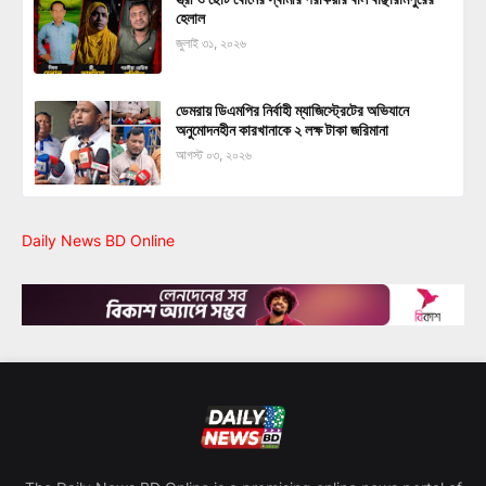
হেলাল
জুলাই ৩১, ২০২৬
ডেমরায় ডিএমপির নির্বাহী ম্যাজিস্ট্রেটের অভিযানে
অনুমোদনহীন কারখানাকে ২ লক্ষ টাকা জরিমানা
আগস্ট ০৩, ২০২৬
Daily News BD Online