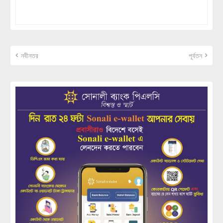
নবীনতর
পূর্বতন