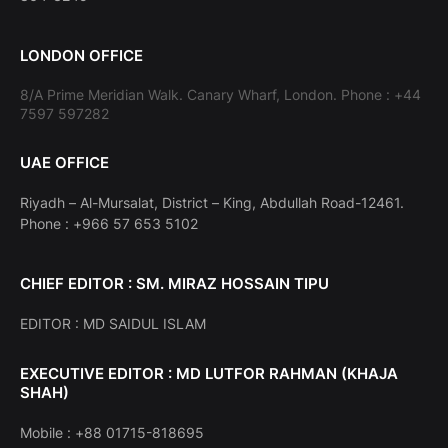
LONDON OFFICE
8/A Prime Meridian Walk. Canary Wharf, London. Phone : +44
7597 597282
UAE OFFICE
Riyadh – Al-Mursalat, District – King, Abdullah Road-12461.
Phone : +966 57 653 5102
CHIEF EDITOR : SM. MIRAZ HOSSAIN TIPU
EDITOR : MD SAIDUL ISLAM
EXECUTIVE EDITOR : MD LUTFOR RAHMAN (KHAJA
SHAH)
Mobile : +88 01715-818695