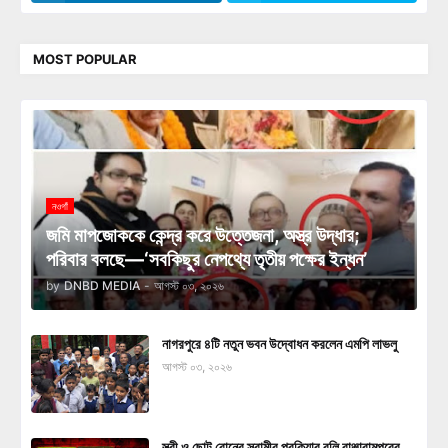
MOST POPULAR
নওগাঁ
জমি মাপজোককে কেন্দ্র করে উত্তেজনা, অস্ত্র উদ্ধার;
পরিবার বলছে—‘সবকিছুর নেপথ্যে তৃতীয় পক্ষের ইন্ধন’
by
DNBD MEDIA
-
আগস্ট ০৩, ২০২৬
নাগরপুরে ৪টি নতুন ভবন উদ্বোধন করলেন এমপি লাভলু
আগস্ট ০৩, ২০২৬
স্ত্রী ও ছোট বোনের স্বামীর পরকিয়ার বলি বাঞ্ছারামপুরের