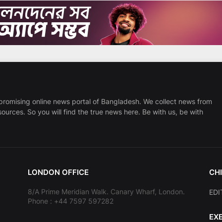
promising online news portal of Bangladesh. We collect news from
sources. So you will find the true news here. Be with us, be with
LONDON OFFICE
CHI
8/A Prime Meridian Walk. Canary Wharf, London.
EDI
Phone : +44 7597 597282
EX