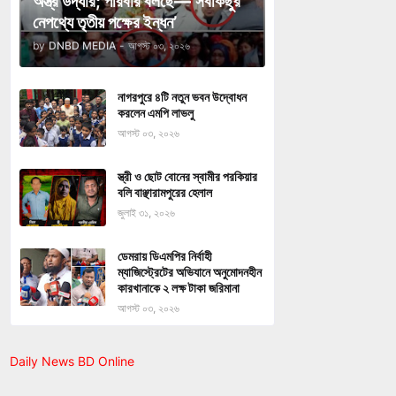
অস্ত্র উদ্ধার; পরিবার বলছে—‘সবকিছুর
নেপথ্যে তৃতীয় পক্ষের ইন্ধন’
by
DNBD MEDIA
-
আগস্ট ০৩, ২০২৬
নাগরপুরে ৪টি নতুন ভবন উদ্বোধন
করলেন এমপি লাভলু
আগস্ট ০৩, ২০২৬
স্ত্রী ও ছোট বোনের স্বামীর পরকিয়ার
বলি বাঞ্ছারামপুরের হেলাল
জুলাই ৩১, ২০২৬
ডেমরায় ডিএমপির নির্বাহী
ম্যাজিস্ট্রেটের অভিযানে অনুমোদনহীন
কারখানাকে ২ লক্ষ টাকা জরিমানা
আগস্ট ০৩, ২০২৬
Daily News BD Online