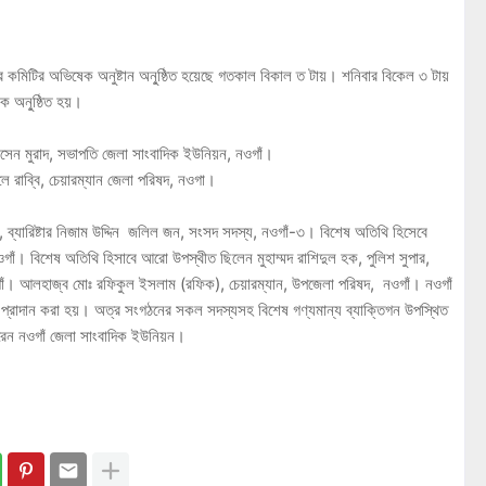
কমিটির অভিষেক অনুষ্টান অনু্ষ্ঠিত হয়েছে গতকাল বিকাল ত টায়। শনিবার বিকেল ৩ টায়
েক অনু্ষ্ঠিত হয়।
েন মুরাদ, সভাপতি জেলা সাংবাদিক ইউনিয়ন, নওগাঁ।
রাব্বি, চেয়ারম্যান জেলা পরিষদ, নওগা।
 ব্যারিষ্টার নিজাম উদ্দিন জলিল জন, সংসদ সদস্য, নওগাঁ-৩। বিশেষ অতিথি হিসেবে
াঁ। বিশেষ অতিথি হিসাবে আরো উপস্থীত ছিলেন মুহাম্মদ রাশিদুল হক, পুলিশ সুপার,
াঁ। আলহাজ্ব মোঃ রফিকুল ইসলাম (রফিক), চেয়ারম্যান, উপজেলা পরিষদ, নওগাঁ। নওগাঁ
েস্ট প্রাদান করা হয়। অত্র সংগঠনের সকল সদস্যসহ বিশেষ গণ্যমান্য ব্যাক্তিগন উপস্থিত
েন নওগাঁ জেলা সাংবাদিক ইউনিয়ন।