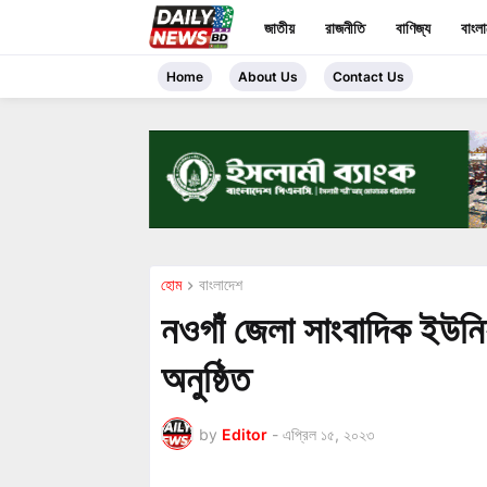
জাতীয়
রাজনীতি
বাণিজ্য
বাংল
Home
About Us
Contact Us
হোম
বাংলাদেশ
নওগাঁ জেলা সাংবাদিক ইউনি
অনুষ্ঠিত
by
Editor
-
এপ্রিল ১৫, ২০২৩