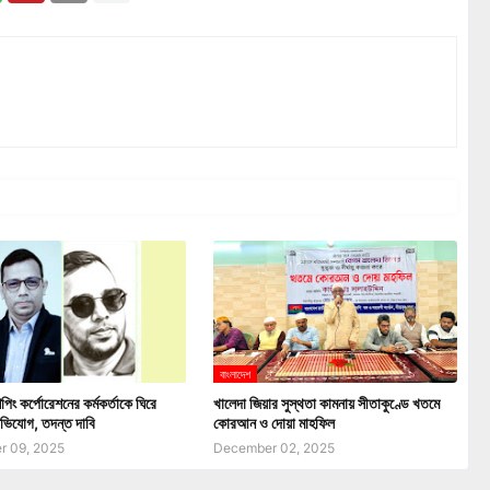
বাংলাদেশ
পিং কর্পোরেশনের কর্মকর্তাকে ঘিরে
খালেদা জিয়ার সুস্থতা কামনায় সীতাকুণ্ডে খতমে
ভিযোগ, তদন্ত দাবি
কোরআন ও দোয়া মাহফিল
 09, 2025
December 02, 2025