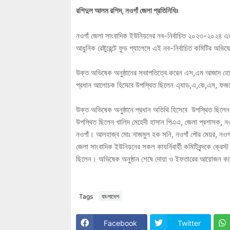
রশিদুল আলম রশিদ, নওগাঁ জেলা প্রতিনিধিঃ
নওগাঁ জেলা সাংবাদিক ইউনিয়নের নব-নির্বাচিত ২০২৩-২০২৪ এর 
আধুনিক রেষ্টুরেন্টে ফুড প্যালেসে এই নব-নির্বাচিত কমিটির অভিষ
উক্ত অভিষেক অনুষ্ঠানের সভাপতিত্বে করেন এস,এম আজাদ হোস
প্রধান আলোচক হিসেবে উপস্থিত ছিলেন এ্যাড,এ,কে,এম, ফজলে 
উক্ত অভিষেক অনুষ্ঠানে প্রধান অতিথি হিসেবে উপস্থিত ছিলেন,
উপস্থিত ছিলেন খালিদ মেহেদী হাসান পিএএ, জেলা প্রশাসক, নওগ
নওগাঁ। আলহাজ্ব মোঃ নাজমুল হক সনি, নওগাঁ পৌর মেয়র, নওগ
জেলা সাংবাদিক ইউনিয়নের সকল কাযর্নিবার্হী কমিটিবৃন্দকে ক্র
ছিলেন। অভিষেক অনুষ্ঠান শেষে দোয়া ও ইফতারের আয়োজন কর
Tags
বাংলাদেশ
Facebook
Twitter