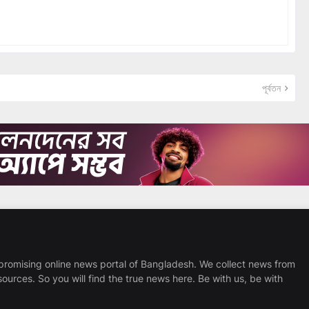
পূর্বতন
promising online news portal of Bangladesh. We collect news from
sources. So you will find the true news here. Be with us, be with