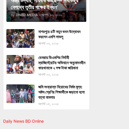
অস্ত্র উদ্ধার; পরিবার বলছে—‘সবকিছুর
নেপথ্যে তৃতীয় পক্ষের ইন্ধন’
by
DNBD MEDIA
-
আগস্ট ০৩, ২০২৬
নাগরপুরে ৪টি নতুন ভবন উদ্বোধন
করলেন এমপি লাভলু
আগস্ট ০৩, ২০২৬
ডেমরায় ডিএমপির নির্বাহী
ম্যাজিস্ট্রেটের অভিযানে অনুমোদনহীন
কারখানাকে ২ লক্ষ টাকা জরিমানা
আগস্ট ০৩, ২০২৬
জমি সংক্রান্ত বিরোধের নির্মম মূল্য:
অষ্টম শ্রেণির শিক্ষার্থীকে জড়ানো হলো
হত্যা মামলায়
আগস্ট ০৪, ২০২৬
Daily News BD Online