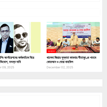
বাংলাদেশ
পিং কর্পোরেশনের কর্মকর্তাকে ঘিরে
খালেদা জিয়ার সুস্থতা কামনায় সীতাকুণ্ডে খতমে
ভিযোগ, তদন্ত দাবি
কোরআন ও দোয়া মাহফিল
 09, 2025
December 02, 2025