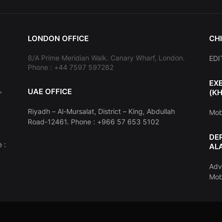
LONDON OFFICE
CHI
8/A Prime Meridian Walk. Canary Wharf, London.
EDI
Phone : +44 7597 597282
EX
,
UAE OFFICE
(K
Riyadh – Al-Mursalat, District – King, Abdullah
Mob
Road-12461. Phone : +966 57 653 5102
DE
 :
AL
Adv
Mob