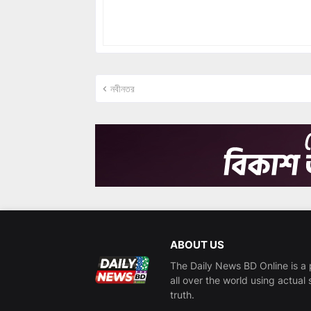
নবীনতর
ABOUT US
The Daily News BD Online is a 
all over the world using actual 
truth.