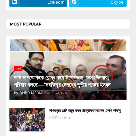
LinkedIn
Skype
MOST POPULAR
নওগাঁ
জমি মাপজোককে কেন্দ্র করে উত্তেজনা, অস্ত্র উদ্ধার;
পরিবার বলছে—‘সবকিছুর নেপথ্যে তৃতীয় পক্ষের ইন্ধন’
by
DNBD MEDIA
-
আগস্ট ০৩, ২০২৬
নাগরপুরে ৪টি নতুন ভবন উদ্বোধন করলেন এমপি লাভলু
আগস্ট ০৩, ২০২৬