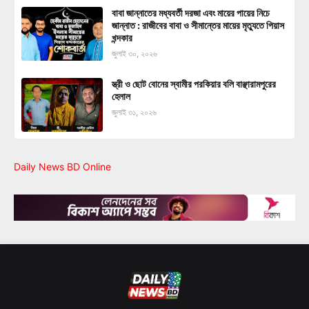
বাবা জান্নাতের মধ্যবর্তী দরজা এবং মায়ের পায়ের নিচে
জান্নাত : রাজীবের বাবা ও সীমান্তের মায়ের মৃত্যুতে পিয়াস
খন্দকার
জুলাই ৩০, ২০২৬
স্ত্রী ও ছোট বোনের স্বামীর পরকিয়ার বলি বাঞ্ছারামপুরের
হেলাল
জুলাই ৩১, ২০২৬
Daily News BD Online