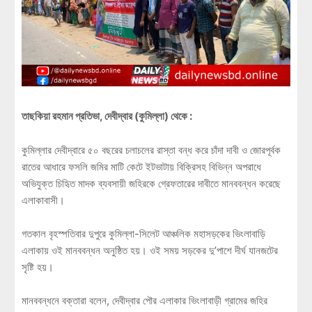
তাছকিয়া রহমান প্রতিভা, দেবীদ্বার (কুমিল্লা) থেকে :
কুমিল্লার দেবীদ্বারে ৫০ বছরের চলাচলের রাস্তা বন্ধ করে চাঁদা দাবী ও জোরপূর্বক
রাতের আধারে ফসলি জমির মাটি কেটে ইটভাটায় বিক্রিসহ বিভিন্ন অপরাধে
অভিযুক্ত চিহিৃত মাদক ব্যবসায়ী জহিরকে গ্রেফতারের দাবীতে মানববন্ধন করেছে
এলাকাবাসী।
গতকাল বৃহস্পতিবার দুপুরে কুমিল্লা-সিলেট আঞ্চলিক মহাসড়কের ভিংলাবাড়ি
এলাকায় ওই মানববন্ধন অনুষ্ঠিত হয়। ওই সময় সড়কের দু’পাশে দীর্ঘ যানজটের
সৃষ্টি হয়।
মানববন্ধনে বক্তারা বলেন, দেবীদ্বার পৌর এলাকার ভিংলাবাড়ী গ্রামের জহির