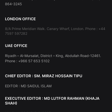
864-3245
LONDON OFFICE
8/A Prime Meridian Walk. Canary Wharf, London. Phone : +44
7597 597282
UAE OFFICE
Riyadh – Al-Mursalat, District – King, Abdullah Road-12461.
Phone : +966 57 653 5102
CHIEF EDITOR : SM. MIRAZ HOSSAIN TIPU
EDITOR : MD SAIDUL ISLAM
EXECUTIVE EDITOR : MD LUTFOR RAHMAN (KHAJA
SHAH)