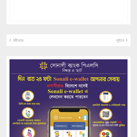
নবীনতর
পূর্বতন