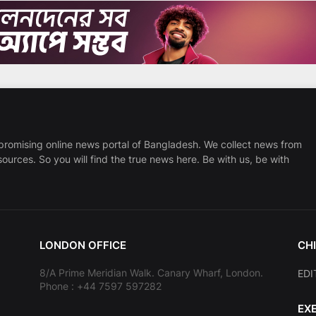
promising online news portal of Bangladesh. We collect news from
sources. So you will find the true news here. Be with us, be with
LONDON OFFICE
CHI
8/A Prime Meridian Walk. Canary Wharf, London.
EDI
Phone : +44 7597 597282
EX