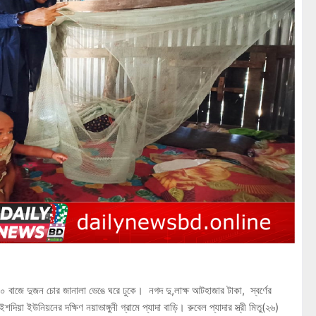
২.৩০ বাজে দুজন চোর জানালা ভেঙে ঘরে ঢুকে। নগদ দু,লাক্ষ আটহাজার টাকা, স্বর্ণের
িয়া ইউনিয়নের দক্ষিণ নয়াভাঙ্গুনী গ্রামে প্যাদা বাড়ি। রুবেল প্যাদার স্ত্রী মিতু(২৬)