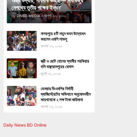
অস্ত্র উদ্ধার; পরিবার বলছে—‘সবকিছুর
নেপথ্যে তৃতীয় পক্ষের ইন্ধন’
by
DNBD MEDIA
-
আগস্ট ০৩, ২০২৬
নাগরপুরে ৪টি নতুন ভবন উদ্বোধন
করলেন এমপি লাভলু
আগস্ট ০৩, ২০২৬
স্ত্রী ও ছোট বোনের স্বামীর পরকিয়ার
বলি বাঞ্ছারামপুরের হেলাল
জুলাই ৩১, ২০২৬
ডেমরায় ডিএমপির নির্বাহী
ম্যাজিস্ট্রেটের অভিযানে অনুমোদনহীন
কারখানাকে ২ লক্ষ টাকা জরিমানা
আগস্ট ০৩, ২০২৬
Daily News BD Online