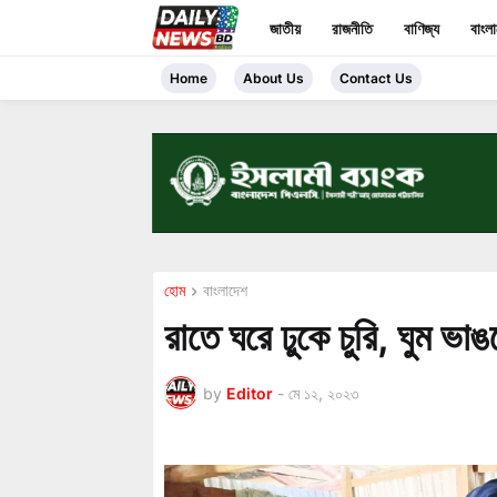
জাতীয়
রাজনীতি
বাণিজ্য
বাংল
Home
About Us
Contact Us
হোম
বাংলাদেশ
রাতে ঘরে ঢুকে চুরি, ঘুম ভা
by
Editor
-
মে ১২, ২০২৩