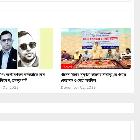
বাংলাদেশ
পিং কর্পোরেশনের কর্মকর্তাকে ঘিরে
খালেদা জিয়ার সুস্থতা কামনায় সীতাকুণ্ডে খতমে
ভিযোগ, তদন্ত দাবি
কোরআন ও দোয়া মাহফিল
 09, 2025
December 02, 2025