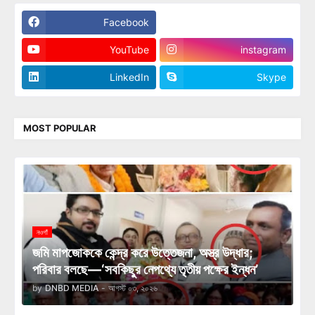
Facebook
Twitter
YouTube
instagram
LinkedIn
Skype
MOST POPULAR
নওগাঁ
জমি মাপজোককে কেন্দ্র করে উত্তেজনা, অস্ত্র উদ্ধার;
পরিবার বলছে—‘সবকিছুর নেপথ্যে তৃতীয় পক্ষের ইন্ধন’
by
DNBD MEDIA
-
আগস্ট ০৩, ২০২৬