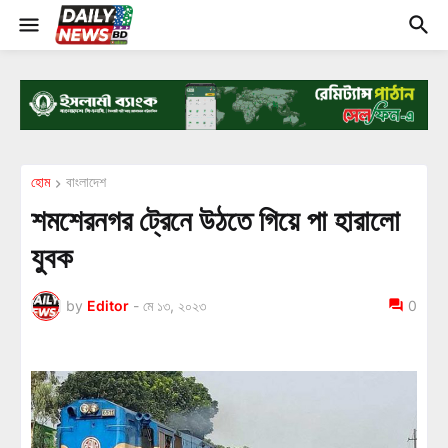
হোম
বাংলাদেশ
শমশেরনগর ট্রেনে উঠতে গিয়ে পা হারালো
যুবক
by
Editor
-
মে ১৩, ২০২৩
0