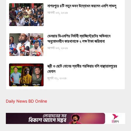
নাগরপুরে ৪টি নতুন ভবন উদ্বোধন করলেন এমপি লাভলু
আগস্ট ০৩, ২০২৬
ডেমরায় ডিএমপির নির্বাহী ম্যাজিস্ট্রেটের অভিযানে
অনুমোদনহীন কারখানাকে ২ লক্ষ টাকা জরিমানা
আগস্ট ০৩, ২০২৬
স্ত্রী ও ছোট বোনের স্বামীর পরকিয়ার বলি বাঞ্ছারামপুরের
হেলাল
জুলাই ৩১, ২০২৬
Daily News BD Online