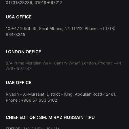
01731828236, 01919-667217
USA OFFICE
109-17 205th St, Saint Albans, NY 11412. Phone : +1 (718)
864-3245
LONDON OFFICE
8/A Prime Meridian Walk. Canary Wharf, London. Phone : +44
7597 597282
UAE OFFICE
Riyadh – Al-Mursalat, District – King, Abdullah Road-12461.
Phone : +966 57 653 5102
CHIEF EDITOR : SM. MIRAZ HOSSAIN TIPU
EDITOR : MD SAIDUL ISLAM