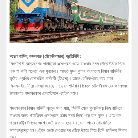
আব্দুল হামিদ, কমলগঞ্জ (মৌলভীবাজার) প্রতিনিধি :
সিলেটগামী আন্তঃনগর পাহাড়িকা এক্সপ্রেস ছেড়ে যাওয়ার সময় দৌড়ে উঠতে গিয়ে
এক পা কাটা পড়েছে এক যুবকের। আহত সুমন কুমার বাংলাদেশ বিমান বাহিনীর
তৃতীয় শ্রেণির বেসামরিক কর্মচারী (টিএস)। তাকে হেলিকপ্টারে করে ঢাকা
সিএমএইচে নিয়ে যাওয়া হয়েছে। ১২ মে শনিবার বিকেলে মৌলভীবাজারের কমলগঞ্জ
উপজেলার শমশেরনগর রেলস্টেশনে এঘটনা ঘটে।
শমশেরনগর বিমান বাহিনী সূত্রে জানা যায়, ডিউটি শেষে কুলাউড়ায় নিজ বাড়িতে
যাওয়ার জন্য পাহাড়িকা এক্সপ্রেসে উঠার সময় নিছে পড়ে যান সুমন। এতে বাম
পায়ের হাঁটুর উপরের অংশ কেটে আলাদা হয়ে যায়, ডান পায়ের গোড়ালিতে
আঘাতপ্রাপ্ত হন। ট্রেন ছেড়ে দেওয়ার পর দৌঁড়ে উঠতে গিয়ে তিনি দুর্ঘটনার শিকার
হন।