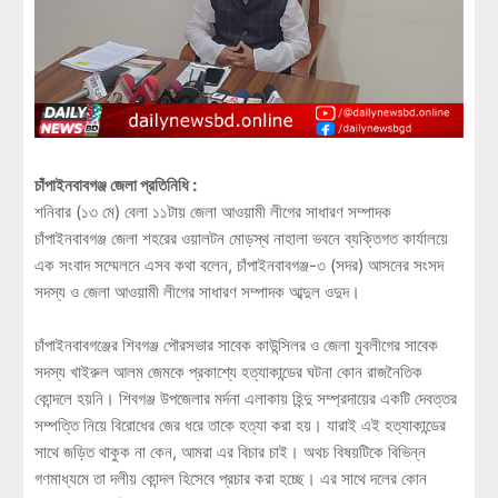
চাঁপাইনবাবগঞ্জ জেলা প্রতিনিধি :
শনিবার (১৩ মে) বেলা ১১টায় জেলা আওয়ামী লীগের সাধারণ সম্পাদক
চাঁপাইনবাবগঞ্জ জেলা শহরের ওয়ালটন মোড়স্থ নাহালা ভবনে ব্যক্তিগত কার্যালয়ে
এক সংবাদ সম্মেলনে এসব কথা বলেন, চাঁপাইনবাবগঞ্জ-৩ (সদর) আসনের সংসদ
সদস্য ও জেলা আওয়ামী লীগের সাধারণ সম্পাদক আব্দুল ওদুদ।
চাঁপাইনবাবগঞ্জের শিবগঞ্জ পৌরসভার সাবেক কাউন্সিলর ও জেলা যুবলীগের সাবেক
সদস্য খাইরুল আলম জেমকে প্রকাশ্যে হত্যাকান্ডের ঘটনা কোন রাজনৈতিক
কোন্দলে হয়নি। শিবগঞ্জ উপজেলার মর্দনা এলাকায় হিন্দু সম্প্রদায়ের একটি দেবত্তর
সম্পত্তি নিয়ে বিরোধের জের ধরে তাকে হত্যা করা হয়। যারাই এই হত্যাকান্ডের
সাথে জড়িত থাকুক না কেন, আমরা এর বিচার চাই। অথচ বিষয়টিকে বিভিন্ন
গণমাধ্যমে তা দলীয় কোন্দল হিসেবে প্রচার করা হচ্ছে। এর সাথে দলের কোন