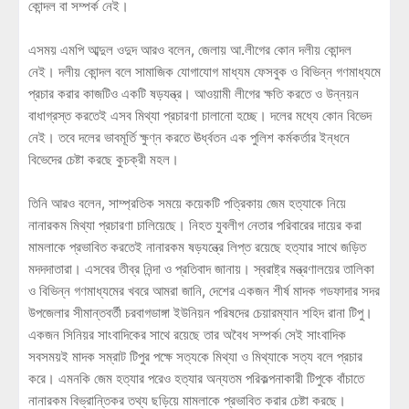
কোন্দল বা সম্পর্ক নেই।
এসময় এমপি আব্দুল ওদুদ আরও বলেন, জেলায় আ.লীগের কোন দলীয় কোন্দল
নেই। দলীয় কোন্দল বলে সামাজিক যোগাযোগ মাধ্যম ফেসবুক ও বিভিন্ন গণমাধ্যমে
প্রচার করার কাজটিও একটি ষড়যন্ত্র। আওয়ামী লীগের ক্ষতি করতে ও উন্নয়ন
বাধাগ্রস্ত করতেই এসব মিথ্যা প্রচারণা চালানো হচ্ছে। দলের মধ্যে কোন বিভেদ
নেই। তবে দলের ভাবমূর্তি ক্ষুণ্ন করতে ঊর্ধ্বতন এক পুলিশ কর্মকর্তার ইন্ধনে
বিভেদের চেষ্টা করছে কুচক্রী মহল।
তিনি আরও বলেন, সাম্প্রতিক সময়ে কয়েকটি পত্রিকায় জেম হত্যাকে নিয়ে
নানারকম মিথ্যা প্রচারণা চালিয়েছে। নিহত যুবলীগ নেতার পরিবারের দায়ের করা
মামলাকে প্রভাবিত করতেই নানারকম ষড়যন্ত্রে লিপ্ত রয়েছে হত্যার সাথে জড়িত
মদদদাতারা। এসবের তীব্র নিন্দা ও প্রতিবাদ জানায়। স্বরাষ্ট্র মন্ত্রণালয়ের তালিকা
ও বিভিন্ন গণমাধ্যমের খবরে আমরা জানি, দেশের একজন শীর্ষ মাদক গডফাদার সদর
উপজেলার সীমান্তবর্তী চরবাগডাঙ্গা ইউনিয়ন পরিষদের চেয়ারম্যান শহিদ রানা টিপু।
একজন সিনিয়র সাংবাদিকের সাথে রয়েছে তার অবৈধ সম্পর্ক৷ সেই সাংবাদিক
সবসময়ই মাদক সম্রাট টিপুর পক্ষে সত্যকে মিথ্যা ও মিথ্যাকে সত্য বলে প্রচার
করে। এমনকি জেম হত্যার পরেও হত্যার অন্যতম পরিকল্পনাকারী টিপুকে বাঁচাতে
নানারকম বিভ্রান্তিকর তথ্য ছড়িয়ে মামলাকে প্রভাবিত করার চেষ্টা করছে।