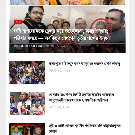
নওগাঁ
জমি মাপজোককে কেন্দ্র করে উত্তেজনা, অস্ত্র উদ্ধার;
পরিবার বলছে—‘সবকিছুর নেপথ্যে তৃতীয় পক্ষের ইন্ধন’
by
DNBD MEDIA
-
আগস্ট ০৩, ২০২৬
নাগরপুরে ৪টি নতুন ভবন উদ্বোধন করলেন এমপি লাভলু
আগস্ট ০৩, ২০২৬
ডেমরায় ডিএমপির নির্বাহী ম্যাজিস্ট্রেটের অভিযানে
অনুমোদনহীন কারখানাকে ২ লক্ষ টাকা জরিমানা
আগস্ট ০৩, ২০২৬
স্ত্রী ও ছোট বোনের স্বামীর পরকিয়ার বলি বাঞ্ছারামপুরের
হেলাল