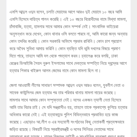
এমপি আব্দুল ওদুদ বলেন, চলতি মেয়াদের আগে আরও দুই মেয়াদে ১০ বছর আমি
এমপি হিসেবে দায়িত্ব পালন করেছি। এই ১০ বছরে বিরোধীদের নামে মিথ্যা মামলা,
চাঁদাবাজি, হত্যা, হামলার সাথে আমার কোন সম্পর্ক নেই। সাংবাদিক ভাইয়েরা
অনুসন্ধান করে দেখেন, কোন থানার ওসি বলতে পারবে না, আমি কারো জন্য অন্যায়
কোন তদবির করেছি। কোন সরকারি অফিসে প্রভাব রাখিনি। কোন চাপ প্রয়োগ
করে অবৈধ সুবিধা আদায় করিনি। কোন ব্যক্তি যদি ভূমি দখলের বিষয়ে প্রমাণ
দিতে পারে, তাহলে আমি দল থেকে পদত্যাগ করব। চ্যালেঞ্জ করে বলছি, ঢাকা
রেঞ্জের ডিআইজি সৈয়দ নুরুল ইসলামের সাথে দেবত্তর সম্পত্তি নিয়ে দ্বন্দ্বের আগে
হত্যার শিকার খাইরুল আলম জেমের নামে কোন মামলা ছিল না।
জেলা আওয়ামী লীগের সাধারণ সম্পাদক আব্দুল ওদুদ আরও বলেন, যুবলীগ নেতা ও
সাবেক কাউন্সিলর জেম হত্যার পর তার পরিবার থানায় মামলা দায়ের করেছে।
মামলার সাথে আমার কোন সম্পৃক্ততা নেই। দলের একজন ত্যাগী নেতা হিসেবে
আমি তার বিচার চাই। সে যদি সন্ত্রাসীও হয়, তাহলে তাকে প্রকাশ্যে কুপিয়ে হত্যার
অধিকার কারো নেই। এই হত্যাকান্ডে পুলিশ বিভিন্নভাবে প্রভাবিত হয়ে কাজ
করেছে। এছাড়াও আ.লীগ ও এর সহযোগী সংগঠনের কিছু নেতাকর্মী প্রত্যক্ষভাবে
জড়িত রয়েছে। বিষয়টি নিয়ে স্বরাষ্ট্রমন্ত্রী ও দলের সিনিয়র নেতাদের সাথে
আলোচনা করা হয়েছে। তাদের বিরুদ্ধে আইনী ও সাংগঠনিক ব্যবস্থা গ্রহণ করার