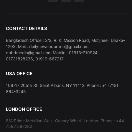
CONTACT DETAILS
Bangladesh Office : 2/2, R. K. Mission Road, Motijheel, Dhaka-
1203. Mail : dailynewsbdonline@gmail.com,
dnbdmedia@gmail.com Mobile : 01913-719924,
01731828236, 01919-667217
USA OFFICE
109-17 205th St, Saint Albans, NY 11412. Phone : +1 (718)
864-3245
LONDON OFFICE
8/A Prime Meridian Walk. Canary Wharf, London. Phone : +44
7597 597282