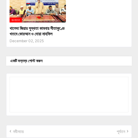
বাংলাদেশ
খালেদা জিয়ার সুস্থতা কামনায় সীতাকুণ্ডে
খতমে কোরআন ও দোয়া মাহফিল
December 02, 2025
একটি মন্তব্য পোস্ট করুন
নবীনতর
পূর্বতন