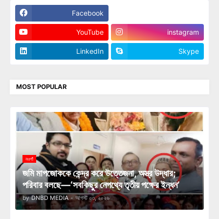
Facebook
Twitter
YouTube
instagram
LinkedIn
Skype
MOST POPULAR
নওগাঁ
জমি মাপজোককে কেন্দ্র করে উত্তেজনা, অস্ত্র উদ্ধার;
পরিবার বলছে—‘সবকিছুর নেপথ্যে তৃতীয় পক্ষের ইন্ধন’
by
DNBD MEDIA
-
আগস্ট ০৩, ২০২৬