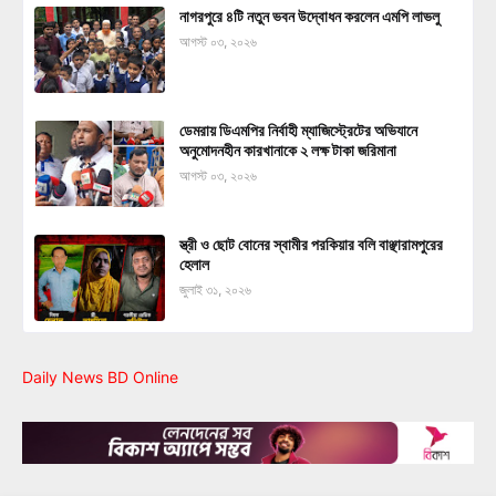
নাগরপুরে ৪টি নতুন ভবন উদ্বোধন করলেন এমপি লাভলু
আগস্ট ০৩, ২০২৬
ডেমরায় ডিএমপির নির্বাহী ম্যাজিস্ট্রেটের অভিযানে
অনুমোদনহীন কারখানাকে ২ লক্ষ টাকা জরিমানা
আগস্ট ০৩, ২০২৬
স্ত্রী ও ছোট বোনের স্বামীর পরকিয়ার বলি বাঞ্ছারামপুরের
হেলাল
জুলাই ৩১, ২০২৬
Daily News BD Online