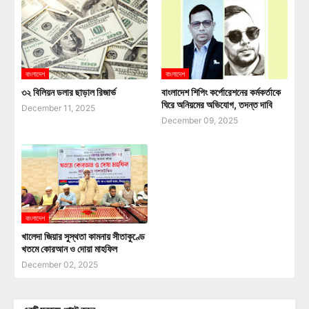
বাংলাদেশ
বাংলাদেশ
৩২ বিলিয়ন ডলার ছাড়াল রিজার্ভ
বাংলাদেশ শিপিং কর্পোরেশনের কর্মকর্তাকে
ঘিরে অনিয়মের অভিযোগ, তদন্ত দাবি
December 11, 2025
December 09, 2025
বাংলাদেশ
খালেদা জিয়ার সুস্থতা কামনায় সীতাকুণ্ডে
খতমে কোরআন ও দোয়া মাহফিল
December 02, 2025