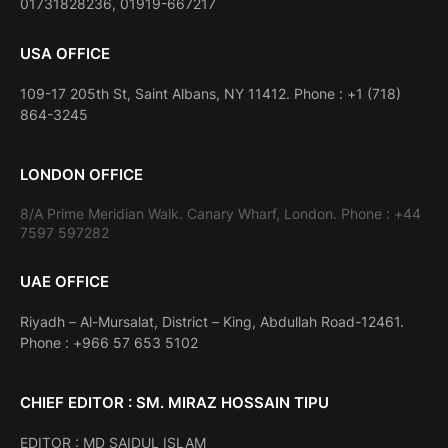
01731828236, 01919-667217
USA OFFICE
109-17 205th St, Saint Albans, NY 11412. Phone : +1 (718)
864-3245
LONDON OFFICE
8/A Prime Meridian Walk. Canary Wharf, London. Phone : +44
7597 597282
UAE OFFICE
Riyadh – Al-Mursalat, District – King, Abdullah Road-12461.
Phone : +966 57 653 5102
CHIEF EDITOR : SM. MIRAZ HOSSAIN TIPU
EDITOR : MD SAIDUL ISLAM