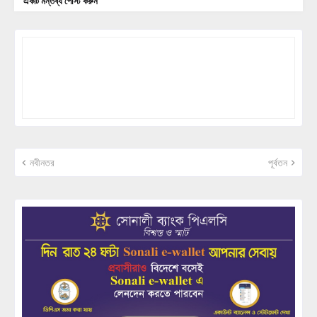
একটি মন্তব্য পোস্ট করুন
নবীনতর
পূর্বতন