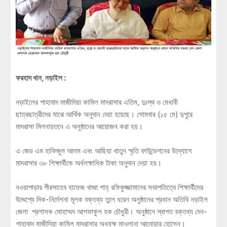
ফরহাদ খান, নড়াইল :
নড়াইলের শাহাবাদ মাজীদিয়া কামিল মাদরাসার এতিম, দুঃস্থ ও মেধাবী
ছাত্রছাত্রীদের মাঝে আর্থিক অনুদান দেয়া হয়েছে। সোমবার (১৫ মে) দুপুরে
মাদরাসা মিলনায়তনে এ অনুষ্ঠানের আয়োজন করা হয়।
এ জেড এম হাফিজুল আলম এবং আছিয়া খাতুন স্মৃতি ফাউন্ডেশনের উদ্যোগে
মাদরাসার ৩৮ শিক্ষার্থীকে অর্ধলক্ষাধিক টাকা অনুদান দেয়া হয়।
নওয়াপাড়ার পীরসাহেব হাফেজ খাজা শাহ্ রফিকুজ্জামানের সভাপতিত্বে শিক্ষার্থীদের
উদ্দেশ্যে দিক-নির্দেশনা মূলক বক্তব্য তুলে ধরেন অনুষ্ঠানের প্রধান অতিথি নড়াইল
জেলা প্রশাসক মোহাম্মদ আশফাকুল হক চৌধুরী। অনুষ্ঠানে স্বাগত বক্তব্য দেন-
শাহাবাদ মাজীদিয়া কামিল মাদরাসার অধ্যক্ষ মাওলানা আনোয়ার হোসেন।