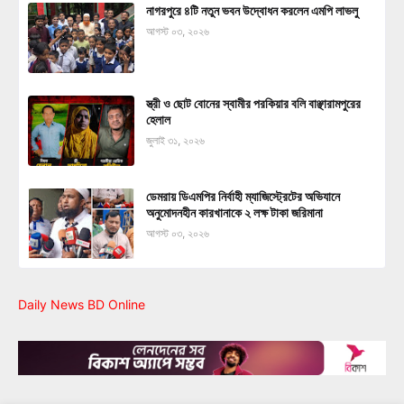
নাগরপুরে ৪টি নতুন ভবন উদ্বোধন করলেন এমপি লাভলু
আগস্ট ০৩, ২০২৬
স্ত্রী ও ছোট বোনের স্বামীর পরকিয়ার বলি বাঞ্ছারামপুরের
হেলাল
জুলাই ৩১, ২০২৬
ডেমরায় ডিএমপির নির্বাহী ম্যাজিস্ট্রেটের অভিযানে
অনুমোদনহীন কারখানাকে ২ লক্ষ টাকা জরিমানা
আগস্ট ০৩, ২০২৬
Daily News BD Online