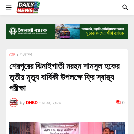
হোম
বাংলাদেশ
শেরপুরের ঝিনাইগাতী মরহুম শামসুল হকের
তৃতীয় মৃত্যু বার্ষিকী উপলক্ষে ফ্রি স্বাস্থ্য
পরীক্ষা
by
DNBD
-
মে ২০, ২০২৩
0