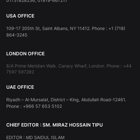
01731828236, 01919-667217
USA OFFICE
109-17 205th St, Saint Albans, NY 11412. Phone : +1 (718)
864-3245
LONDON OFFICE
8/A Prime Meridian Walk. Canary Wharf, London. Phone : +44
7597 597282
UAE OFFICE
Riyadh – Al-Mursalat, District – King, Abdullah Road-12461.
Phone : +966 57 653 5102
CHIEF EDITOR : SM. MIRAZ HOSSAIN TIPU
EDITOR : MD SAIDUL ISLAM