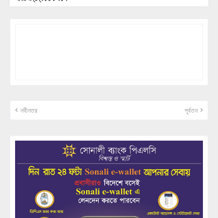
নবীনতর
পূর্বতন