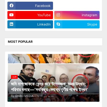
Facebook
Twitter
YouTube
instagram
LinkedIn
Skype
MOST POPULAR
নওগাঁ
জমি মাপজোককে কেন্দ্র করে উত্তেজনা, অস্ত্র উদ্ধার;
পরিবার বলছে—‘সবকিছুর নেপথ্যে তৃতীয় পক্ষের ইন্ধন’
by
DNBD MEDIA
-
আগস্ট ০৩, ২০২৬