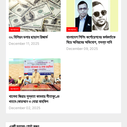
বাংলাদেশ
বাংলাদেশ
৩২ বিলিয়ন ডলার ছাড়াল রিজার্ভ
বাংলাদেশ শিপিং কর্পোরেশনের কর্মকর্তাকে
ঘিরে অনিয়মের অভিযোগ, তদন্ত দাবি
December 11, 2025
December 09, 2025
বাংলাদেশ
খালেদা জিয়ার সুস্থতা কামনায় সীতাকুণ্ডে
খতমে কোরআন ও দোয়া মাহফিল
December 02, 2025
একটি মন্তব্য পোস্ট করুন