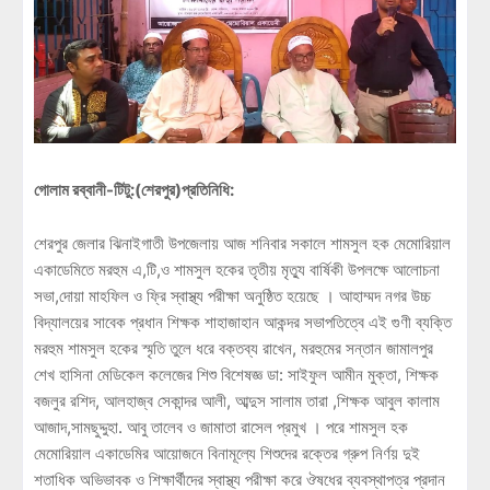
গোলাম রব্বানী-টিটু:(শেরপুর)প্রতিনিধি:
শেরপুর জেলার ঝিনাইগাতী উপজেলায় আজ শনিবার সকালে শামসুল হক মেমোরিয়াল
একাডেমিতে মরহুম এ,টি,ও শামসুল হকের তৃতীয় মৃত্যু বার্ষিকী উপলক্ষে আলোচনা
সভা,দোয়া মাহফিল ও ফ্রি স্বাস্থ্য পরীক্ষা অনুষ্ঠিত হয়েছে । আহাম্মদ নগর উচ্চ
বিদ্যালয়ের সাবেক প্রধান শিক্ষক শাহাজাহান আকন্দর সভাপতিত্বে এই গুণী ব্যক্তি
মরহুম শামসুল হকের স্মৃতি তুলে ধরে বক্তব্য রাখেন, মরহুমের সন্তান জামালপুর
শেখ হাসিনা মেডিকেল কলেজের শিশু বিশেষজ্ঞ ডা: সাইফুল আমীন মুক্তা, শিক্ষক
বজলুর রশিদ, আলহাজ্ব সেকান্দর আলী, আব্দুস সালাম তারা ,শিক্ষক আবুল কালাম
আজাদ,সামছুদ্দুহা. আবু তালেব ও জামাতা রাসেল প্রমুখ । পরে শামসুল হক
মেমোরিয়াল একাডেমির আয়োজনে বিনামূল্যে শিশুদের রক্তের গ্রুপ নির্ণয় দুই
শতাধিক অভিভাবক ও শিক্ষার্থীদের স্বাস্থ্য পরীক্ষা করে ঔষধের ব্যবস্থাপত্র প্রদান