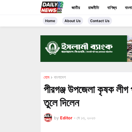
জাতীয়
রাজনীতি
বাণিজ্য
বাংল
Home
About Us
Contact Us
হোম
বাংলাদেশ
পীরগঞ্জ উপজেলা কৃষক লীগ প
তুলে দিলেন
by
Editor
-
মে ১৩, ২০২৩