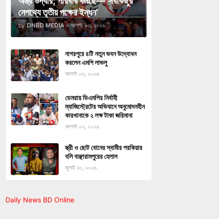
অস্ত্র উদ্ধার; পরিবার বলছে—‘সবকিছুর
নেপথ্যে তৃতীয় পক্ষের ইন্ধন’
by
DNBD MEDIA
-
আগস্ট ০৩, ২০২৬
নাগরপুরে ৪টি নতুন ভবন উদ্বোধন
করলেন এমপি লাভলু
আগস্ট ০৩, ২০২৬
ডেমরায় ডিএমপির নির্বাহী
ম্যাজিস্ট্রেটের অভিযানে অনুমোদনহীন
কারখানাকে ২ লক্ষ টাকা জরিমানা
আগস্ট ০৩, ২০২৬
স্ত্রী ও ছোট বোনের স্বামীর পরকিয়ার
বলি বাঞ্ছারামপুরের হেলাল
জুলাই ৩১, ২০২৬
Daily News BD Online