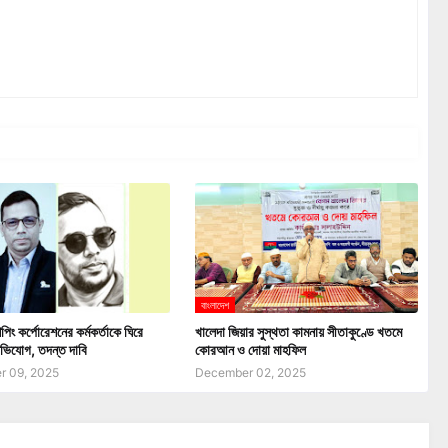
বাংলাদেশ
পিং কর্পোরেশনের কর্মকর্তাকে ঘিরে
খালেদা জিয়ার সুস্থতা কামনায় সীতাকুণ্ডে খতমে
ভিযোগ, তদন্ত দাবি
কোরআন ও দোয়া মাহফিল
 09, 2025
December 02, 2025