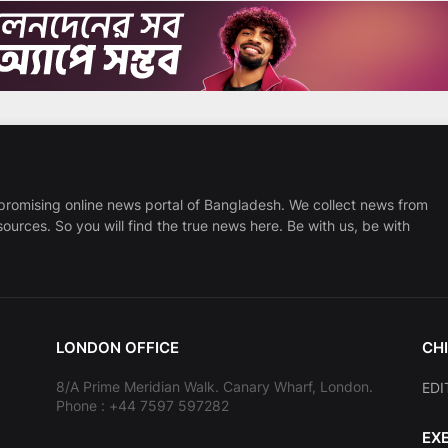
promising online news portal of Bangladesh. We collect news from
sources. So you will find the true news here. Be with us, be with
LONDON OFFICE
CHI
8/A Prime Meridian Walk. Canary Wharf, London.
EDI
Phone : +44 7597 597282
EX