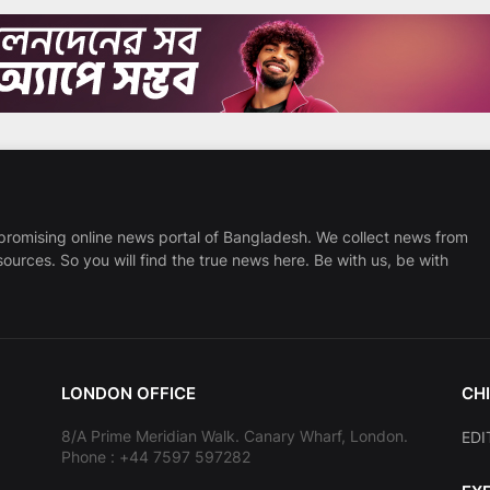
promising online news portal of Bangladesh. We collect news from
sources. So you will find the true news here. Be with us, be with
LONDON OFFICE
CHI
8/A Prime Meridian Walk. Canary Wharf, London.
EDI
Phone : +44 7597 597282