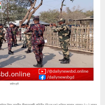
ফাইল ছবি
 কাটতে গিয়ে ভারতীয় সীমান্তরক্ষী বাহিনীর (বিএসএফ) গুলিতে জালাল হোসেন (২৮) নামের