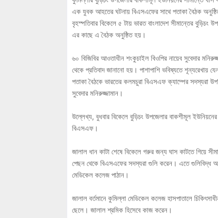
এক যুবক আহতের ঘটনায় বিএসএফের সাথে পতাকা বৈঠক অনুষ্ঠিত 
বৃহস্পতিবার বিকেলে ৫ টায় ভারত বাংলাদেশ সীমান্তের বুড়িচ
এর কাছে এ বৈঠক অনুষ্ঠিত হয়।
৬০ বিজিবির আওতাধীন শংকুচাইল বিওপির নায়েব সুবেদার মনিরুজ্জ
থেকে প্রতিবাদ জানানো হয়। পাশাপাশি ভবিষ্যতে শূন্যরেখায় য
পতাকা বৈঠকে ভারতের কলমচুরা বিএসএফ ক্যাম্পের সদস্যরা উপ
সুবেদার মনিরুজ্জামান।
উল্লেখ্য, বুধবার বিকেলে বুড়িচং উপজেলার বাকশীমূল ইউনিয়নে
বিএসএফ।
জালাল ধান কাটা শেষে বিকেলে গরুর জন্য ঘাস কাটতে গিয়ে সীম
পেছন থেকে বিএসএফের সদস্যরা গুলি করেন। এতে গুলিবিদ্ধ অব
মেডিকেল কলেজ পাঠান।
জালাল বর্তমানে কুমিল্লা মেডিকেল কলেজ হাসপাতালে চিকিৎসাধী
ছেলে। জালাল শ্রমিক হিসেবে কাজ করেন।