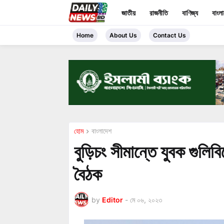
জাতীয়
রাজনীতি
বাণিজ্য
বাংল
Home
About Us
Contact Us
হোম
বাংলাদেশ
বুড়িচং সীমান্তে যুবক গুলি
বৈঠক
by
Editor
-
মে ০৬, ২০২৩