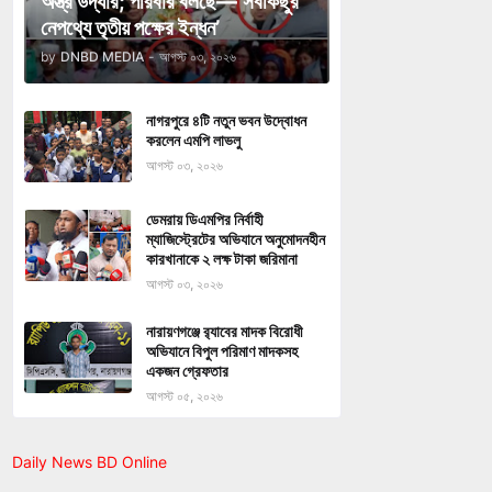
অস্ত্র উদ্ধার; পরিবার বলছে—‘সবকিছুর
নেপথ্যে তৃতীয় পক্ষের ইন্ধন’
by
DNBD MEDIA
-
আগস্ট ০৩, ২০২৬
নাগরপুরে ৪টি নতুন ভবন উদ্বোধন
করলেন এমপি লাভলু
আগস্ট ০৩, ২০২৬
ডেমরায় ডিএমপির নির্বাহী
ম্যাজিস্ট্রেটের অভিযানে অনুমোদনহীন
কারখানাকে ২ লক্ষ টাকা জরিমানা
আগস্ট ০৩, ২০২৬
নারায়ণগঞ্জে র‍্যাবের মাদক বিরোধী
অভিযানে বিপুল পরিমাণ মাদকসহ
একজন গ্রেফতার
আগস্ট ০৫, ২০২৬
Daily News BD Online