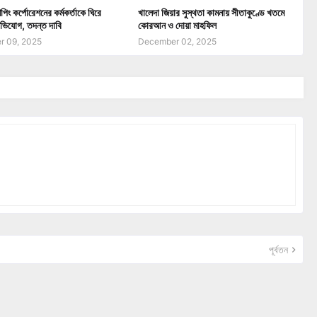
পিং কর্পোরেশনের কর্মকর্তাকে ঘিরে
খালেদা জিয়ার সুস্থতা কামনায় সীতাকুণ্ডে খতমে
ভিযোগ, তদন্ত দাবি
কোরআন ও দোয়া মাহফিল
 09, 2025
December 02, 2025
পূর্বতন